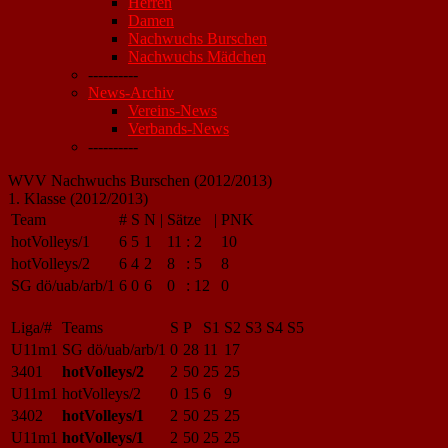
Herren
Damen
Nachwuchs Burschen
Nachwuchs Mädchen
----------
News-Archiv
Vereins-News
Verbands-News
----------
WVV Nachwuchs Burschen (2012/2013)
1. Klasse (2012/2013)
Team
#
S
N
|
Sätze
|
PNK
hotVolleys/1
6
5
1
11
:
2
10
hotVolleys/2
6
4
2
8
:
5
8
SG dö/uab/arb/1
6
0
6
0
:
12
0
Liga/#
Teams
S
P
S1
S2
S3
S4
S5
U11m1
SG dö/uab/arb/1
0
28
11
17
3401
hotVolleys/2
2
50
25
25
U11m1
hotVolleys/2
0
15
6
9
3402
hotVolleys/1
2
50
25
25
U11m1
hotVolleys/1
2
50
25
25