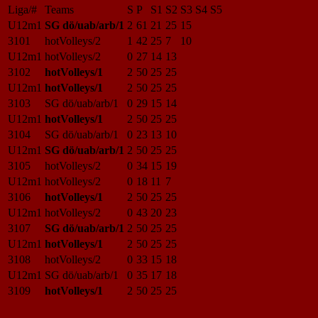
Liga/#
Teams
S
P
S1
S2
S3
S4
S5
U12m1
SG dö/uab/arb/1
2
61
21
25
15
3101
hotVolleys/2
1
42
25
7
10
U12m1
hotVolleys/2
0
27
14
13
3102
hotVolleys/1
2
50
25
25
U12m1
hotVolleys/1
2
50
25
25
3103
SG dö/uab/arb/1
0
29
15
14
U12m1
hotVolleys/1
2
50
25
25
3104
SG dö/uab/arb/1
0
23
13
10
U12m1
SG dö/uab/arb/1
2
50
25
25
3105
hotVolleys/2
0
34
15
19
U12m1
hotVolleys/2
0
18
11
7
3106
hotVolleys/1
2
50
25
25
U12m1
hotVolleys/2
0
43
20
23
3107
SG dö/uab/arb/1
2
50
25
25
U12m1
hotVolleys/1
2
50
25
25
3108
hotVolleys/2
0
33
15
18
U12m1
SG dö/uab/arb/1
0
35
17
18
3109
hotVolleys/1
2
50
25
25