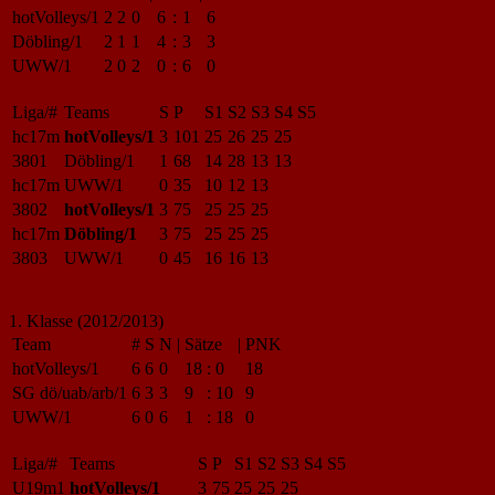
hotVolleys/1
2
2
0
6
:
1
6
Döbling/1
2
1
1
4
:
3
3
UWW/1
2
0
2
0
:
6
0
Liga/#
Teams
S
P
S1
S2
S3
S4
S5
hc17m
hotVolleys/1
3
101
25
26
25
25
3801
Döbling/1
1
68
14
28
13
13
hc17m
UWW/1
0
35
10
12
13
3802
hotVolleys/1
3
75
25
25
25
hc17m
Döbling/1
3
75
25
25
25
3803
UWW/1
0
45
16
16
13
1. Klasse (2012/2013)
Team
#
S
N
|
Sätze
|
PNK
hotVolleys/1
6
6
0
18
:
0
18
SG dö/uab/arb/1
6
3
3
9
:
10
9
UWW/1
6
0
6
1
:
18
0
Liga/#
Teams
S
P
S1
S2
S3
S4
S5
U19m1
hotVolleys/1
3
75
25
25
25