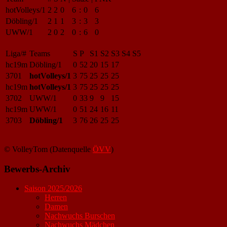
hotVolleys/1
2
2
0
6
:
0
6
Döbling/1
2
1
1
3
:
3
3
UWW/1
2
0
2
0
:
6
0
Liga/#
Teams
S
P
S1
S2
S3
S4
S5
hc19m
Döbling/1
0
52
20
15
17
3701
hotVolleys/1
3
75
25
25
25
hc19m
hotVolleys/1
3
75
25
25
25
3702
UWW/1
0
33
9
9
15
hc19m
UWW/1
0
51
24
16
11
3703
Döbling/1
3
76
26
25
25
© VolleyTom (Datenquelle
ÖVV
)
Bewerbs-Archiv
Saison 2025/2026
Herren
Damen
Nachwuchs Burschen
Nachwuchs Mädchen