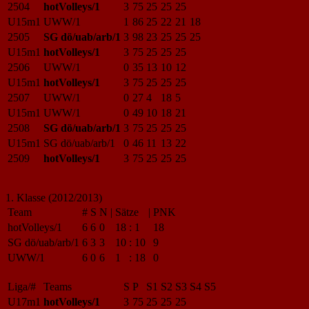
2504
hotVolleys/1
3
75
25
25
25
U15m1
UWW/1
1
86
25
22
21
18
2505
SG dö/uab/arb/1
3
98
23
25
25
25
U15m1
hotVolleys/1
3
75
25
25
25
2506
UWW/1
0
35
13
10
12
U15m1
hotVolleys/1
3
75
25
25
25
2507
UWW/1
0
27
4
18
5
U15m1
UWW/1
0
49
10
18
21
2508
SG dö/uab/arb/1
3
75
25
25
25
U15m1
SG dö/uab/arb/1
0
46
11
13
22
2509
hotVolleys/1
3
75
25
25
25
1. Klasse (2012/2013)
Team
#
S
N
|
Sätze
|
PNK
hotVolleys/1
6
6
0
18
:
1
18
SG dö/uab/arb/1
6
3
3
10
:
10
9
UWW/1
6
0
6
1
:
18
0
Liga/#
Teams
S
P
S1
S2
S3
S4
S5
U17m1
hotVolleys/1
3
75
25
25
25