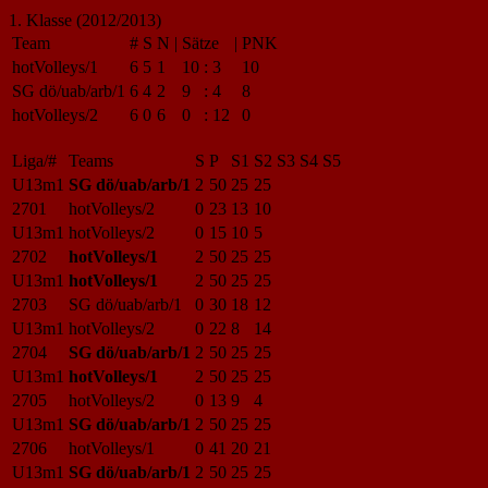
1. Klasse (2012/2013)
Team
#
S
N
|
Sätze
|
PNK
hotVolleys/1
6
5
1
10
:
3
10
SG dö/uab/arb/1
6
4
2
9
:
4
8
hotVolleys/2
6
0
6
0
:
12
0
Liga/#
Teams
S
P
S1
S2
S3
S4
S5
U13m1
SG dö/uab/arb/1
2
50
25
25
2701
hotVolleys/2
0
23
13
10
U13m1
hotVolleys/2
0
15
10
5
2702
hotVolleys/1
2
50
25
25
U13m1
hotVolleys/1
2
50
25
25
2703
SG dö/uab/arb/1
0
30
18
12
U13m1
hotVolleys/2
0
22
8
14
2704
SG dö/uab/arb/1
2
50
25
25
U13m1
hotVolleys/1
2
50
25
25
2705
hotVolleys/2
0
13
9
4
U13m1
SG dö/uab/arb/1
2
50
25
25
2706
hotVolleys/1
0
41
20
21
U13m1
SG dö/uab/arb/1
2
50
25
25