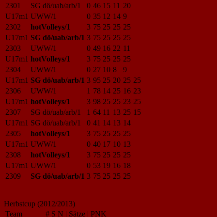
2301
SG dö/uab/arb/1
0
46
15
11
20
U17m1
UWW/1
0
35
12
14
9
2302
hotVolleys/1
3
75
25
25
25
U17m1
SG dö/uab/arb/1
3
75
25
25
25
2303
UWW/1
0
49
16
22
11
U17m1
hotVolleys/1
3
75
25
25
25
2304
UWW/1
0
27
10
8
9
U17m1
SG dö/uab/arb/1
3
95
25
20
25
25
2306
UWW/1
1
78
14
25
16
23
U17m1
hotVolleys/1
3
98
25
25
23
25
2307
SG dö/uab/arb/1
1
64
11
13
25
15
U17m1
SG dö/uab/arb/1
0
41
14
13
14
2305
hotVolleys/1
3
75
25
25
25
U17m1
UWW/1
0
40
17
10
13
2308
hotVolleys/1
3
75
25
25
25
U17m1
UWW/1
0
53
19
16
18
2309
SG dö/uab/arb/1
3
75
25
25
25
Herbstcup (2012/2013)
Team
#
S
N
|
Sätze
|
PNK