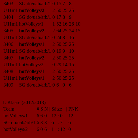
3403
SG dö/uab/arb/1
0
15
7
8
U11m1
hotVolleys/2
2
50
25
25
3404
SG dö/uab/arb/1
0
17
8
9
U11m1
hotVolleys/1
1
52
16
26
10
3405
hotVolleys/2
2
64
25
24
15
U11m1
SG dö/uab/arb/1
0
24
8
16
3406
hotVolleys/1
2
50
25
25
U11m1
SG dö/uab/arb/1
0
19
9
10
3407
hotVolleys/2
2
50
25
25
U11m1
hotVolleys/2
0
29
14
15
3408
hotVolleys/1
2
50
25
25
U11m1
hotVolleys/1
2
50
25
25
3409
SG dö/uab/arb/1
0
6
0
6
1. Klasse (2012/2013)
Team
#
S
N
|
Sätze
|
PNK
hotVolleys/1
6
6
0
12
:
0
12
SG dö/uab/arb/1
6
3
3
6
:
7
6
hotVolleys/2
6
0
6
1
:
12
0