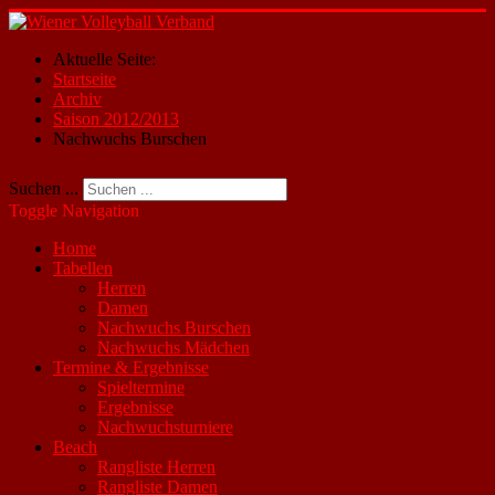
Aktuelle Seite:
Startseite
Archiv
Saison 2012/2013
Nachwuchs Burschen
Suchen ...
Toggle Navigation
Home
Tabellen
Herren
Damen
Nachwuchs Burschen
Nachwuchs Mädchen
Termine & Ergebnisse
Spieltermine
Ergebnisse
Nachwuchsturniere
Beach
Rangliste Herren
Rangliste Damen