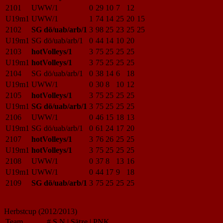
2101
UWW/1
0
29
10
7
12
U19m1
UWW/1
1
74
14
25
20
15
2102
SG dö/uab/arb/1
3
98
25
23
25
25
U19m1
SG dö/uab/arb/1
0
44
14
10
20
2103
hotVolleys/1
3
75
25
25
25
U19m1
hotVolleys/1
3
75
25
25
25
2104
SG dö/uab/arb/1
0
38
14
6
18
U19m1
UWW/1
0
30
8
10
12
2105
hotVolleys/1
3
75
25
25
25
U19m1
SG dö/uab/arb/1
3
75
25
25
25
2106
UWW/1
0
46
15
18
13
U19m1
SG dö/uab/arb/1
0
61
24
17
20
2107
hotVolleys/1
3
76
26
25
25
U19m1
hotVolleys/1
3
75
25
25
25
2108
UWW/1
0
37
8
13
16
U19m1
UWW/1
0
44
17
9
18
2109
SG dö/uab/arb/1
3
75
25
25
25
Herbstcup (2012/2013)
Team
#
S
N
|
Sätze
|
PNK