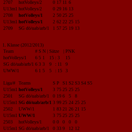
2707
hotVolleys/2
0
17
11
6
U13m1
hotVolleys/2
0
29
16
13
2708
hotVolleys/1
2
50
25
25
U13m1
hotVolleys/1
2
62
22
25
15
2709
SG dö/uab/arb/1
1
57
25
19
13
1. Klasse (2012/2013)
Team
#
S
N
|
Sätze
|
PNK
hotVolleys/1
6
5
1
15
:
3
15
SG dö/uab/arb/1
6
3
3
9
:
11
9
UWW/1
6
1
5
5
:
15
3
Liga/#
Teams
S
P
S1
S2
S3
S4
S5
U15m1
hotVolleys/1
3
75
25
25
25
2501
SG dö/uab/arb/1
0
19
6
5
8
U15m1
SG dö/uab/arb/1
3
99
25
24
25
25
2502
UWW/1
1
83
21
26
21
15
U15m1
UWW/1
3
75
25
25
25
2503
hotVolleys/1
0
0
0
0
0
U15m1
SG dö/uab/arb/1
0
33
9
12
12