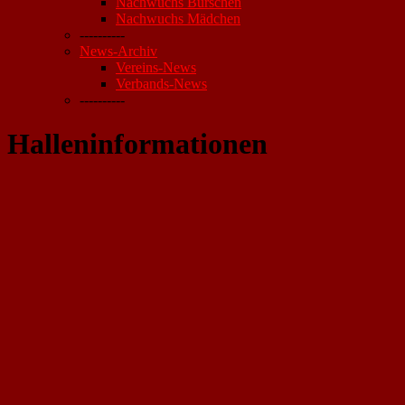
Nachwuchs Burschen
Nachwuchs Mädchen
----------
News-Archiv
Vereins-News
Verbands-News
----------
Halleninformationen