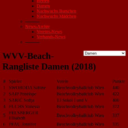
Herren
Damen
Nachwuchs Burschen
Nachwuchs Mädchen
----------
News-Archiv
Vereins-News
Verbands-News
----------
WVV-Beach-
Rangliste Damen (2018)
#
Spieler
Verein
Punkte
1
SWOBODA Sabine
Beachvolleyballclub Wien
440
2
SAIP Penelope
Beachvolleyballclub Wien
422
3
SARIĆ Sofija
TJ Sokol I und V
400
4
FUCHS Vanessa
Beachvolleyballclub Wien
372
FELSBERGER
5
Beachvolleyballclub Wien
337
Elisabeth
6
PFAU Jennifer
Beachvolleyballclub Wien
335