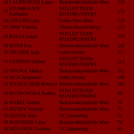
24
LAUBICHLER Laura
Beachvolleyballclub Wien
132
STUMBAUER
VOLLEYTEAM
25
132
Katharina
ROADRUNNERS
26
COLLINS Lisa
Union West-Wien
126
27
FINK Viktoria
Vienna BeachVolleys
125
VOLLEYTEAM
28
BALTA Laura
119
ROADRUNNERS
29
ROTH Eva
Beachvolleyballclub Wien
118
30
FISCHER Anja
volley16wien
117
VOLLEYTEAM
31
GSTREIN Simone
114
ROADRUNNERS
32
SPANGL Marion
Beachvolleyballclub Wien
112
33
SICH Jacqueline
volley16wien
106
34
STEINACHER Rebecca
Beachvolleyballclub Wien
105
VOLLEYTEAM
35
RUTKOWSKA Paulina
98
ROADRUNNERS
36
HARZL Andrea
Beachvolleyballclub Wien
79
37
DONEV Victoria
Beachvolleyballclub Wien
72
38
GUGER Julia
VC Simmering
72
39
ROITHNER Liesa
Beachvolleyballclub Wien
70
40
MÜLLNER Christina
VC Simmering
65