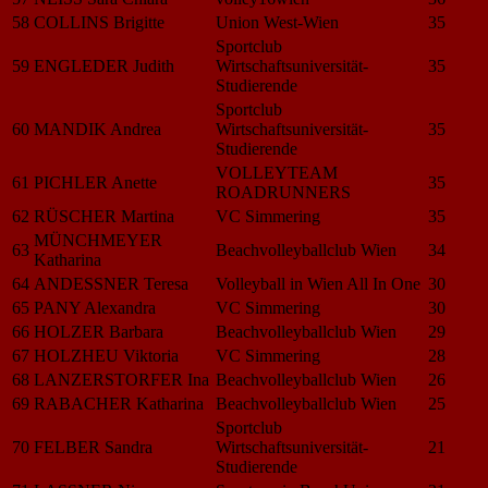
58
COLLINS Brigitte
Union West-Wien
35
Sportclub
59
ENGLEDER Judith
Wirtschaftsuniversität-
35
Studierende
Sportclub
60
MANDIK Andrea
Wirtschaftsuniversität-
35
Studierende
VOLLEYTEAM
61
PICHLER Anette
35
ROADRUNNERS
62
RÜSCHER Martina
VC Simmering
35
MÜNCHMEYER
63
Beachvolleyballclub Wien
34
Katharina
64
ANDESSNER Teresa
Volleyball in Wien All In One
30
65
PANY Alexandra
VC Simmering
30
66
HOLZER Barbara
Beachvolleyballclub Wien
29
67
HOLZHEU Viktoria
VC Simmering
28
68
LANZERSTORFER Ina
Beachvolleyballclub Wien
26
69
RABACHER Katharina
Beachvolleyballclub Wien
25
Sportclub
70
FELBER Sandra
Wirtschaftsuniversität-
21
Studierende