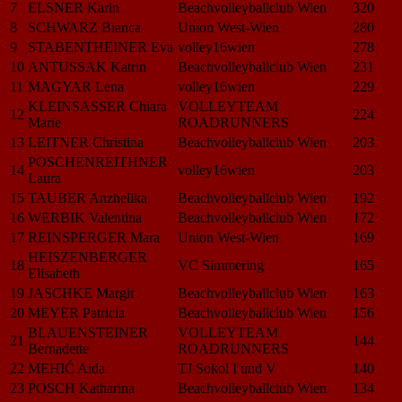
7
ELSNER Karin
Beachvolleyballclub Wien
320
8
SCHWARZ Bianca
Union West-Wien
280
9
STABENTHEINER Eva
volley16wien
278
10
ANTUSSAK Katrin
Beachvolleyballclub Wien
231
11
MAGYAR Lena
volley16wien
229
KLEINSASSER Chiara
VOLLEYTEAM
12
224
Marie
ROADRUNNERS
13
LEITNER Christina
Beachvolleyballclub Wien
203
POSCHENREITHNER
14
volley16wien
203
Laura
15
TAUBER Anzhelika
Beachvolleyballclub Wien
192
16
WERBIK Valentina
Beachvolleyballclub Wien
172
17
REINSPERGER Mara
Union West-Wien
169
HEISZENBERGER
18
VC Simmering
165
Elisabeth
19
JASCHKE Margit
Beachvolleyballclub Wien
163
20
MEYER Patricia
Beachvolleyballclub Wien
156
BLAUENSTEINER
VOLLEYTEAM
21
144
Bernadette
ROADRUNNERS
22
MEHIĆ Aida
TJ Sokol I und V
140
23
POSCH Katharina
Beachvolleyballclub Wien
134