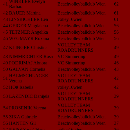
WINKLER Evelyn
41
Beachvolleyballclub Wien
62
Barbara
42
BAUER Martina
Beachvolleyballclub Wien
61
43
LINSBICHLER Lea
volley16wien
61
44
GEIGER Magdalena
Beachvolleyballclub Wien
56
45
TETZNER Angelika
Beachvolleyballclub Wien
56
46
WEGMAYR Roxana
Beachvolleyballclub Wien
56
VOLLEYTEAM
47
KLINGER Christina
49
ROADRUNNERS
48
NIMMRICHTER Rosa
VC Simmering
49
49
PODRIMAJ Abnora
VC Simmering
46
50
GALVAN Cornelia
Beachvolleyballclub Wien
43
HALMSCHLAGER
VOLLEYTEAM
51
42
Verena
ROADRUNNERS
52
HÖß Isabella
volley16wien
42
VOLLEYTEAM
53
LAZENDIC Danijela
39
ROADRUNNERS
VOLLEYTEAM
54
PROSENIK Verena
39
ROADRUNNERS
55
ZIKA Gabriele
Beachvolleyballclub Wien
39
56
HANTEN Gil
Beachvolleyballclub Wien
37
57
NEISS Sara Chiara
volley16wien
36