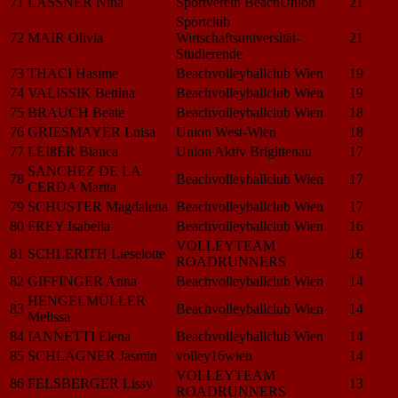
71
LASSNER Nina
Sportverein BeachUnion
21
Sportclub
72
MAIR Olivia
Wirtschaftsuniversität-
21
Studierende
73
THACI Hasime
Beachvolleyballclub Wien
19
74
VALISSIK Bettina
Beachvolleyballclub Wien
19
75
BRAUCH Beate
Beachvolleyballclub Wien
18
76
GRIESMAYER Luisa
Union West-Wien
18
77
LEIßER Bianca
Union Aktiv Brigittenau
17
SANCHEZ DE LA
78
Beachvolleyballclub Wien
17
CERDA Marita
79
SCHUSTER Magdalena
Beachvolleyballclub Wien
17
80
FREY Isabella
Beachvolleyballclub Wien
16
VOLLEYTEAM
81
SCHLERITH Lieselotte
16
ROADRUNNERS
82
GIFFINGER Anna
Beachvolleyballclub Wien
14
HENGELMÜLLER
83
Beachvolleyballclub Wien
14
Melissa
84
IANNETTI Elena
Beachvolleyballclub Wien
14
85
SCHLÄGNER Jasmin
volley16wien
14
VOLLEYTEAM
86
FELSBERGER Lissy
13
ROADRUNNERS