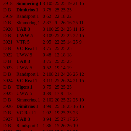
3918
Simmering 1
3
105
25
25
19
21
15
D B
Dimitrios 1
3
75
25
25
25
3919
Randsport 1
0
62
22
18
22
D B
Simmering 1
2
87
9
26
16
25
11
3920
UAB 3
3
100
25
24
25
11
15
D B
UWW 5
3
109
25
22
25
22
15
3921
VTR 5
2
95
22
25
14
25
9
D B
VC Real 1
3
75
25
25
25
3922
UWW 5
0
48
12
18
18
D B
UAB 3
3
75
25
25
25
3923
UWW 5
0
52
19
14
19
D B
Randsport 1
2
108
21
24
26
25
12
3924
VC Real 1
3
111
25
26
24
21
15
D B
Tigers 1
3
75
25
25
25
3925
UWW 5
0
39
17
9
13
D B
Simmering 1
2
102
20
25
22
25
10
3926
Dimitrios 1
3
99
25
18
25
16
15
D B
VC Real 1
1
92
19
25
25
23
3927
UAB 3
3
94
25
27
17
25
D B
Randsport 1
1
86
15
26
26
19