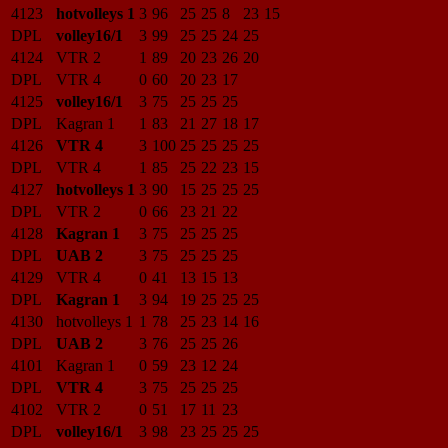
4123
hotvolleys 1
3
96
25
25
8
23
15
DPL
volley16/1
3
99
25
25
24
25
4124
VTR 2
1
89
20
23
26
20
DPL
VTR 4
0
60
20
23
17
4125
volley16/1
3
75
25
25
25
DPL
Kagran 1
1
83
21
27
18
17
4126
VTR 4
3
100
25
25
25
25
DPL
VTR 4
1
85
25
22
23
15
4127
hotvolleys 1
3
90
15
25
25
25
DPL
VTR 2
0
66
23
21
22
4128
Kagran 1
3
75
25
25
25
DPL
UAB 2
3
75
25
25
25
4129
VTR 4
0
41
13
15
13
DPL
Kagran 1
3
94
19
25
25
25
4130
hotvolleys 1
1
78
25
23
14
16
DPL
UAB 2
3
76
25
25
26
4101
Kagran 1
0
59
23
12
24
DPL
VTR 4
3
75
25
25
25
4102
VTR 2
0
51
17
11
23
DPL
volley16/1
3
98
23
25
25
25