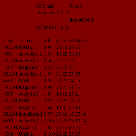
Kl.Finale
Platz 3
hotvolleys 1
3 3
hotvolleys 1
volley16/1
2 2
Liga/#
Teams
S
P
S1
S2
S3
S4
S5
DLLM
UAB 2
3
94
25
19
25
25
4501
hotvolleys 1
1
74
13
25
23
13
DLLM
volley16/1
0
56
21
17
18
4504
Kagran 1
3
75
25
25
25
DLLM
hotvolleys 1
1
94
31
23
25
15
4502
UAB 2
3
97
33
25
14
25
DLLM
Kagran 1
3
96
25
25
21
25
4505
volley16/1
1
84
19
19
25
21
DLLM
UAB 2
3
93
25
25
18
25
4507
Kagran 1
1
60
13
8
25
14
DLLM
hotvolleys 1
3
97
25
16
15
25
16
4510
volley16/1
2
105
22
25
25
19
14
DLLM
Kagran 1
1
82
25
12
20
25
4508
UAB 2
3
100
23
25
25
27