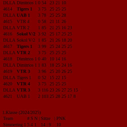
DLLA
Dimitrios 1
0
54
23
21
10
4614
Tigers 1
3
75
25
25
25
DLLA
UAB 1
3
78
25
25
28
4615
VTR 4
0
58
21
11
26
DLLA
VTR 2
1
85
21
25
16
23
4616
Sokol V/2
3
92
25
17
25
25
DLLA
Sokol V/2
1
85
21
26
18
20
4617
Tigers 1
3
99
25
24
25
25
DLLA
VTR 2
3
75
25
25
25
4618
Dimitrios 1
0
40
10
14
16
DLLA
Dimitrios 1
1
83
18
25
24
16
4619
VTR 3
3
96
25
20
26
25
DLLA
Tigers 1
0
52
15
22
15
4620
VTR 4
3
75
25
25
25
DLLA
VTR 3
3
116
23
26
27
25
15
4621
UAB 1
2
103
25
28
25
17
8
1.Klasse (2024/2025)
Team
#
S
N
|
Sätze
|
PNK
Simmering 1
5
4
1
14
:
9
10