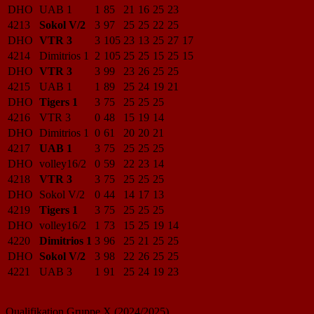
DHO
UAB 1
1
85
21
16
25
23
4213
Sokol V/2
3
97
25
25
22
25
DHO
VTR 3
3
105
23
13
25
27
17
4214
Dimitrios 1
2
105
25
25
15
25
15
DHO
VTR 3
3
99
23
26
25
25
4215
UAB 1
1
89
25
24
19
21
DHO
Tigers 1
3
75
25
25
25
4216
VTR 3
0
48
15
19
14
DHO
Dimitrios 1
0
61
20
20
21
4217
UAB 1
3
75
25
25
25
DHO
volley16/2
0
59
22
23
14
4218
VTR 3
3
75
25
25
25
DHO
Sokol V/2
0
44
14
17
13
4219
Tigers 1
3
75
25
25
25
DHO
volley16/2
1
73
15
25
19
14
4220
Dimitrios 1
3
96
25
21
25
25
DHO
Sokol V/2
3
98
22
26
25
25
4221
UAB 3
1
91
25
24
19
23
Qualifikation Gruppe X (2024/2025)