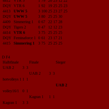
4412
VTR 5
1
79
20
25
12
22
DQY
VTR 6
1
92
19
25
25
23
4413
UWW 5
3
100
25
23
27
25
DQY
UWW 5
3
80
25
25
30
4409
Simmering 1
0
67
22
17
28
DQY
Tigers 2
0
47
12
12
23
4414
VTR 6
3
75
25
25
25
DQY
Feminaforce 1
0
61
23
17
21
4415
Simmering 1
3
75
25
25
25
D F4
Halbfinale
Finale
Sieger
UAB 2
3 3
UAB 2
3 3
hotvolleys 1
1 1
UAB 2
volley16/1
0 1
Kagran 1
1 1
Kagran 1
3 3