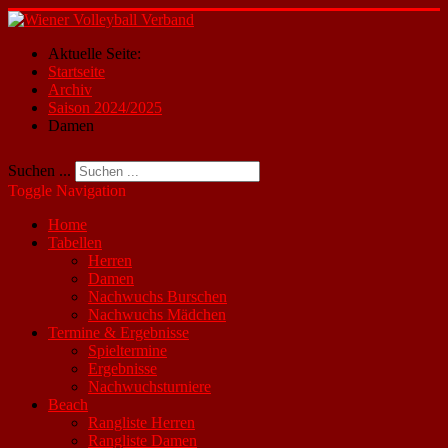
Aktuelle Seite:
Startseite
Archiv
Saison 2024/2025
Damen
Suchen ...
Toggle Navigation
Home
Tabellen
Herren
Damen
Nachwuchs Burschen
Nachwuchs Mädchen
Termine & Ergebnisse
Spieltermine
Ergebnisse
Nachwuchsturniere
Beach
Rangliste Herren
Rangliste Damen