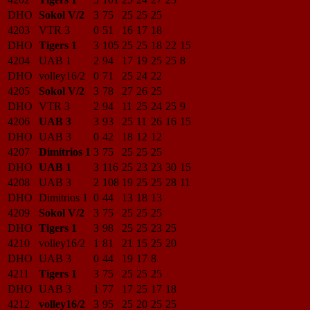
DHO
Sokol V/2
3
75
25
25
25
4203
VTR 3
0
51
16
17
18
DHO
Tigers 1
3
105
25
25
18
22
15
4204
UAB 1
2
94
17
19
25
25
8
DHO
volley16/2
0
71
25
24
22
4205
Sokol V/2
3
78
27
26
25
DHO
VTR 3
2
94
11
25
24
25
9
4206
UAB 3
3
93
25
11
26
16
15
DHO
UAB 3
0
42
18
12
12
4207
Dimitrios 1
3
75
25
25
25
DHO
UAB 1
3
116
25
23
23
30
15
4208
UAB 3
2
108
19
25
25
28
11
DHO
Dimitrios 1
0
44
13
18
13
4209
Sokol V/2
3
75
25
25
25
DHO
Tigers 1
3
98
25
25
23
25
4210
volley16/2
1
81
21
15
25
20
DHO
UAB 3
0
44
19
17
8
4211
Tigers 1
3
75
25
25
25
DHO
UAB 3
1
77
17
25
17
18
4212
volley16/2
3
95
25
20
25
25