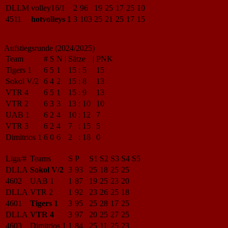
DLLM
volley16/1
2
96
19
25
17
25
10
4511
hotvolleys 1
3
103
25
21
25
17
15
Aufstiegsrunde (2024/2025)
Team
#
S
N
|
Sätze
|
PNK
Tigers 1
6
5
1
15
:
5
15
Sokol V/2
6
4
2
15
:
8
13
VTR 4
6
5
1
15
:
9
13
VTR 2
6
3
3
13
:
10
10
UAB 1
6
2
4
10
:
12
7
VTR 3
6
2
4
7
:
15
5
Dimitrios 1
6
0
6
2
:
18
0
Liga/#
Teams
S
P
S1
S2
S3
S4
S5
DLLA
Sokol V/2
3
93
25
18
25
25
4602
UAB 1
1
87
19
25
23
20
DLLA
VTR 2
1
92
23
26
25
18
4601
Tigers 1
3
95
25
28
17
25
DLLA
VTR 4
3
97
20
25
27
25
4603
Dimitrios 1
1
84
25
11
25
23