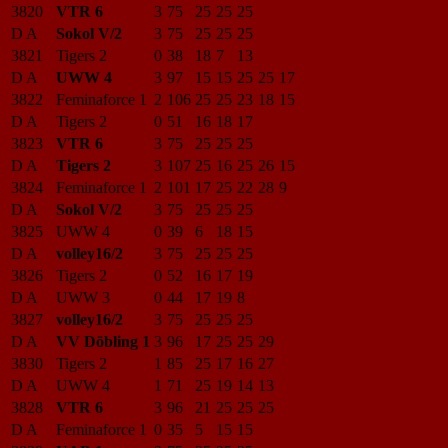
3820
VTR 6
3
75
25
25
25
D A
Sokol V/2
3
75
25
25
25
3821
Tigers 2
0
38
18
7
13
D A
UWW 4
3
97
15
15
25
25
17
3822
Feminaforce 1
2
106
25
25
23
18
15
D A
Tigers 2
0
51
16
18
17
3823
VTR 6
3
75
25
25
25
D A
Tigers 2
3
107
25
16
25
26
15
3824
Feminaforce 1
2
101
17
25
22
28
9
D A
Sokol V/2
3
75
25
25
25
3825
UWW 4
0
39
6
18
15
D A
volley16/2
3
75
25
25
25
3826
Tigers 2
0
52
16
17
19
D A
UWW 3
0
44
17
19
8
3827
volley16/2
3
75
25
25
25
D A
VV Döbling 1
3
96
17
25
25
29
3830
Tigers 2
1
85
25
17
16
27
D A
UWW 4
1
71
25
19
14
13
3828
VTR 6
3
96
21
25
25
25
D A
Feminaforce 1
0
35
5
15
15