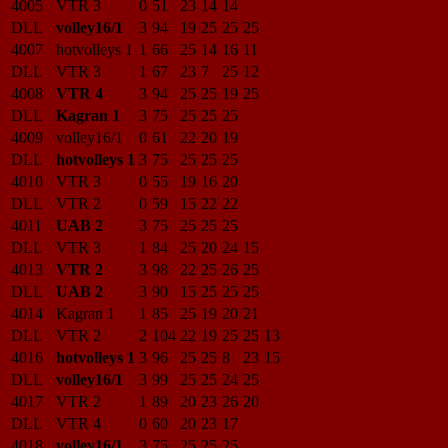
4005
VTR 3
0
51
23
14
14
DLL
volley16/1
3
94
19
25
25
25
4007
hotvolleys 1
1
66
25
14
16
11
DLL
VTR 3
1
67
23
7
25
12
4008
VTR 4
3
94
25
25
19
25
DLL
Kagran 1
3
75
25
25
25
4009
volley16/1
0
61
22
20
19
DLL
hotvolleys 1
3
75
25
25
25
4010
VTR 3
0
55
19
16
20
DLL
VTR 2
0
59
15
22
22
4011
UAB 2
3
75
25
25
25
DLL
VTR 3
1
84
25
20
24
15
4013
VTR 2
3
98
22
25
26
25
DLL
UAB 2
3
90
15
25
25
25
4014
Kagran 1
1
85
25
19
20
21
DLL
VTR 2
2
104
22
19
25
25
13
4016
hotvolleys 1
3
96
25
25
8
23
15
DLL
volley16/1
3
99
25
25
24
25
4017
VTR 2
1
89
20
23
26
20
DLL
VTR 4
0
60
20
23
17
4018
volley16/1
3
75
25
25
25