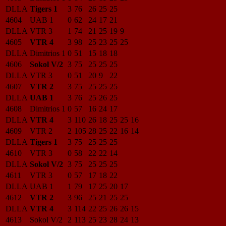
DLLA
Tigers 1
3
76
26
25
25
4604
UAB 1
0
62
24
17
21
DLLA
VTR 3
1
74
21
25
19
9
4605
VTR 4
3
98
25
23
25
25
DLLA
Dimitrios 1
0
51
15
18
18
4606
Sokol V/2
3
75
25
25
25
DLLA
VTR 3
0
51
20
9
22
4607
VTR 2
3
75
25
25
25
DLLA
UAB 1
3
76
25
26
25
4608
Dimitrios 1
0
57
16
24
17
DLLA
VTR 4
3
110
26
18
25
25
16
4609
VTR 2
2
105
28
25
22
16
14
DLLA
Tigers 1
3
75
25
25
25
4610
VTR 3
0
58
22
22
14
DLLA
Sokol V/2
3
75
25
25
25
4611
VTR 3
0
57
17
18
22
DLLA
UAB 1
1
79
17
25
20
17
4612
VTR 2
3
96
25
21
25
25
DLLA
VTR 4
3
114
22
25
26
26
15
4613
Sokol V/2
2
113
25
23
28
24
13