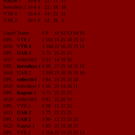
Kagran 1
10
6
4
21
:
17
17
hotvolleys 1
10
6
4
22
:
18
16
VTR 4
10
4
6
14
:
22
11
VTR 2
10
1
9
12
:
29
5
Liga/#
Teams
S
P
S1
S2
S3
S4
S5
DPL
VTR 2
2
101
19
25
20
25
12
4116
VTR 4
3
104
25
16
25
23
15
DPL
UAB 2
3
75
25
25
25
4117
volley16/1
0
53
14
19
20
DPL
hotvolleys 1
3
98
27
25
10
21
15
4118
UAB 2
2
105
25
20
25
25
10
DPL
volley16/1
3
94
19
25
25
25
4119
hotvolleys 1
1
66
25
14
16
11
DPL
Kagran 1
3
75
25
25
25
4120
volley16/1
0
61
22
20
19
DPL
VTR 2
0
59
15
22
22
4121
UAB 2
3
75
25
25
25
DPL
UAB 2
3
90
15
25
25
25
4122
Kagran 1
1
85
25
19
20
21
DPL
VTR 2
2
104
22
19
25
25
13