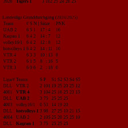
3928
Tigers 1
3
102
25
24
28
25
Landesliga Grunddurchgang (2024/2025)
Team
#
S
N
|
Sätze
|
PNK
UAB 2
6
5
1
17
:
4
16
Kagran 1
6
4
2
14
:
7
12
volley16/1
6
4
2
12
:
8
12
hotvolleys 1
6
4
2
14
:
11
10
VTR 4
6
3
3
10
:
13
8
VTR 2
6
1
5
8
:
16
5
VTR 3
6
0
6
2
:
18
0
Liga/#
Teams
S
P
S1
S2
S3
S4
S5
DLL
VTR 2
2
101
19
25
20
25
12
4001
VTR 4
3
104
25
16
25
23
15
DLL
UAB 2
3
75
25
25
25
4003
volley16/1
0
53
14
19
20
DLL
hotvolleys 1
3
98
27
25
10
21
15
4004
UAB 2
2
105
25
20
25
25
10
DLL
Kagran 1
3
75
25
25
25