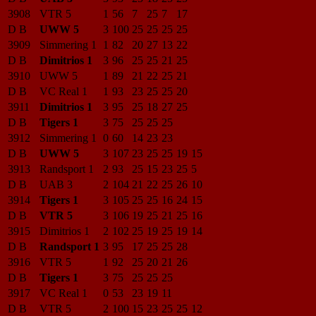
3908
VTR 5
1
56
7
25
7
17
D B
UWW 5
3
100
25
25
25
25
3909
Simmering 1
1
82
20
27
13
22
D B
Dimitrios 1
3
96
25
25
21
25
3910
UWW 5
1
89
21
22
25
21
D B
VC Real 1
1
93
23
25
25
20
3911
Dimitrios 1
3
95
25
18
27
25
D B
Tigers 1
3
75
25
25
25
3912
Simmering 1
0
60
14
23
23
D B
UWW 5
3
107
23
25
25
19
15
3913
Randsport 1
2
93
25
15
23
25
5
D B
UAB 3
2
104
21
22
25
26
10
3914
Tigers 1
3
105
25
25
16
24
15
D B
VTR 5
3
106
19
25
21
25
16
3915
Dimitrios 1
2
102
25
19
25
19
14
D B
Randsport 1
3
95
17
25
25
28
3916
VTR 5
1
92
25
20
21
26
D B
Tigers 1
3
75
25
25
25
3917
VC Real 1
0
53
23
19
11
D B
VTR 5
2
100
15
23
25
25
12