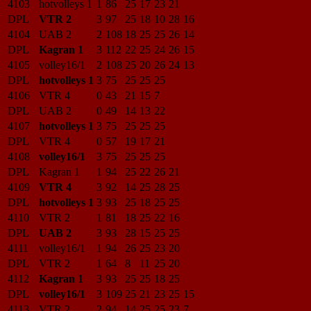
4103
hotvolleys 1
1
86
25
17
23
21
DPL
VTR 2
3
97
25
18
10
28
16
4104
UAB 2
2
108
18
25
25
26
14
DPL
Kagran 1
3
112
22
25
24
26
15
4105
volley16/1
2
108
25
20
26
24
13
DPL
hotvolleys 1
3
75
25
25
25
4106
VTR 4
0
43
21
15
7
DPL
UAB 2
0
49
14
13
22
4107
hotvolleys 1
3
75
25
25
25
DPL
VTR 4
0
57
19
17
21
4108
volley16/1
3
75
25
25
25
DPL
Kagran 1
1
94
25
22
26
21
4109
VTR 4
3
92
14
25
28
25
DPL
hotvolleys 1
3
93
25
18
25
25
4110
VTR 2
1
81
18
25
22
16
DPL
UAB 2
3
93
28
15
25
25
4111
volley16/1
1
94
26
25
23
20
DPL
VTR 2
1
64
8
11
25
20
4112
Kagran 1
3
93
25
25
18
25
DPL
volley16/1
3
109
25
21
23
25
15
4113
VTR 2
2
94
14
25
25
23
7