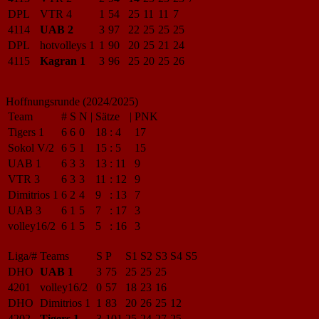
DPL
VTR 4
1
54
25
11
11
7
4114
UAB 2
3
97
22
25
25
25
DPL
hotvolleys 1
1
90
20
25
21
24
4115
Kagran 1
3
96
25
20
25
26
Hoffnungsrunde (2024/2025)
Team
#
S
N
|
Sätze
|
PNK
Tigers 1
6
6
0
18
:
4
17
Sokol V/2
6
5
1
15
:
5
15
UAB 1
6
3
3
13
:
11
9
VTR 3
6
3
3
11
:
12
9
Dimitrios 1
6
2
4
9
:
13
7
UAB 3
6
1
5
7
:
17
3
volley16/2
6
1
5
5
:
16
3
Liga/#
Teams
S
P
S1
S2
S3
S4
S5
DHO
UAB 1
3
75
25
25
25
4201
volley16/2
0
57
18
23
16
DHO
Dimitrios 1
1
83
20
26
25
12
4202
Tigers 1
3
101
25
24
27
25