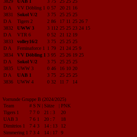
3829
UAB 1
3
75
25
25
25
D A
VV Döbling 1
0
57
20
21
16
3831
Sokol V/2
3
75
25
25
25
D A
Tigers 2
2
86
17
11
25
26
7
3832
UWW 3
3
112
25
25
23
24
15
D A
VTR 6
0
52
21
12
19
3833
volley16/2
3
75
25
25
25
D A
Feminaforce 1
1
79
21
24
25
9
3834
VV Döbling 1
3
95
25
26
19
25
D A
Sokol V/2
3
75
25
25
25
3835
UWW 3
0
46
16
10
20
D A
UAB 1
3
75
25
25
25
3836
UWW 4
0
32
11
7
14
Vorrunde Gruppe B (2024/2025)
Team
#
S
N
|
Sätze
|
PNK
Tigers 1
7
7
0
21
:
3
20
UAB 3
7
6
1
20
:
7
18
Dimitrios 1
7
4
3
14
:
13
12
Simmering 1
7
3
4
14
:
17
9