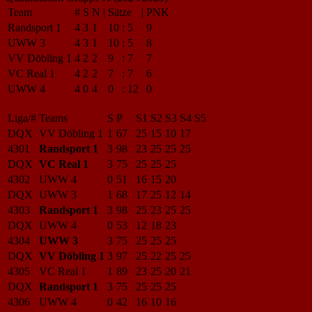
Team
#
S
N
|
Sätze
|
PNK
Randsport 1
4
3
1
10
:
5
9
UWW 3
4
3
1
10
:
5
8
VV Döbling 1
4
2
2
9
:
7
7
VC Real 1
4
2
2
7
:
7
6
UWW 4
4
0
4
0
:
12
0
Liga/#
Teams
S
P
S1
S2
S3
S4
S5
DQX
VV Döbling 1
1
67
25
15
10
17
4301
Randsport 1
3
98
23
25
25
25
DQX
VC Real 1
3
75
25
25
25
4302
UWW 4
0
51
16
15
20
DQX
UWW 3
1
68
17
25
12
14
4303
Randsport 1
3
98
25
23
25
25
DQX
UWW 4
0
53
12
18
23
4304
UWW 3
3
75
25
25
25
DQX
VV Döbling 1
3
97
25
22
25
25
4305
VC Real 1
1
89
23
25
20
21
DQX
Randsport 1
3
75
25
25
25
4306
UWW 4
0
42
16
10
16