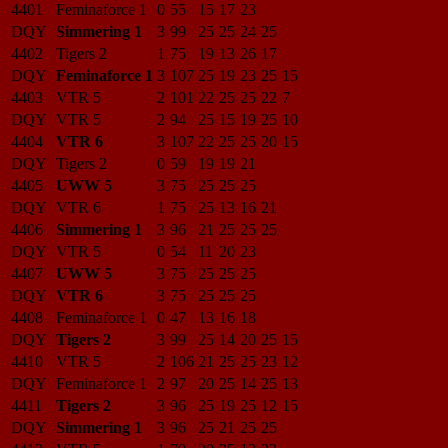
4401
Feminaforce 1
0
55
15
17
23
DQY
Simmering 1
3
99
25
25
24
25
4402
Tigers 2
1
75
19
13
26
17
DQY
Feminaforce 1
3
107
25
19
23
25
15
4403
VTR 5
2
101
22
25
25
22
7
DQY
VTR 5
2
94
25
15
19
25
10
4404
VTR 6
3
107
22
25
25
20
15
DQY
Tigers 2
0
59
19
19
21
4405
UWW 5
3
75
25
25
25
DQY
VTR 6
1
75
25
13
16
21
4406
Simmering 1
3
96
21
25
25
25
DQY
VTR 5
0
54
11
20
23
4407
UWW 5
3
75
25
25
25
DQY
VTR 6
3
75
25
25
25
4408
Feminaforce 1
0
47
13
16
18
DQY
Tigers 2
3
99
25
14
20
25
15
4410
VTR 5
2
106
21
25
25
23
12
DQY
Feminaforce 1
2
97
20
25
14
25
13
4411
Tigers 2
3
96
25
19
25
12
15
DQY
Simmering 1
3
96
25
21
25
25