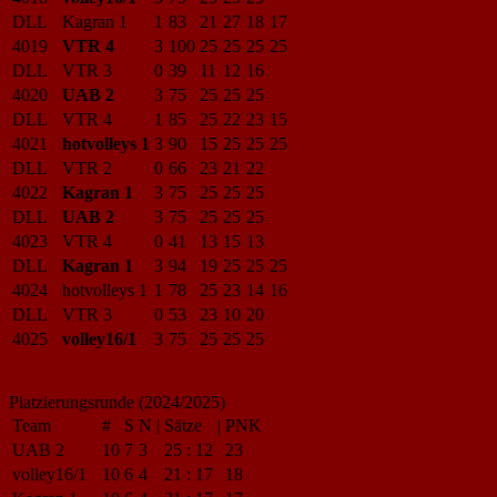
DLL
Kagran 1
1
83
21
27
18
17
4019
VTR 4
3
100
25
25
25
25
DLL
VTR 3
0
39
11
12
16
4020
UAB 2
3
75
25
25
25
DLL
VTR 4
1
85
25
22
23
15
4021
hotvolleys 1
3
90
15
25
25
25
DLL
VTR 2
0
66
23
21
22
4022
Kagran 1
3
75
25
25
25
DLL
UAB 2
3
75
25
25
25
4023
VTR 4
0
41
13
15
13
DLL
Kagran 1
3
94
19
25
25
25
4024
hotvolleys 1
1
78
25
23
14
16
DLL
VTR 3
0
53
23
10
20
4025
volley16/1
3
75
25
25
25
Platzierungsrunde (2024/2025)
Team
#
S
N
|
Sätze
|
PNK
UAB 2
10
7
3
25
:
12
23
volley16/1
10
6
4
21
:
17
18