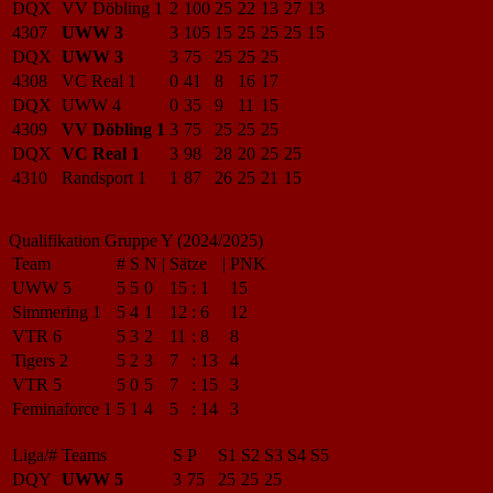
DQX
VV Döbling 1
2
100
25
22
13
27
13
4307
UWW 3
3
105
15
25
25
25
15
DQX
UWW 3
3
75
25
25
25
4308
VC Real 1
0
41
8
16
17
DQX
UWW 4
0
35
9
11
15
4309
VV Döbling 1
3
75
25
25
25
DQX
VC Real 1
3
98
28
20
25
25
4310
Randsport 1
1
87
26
25
21
15
Qualifikation Gruppe Y (2024/2025)
Team
#
S
N
|
Sätze
|
PNK
UWW 5
5
5
0
15
:
1
15
Simmering 1
5
4
1
12
:
6
12
VTR 6
5
3
2
11
:
8
8
Tigers 2
5
2
3
7
:
13
4
VTR 5
5
0
5
7
:
15
3
Feminaforce 1
5
1
4
5
:
14
3
Liga/#
Teams
S
P
S1
S2
S3
S4
S5
DQY
UWW 5
3
75
25
25
25