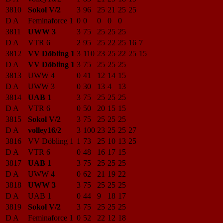
3810
Sokol V/2
3
96
25
21
25
25
D A
Feminaforce 1
0
0
0
0
0
3811
UWW 3
3
75
25
25
25
D A
VTR 6
2
95
25
22
25
16
7
3812
VV Döbling 1
3
110
23
25
22
25
15
D A
VV Döbling 1
3
75
25
25
25
3813
UWW 4
0
41
12
14
15
D A
UWW 3
0
30
13
4
13
3814
UAB 1
3
75
25
25
25
D A
VTR 6
0
50
20
15
15
3815
Sokol V/2
3
75
25
25
25
D A
volley16/2
3
100
23
25
25
27
3816
VV Döbling 1
1
73
25
10
13
25
D A
VTR 6
0
48
16
17
15
3817
UAB 1
3
75
25
25
25
D A
UWW 4
0
62
21
19
22
3818
UWW 3
3
75
25
25
25
D A
UAB 1
0
44
9
18
17
3819
Sokol V/2
3
75
25
25
25
D A
Feminaforce 1
0
52
22
12
18