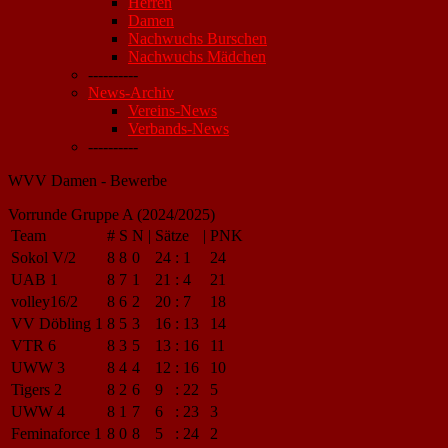
Herren
Damen
Nachwuchs Burschen
Nachwuchs Mädchen
----------
News-Archiv
Vereins-News
Verbands-News
----------
WVV Damen - Bewerbe
Vorrunde Gruppe A (2024/2025)
Team
#
S
N
|
Sätze
|
PNK
Sokol V/2
8
8
0
24
:
1
24
UAB 1
8
7
1
21
:
4
21
volley16/2
8
6
2
20
:
7
18
VV Döbling 1
8
5
3
16
:
13
14
VTR 6
8
3
5
13
:
16
11
UWW 3
8
4
4
12
:
16
10
Tigers 2
8
2
6
9
:
22
5
UWW 4
8
1
7
6
:
23
3
Feminaforce 1
8
0
8
5
:
24
2