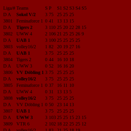
Liga/#
Teams
S
P
S1
S2
S3
S4
S5
D A
Sokol V/2
3
75
25
25
25
3801
Feminaforce 1
0
41
13
13
15
D A
Tigers 2
3
110
25
20
22
28
15
3802
UWW 4
2
106
21
25
25
26
9
D A
UAB 1
3
100
25
25
25
25
3803
volley16/2
1
82
20
19
27
16
D A
UAB 1
3
75
25
25
25
3804
Tigers 2
0
44
16
10
18
D A
UWW 3
0
52
16
16
20
3806
VV Döbling 1
3
75
25
25
25
D A
volley16/2
3
75
25
25
25
3805
Feminaforce 1
0
37
16
11
10
D A
UWW 4
0
31
13
13
5
3808
volley16/2
3
75
25
25
25
D A
VV Döbling 1
0
50
23
14
13
3807
UAB 1
3
75
25
25
25
D A
UWW 3
3
103
25
25
15
23
15
3809
VTR 6
2
102
18
22
25
25
12
D A
volley16/2
1
83
21
25
18
19