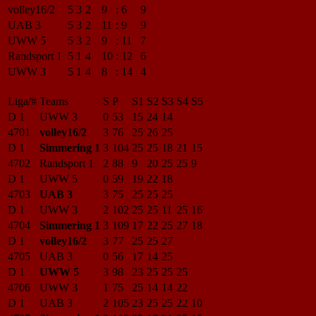
volley16/2
5
3
2
9
:
6
9
UAB 3
5
3
2
11
:
9
9
UWW 5
5
3
2
9
:
11
7
Randsport 1
5
1
4
10
:
12
6
UWW 3
5
1
4
8
:
14
4
Liga/#
Teams
S
P
S1
S2
S3
S4
S5
D 1
UWW 3
0
53
15
24
14
4701
volley16/2
3
76
25
26
25
D 1
Simmering 1
3
104
25
25
18
21
15
4702
Randsport 1
2
88
9
20
25
25
9
D 1
UWW 5
0
59
19
22
18
4703
UAB 3
3
75
25
25
25
D 1
UWW 3
2
102
25
25
11
25
16
4704
Simmering 1
3
109
17
22
25
27
18
D 1
volley16/2
3
77
25
25
27
4705
UAB 3
0
56
17
14
25
D 1
UWW 5
3
98
23
25
25
25
4706
UWW 3
1
75
25
14
14
22
D 1
UAB 3
2
105
23
25
25
22
10