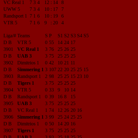
VC Real 1
7
3
4
12
:
14
8
UWW 5
7
3
4
10
:
17
7
Randsport 1
7
1
6
10
:
19
6
VTR 5
7
1
6
9
:
20
4
Liga/#
Teams
S
P
S1
S2
S3
S4
S5
D B
VTR 5
0
55
14
24
17
3901
VC Real 1
3
76
25
26
25
D B
UAB 3
3
75
25
25
25
3902
Dimitrios 1
0
42
10
21
11
D B
Simmering 1
3
107
22
20
25
25
15
3903
Randsport 1
2
98
25
25
15
23
10
D B
Tigers 1
3
75
25
25
25
3904
VTR 5
0
33
9
10
14
D B
Randsport 1
0
39
16
8
15
3905
UAB 3
3
75
25
25
25
D B
VC Real 1
1
74
12
26
20
16
3906
Simmering 1
3
99
25
24
25
25
D B
Dimitrios 1
0
50
14
20
16
3907
Tigers 1
3
75
25
25
25
D B
UAB 3
3
93
25
18
25
25