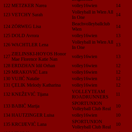
122
METZKER Narea
volley16wien
14
Volleyball in Wien All
123
VETCHY Sarah
14
In One
Beachvolleyballclub
124
ZÖRWEG Lisa
14
Wien
125
DOLD Avrora
volley16wien
13
Volleyball in Wien All
126
WACHTLER Lena
13
In One
ZIELINSKI-HOYOS Honor
127
volley16wien
13
Mae Florence Katie Nan
128
ERDZHAN Idil Orhan
volley16wien
12
129
MRAKOVIĆ Lara
volley16wien
12
130
VUJIĆ Natalie
volley16wien
12
131
ҪELIK Melody Katharina
volley16wien
12
VOLLEYTEAM
132
KNEŽEVIĆ Tijana
11
ROADRUNNERS
SPORTUNION
133
BABIĆ Marija
10
Volleyball Club Real
134
HAUTZINGER Luisa
volley16wien
10
SPORTUNION
135
KRCIJEVIĆ Lana
10
Volleyball Club Real