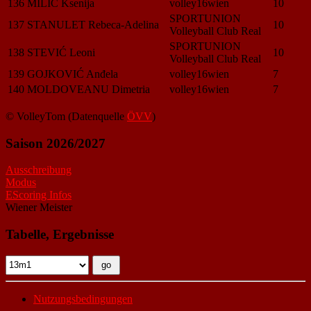
136
MILIC Ksenija
volley16wien
10
SPORTUNION
137
STANULET Rebeca-Adelina
10
Volleyball Club Real
SPORTUNION
138
STEVIĆ Leoni
10
Volleyball Club Real
139
GOJKOVIĆ Anđela
volley16wien
7
140
MOLDOVEANU Dimetria
volley16wien
7
© VolleyTom (Datenquelle
ÖVV
)
Saison 2026/2027
Ausschreibung
Modus
EScoring Infos
Wiener Meister
Tabelle, Ergebnisse
Nutzungsbedingungen