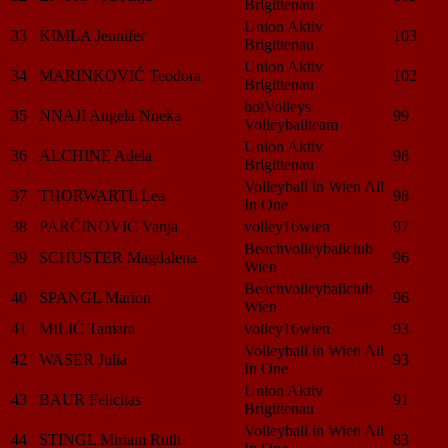
Brigittenau
Union Aktiv
33
KIMLA Jennifer
103
Brigittenau
Union Aktiv
34
MARINKOVIĆ Teodora
102
Brigittenau
hotVolleys
35
NNAJI Angela Nneka
99
Volleyballteam
Union Aktiv
36
ALCHINE Adela
98
Brigittenau
Volleyball in Wien All
37
THORWARTL Lea
98
In One
38
PARČINOVIĆ Vanja
volley16wien
97
Beachvolleyballclub
39
SCHUSTER Magdalena
96
Wien
Beachvolleyballclub
40
SPANGL Marion
96
Wien
41
MILIĆ Tamara
volley16wien
93
Volleyball in Wien All
42
WASER Julia
93
In One
Union Aktiv
43
BAUR Felicitas
91
Brigittenau
Volleyball in Wien All
44
STINGL Miriam Ruth
83