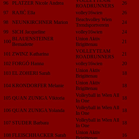
VOLLEYTEAM
96
PLATZER Nicole Andrea
26
ROADRUNNERS
97
RAJIĆ Ella
volley16wien
26
Beachvolley Wien
98
NEUNKIRCHNER Marion
24
Trendsportverein
99
SICH Jacqueline
volley16wien
24
BLAUENSTEINER
Union Aktiv
100
21
Bernadette
Brigittenau
VOLLEYTEAM
101
ZWINZ Katharina
21
ROADRUNNERS
102
FORGÓ Hanna
volley16wien
20
Union Aktiv
103
EL ZOHERI Sarah
18
Brigittenau
Union Aktiv
104
KRONDORFER Melanie
18
Brigittenau
Volleyball in Wien All
105
QUAN ZUNIGA Viktoria
18
In One
Volleyball in Wien All
106
QUAN ZUNIGA Yolanda
18
In One
Volleyball in Wien All
107
STUDER Barbara
18
In One
Union Aktiv
108
FLEISCHHACKER Sarah
16
Brigittenau