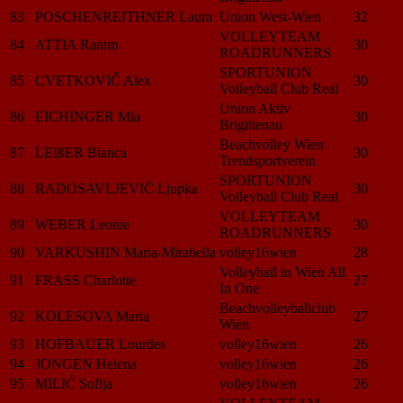
83
POSCHENREITHNER Laura
Union West-Wien
32
VOLLEYTEAM
84
ATTIA Ranim
30
ROADRUNNERS
SPORTUNION
85
CVETKOVIČ Alex
30
Volleyball Club Real
Union Aktiv
86
EICHINGER Mia
30
Brigittenau
Beachvolley Wien
87
LEIßER Bianca
30
Trendsportverein
SPORTUNION
88
RADOSAVLJEVIĆ Ljupka
30
Volleyball Club Real
VOLLEYTEAM
89
WEBER Leonie
30
ROADRUNNERS
90
VARKUSHIN Maria-Mirabella
volley16wien
28
Volleyball in Wien All
91
FRASS Charlotte
27
In One
Beachvolleyballclub
92
KOLESOVA Maria
27
Wien
93
HOFBAUER Lourdes
volley16wien
26
94
JONGEN Helena
volley16wien
26
95
MILIĆ Sofija
volley16wien
26