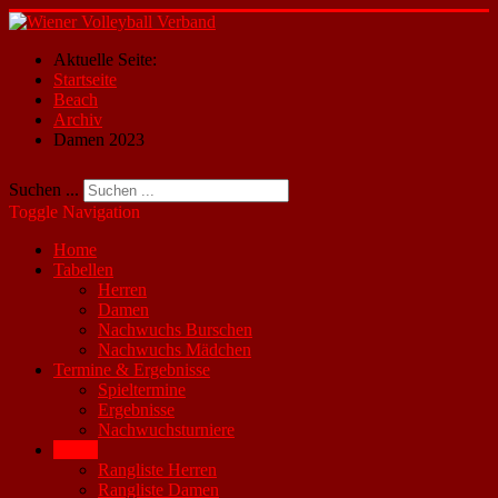
Aktuelle Seite:
Startseite
Beach
Archiv
Damen 2023
Suchen ...
Toggle Navigation
Home
Tabellen
Herren
Damen
Nachwuchs Burschen
Nachwuchs Mädchen
Termine & Ergebnisse
Spieltermine
Ergebnisse
Nachwuchsturniere
Beach
Rangliste Herren
Rangliste Damen