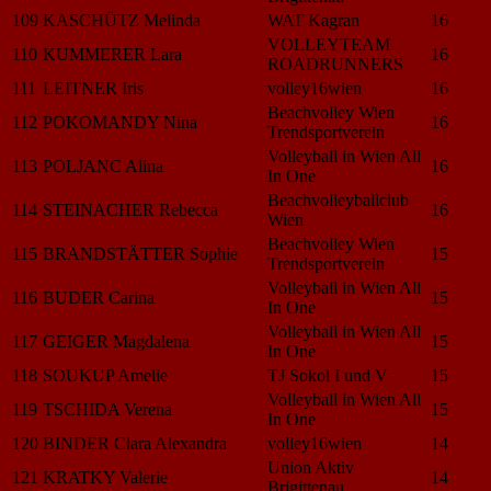
109
KASCHÜTZ Melinda
WAT Kagran
16
VOLLEYTEAM
110
KUMMERER Lara
16
ROADRUNNERS
111
LEITNER Iris
volley16wien
16
Beachvolley Wien
112
POKOMANDY Nina
16
Trendsportverein
Volleyball in Wien All
113
POLJANC Alina
16
In One
Beachvolleyballclub
114
STEINACHER Rebecca
16
Wien
Beachvolley Wien
115
BRANDSTÄTTER Sophie
15
Trendsportverein
Volleyball in Wien All
116
BUDER Carina
15
In One
Volleyball in Wien All
117
GEIGER Magdalena
15
In One
118
SOUKUP Amelie
TJ Sokol I und V
15
Volleyball in Wien All
119
TSCHIDA Verena
15
In One
120
BINDER Clara Alexandra
volley16wien
14
Union Aktiv
121
KRATKY Valerie
14
Brigittenau