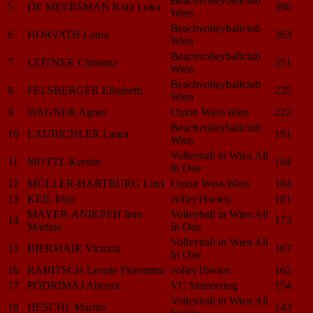
Beachvolleyballclub
5
DE MEERSMAN Kato Luka
390
Wien
Beachvolleyballclub
6
HORVATH Laura
363
Wien
Beachvolleyballclub
7
LEITNER Christina
251
Wien
Beachvolleyballclub
8
FELSBERGER Elisabeth
235
Wien
9
WAGNER Agnes
Union West-Wien
222
Beachvolleyballclub
10
LAUBICHLER Laura
191
Wien
Volleyball in Wien All
11
MOTTL Kerstin
184
In One
12
MÜLLER-HARTBURG Linn
Union West-Wien
184
13
KEIL Irina
volley16wien
181
MAYER-ANIKPEH Ines
Volleyball in Wien All
14
173
Martina
In One
Volleyball in Wien All
15
BIERMAIR Victoria
167
In One
16
RABITSCH Leonie Florentina
volley16wien
162
17
PODRIMAJ Abnora
VC Simmering
154
Volleyball in Wien All
18
HESCHL Marlies
143