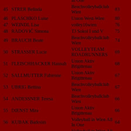
In One
Beachvolleyballclub
45
STRER Belinda
83
Wien
46
PLASCHKO Luise
Union West-Wien
80
47
WEINDL Lisa
volley16wien
76
48
RADOVIĆ Simona
TJ Sokol I und V
75
Beachvolleyballclub
49
BRAUCH Beate
74
Wien
VOLLEYTEAM
50
STRASSER Lucie
69
ROADRUNNERS
Union Aktiv
51
FLEISCHHACKER Hannah
68
Brigittenau
Union Aktiv
52
SALLMUTTER Fabienne
67
Brigittenau
Beachvolleyballclub
53
UBRIG Bettina
67
Wien
Beachvolleyballclub
54
ANDESSNER Teresa
66
Wien
Union Aktiv
55
DIENST Mira
66
Brigittenau
Volleyball in Wien All
56
KUBAK Badesim
64
In One