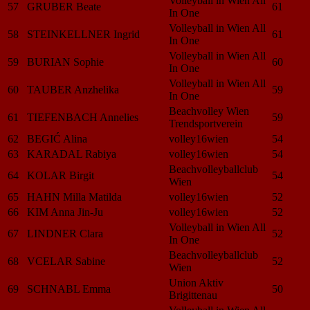
Volleyball in Wien All
57
GRUBER Beate
61
In One
Volleyball in Wien All
58
STEINKELLNER Ingrid
61
In One
Volleyball in Wien All
59
BURIAN Sophie
60
In One
Volleyball in Wien All
60
TAUBER Anzhelika
59
In One
Beachvolley Wien
61
TIEFENBACH Annelies
59
Trendsportverein
62
BEGIĆ Alina
volley16wien
54
63
KARADAL Rabiya
volley16wien
54
Beachvolleyballclub
64
KOLAR Birgit
54
Wien
65
HAHN Milla Matilda
volley16wien
52
66
KIM Anna Jin-Ju
volley16wien
52
Volleyball in Wien All
67
LINDNER Clara
52
In One
Beachvolleyballclub
68
VCELAR Sabine
52
Wien
Union Aktiv
69
SCHNABL Emma
50
Brigittenau