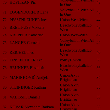
Volleyball in Wien All
70
HOPITZAN Pia
48
In One
Volleyball in Wien All
71
EGGENDORFER Lena
45
In One
72
PESSENLEHNER Ines
Union West-Wien
44
Beachvolleyballclub
73
BREITFUSS Viktoria
43
Wien
74
KREPPER Katharina
Union West-Wien
42
Volleyball in Wien All
75
LANGER Cornelia
42
In One
Beachvolleyballclub
76
REICHEL Ines
40
Wien
77
LINSBICHLER Lea
volley16wien
38
Beachvolleyballclub
78
BRUNNER Elisabeth
36
Wien
Union Aktiv
79
MARINKOVIĆ Andjela
35
Brigittenau
Union Aktiv
80
STEININGER Kathrin
35
Brigittenau
Union Aktiv
81
VALISSIK Daniela
35
Brigittenau
Union Aktiv
82
KOVAR Alexandra Barbara
33
Brigittenau