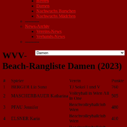
Herren
Damen
Nachwuchs Burschen
Nachwuchs Mädchen
----------
News-Archiv
Vereins-News
Verbands-News
----------
WVV-
Beach-Rangliste Damen (2023)
#
Spieler
Verein
Punkte
1
BERGER Lia Suna
TJ Sokol I und V
760
Volleyball in Wien All
2
MASCHERBAUER Katharina
505
In One
Beachvolleyballclub
3
PFAU Jennifer
480
Wien
Beachvolleyballclub
4
ELSNER Karin
410
Wien