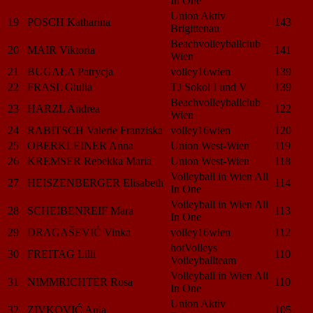
In One
Union Aktiv
19
POSCH Katharina
143
Brigittenau
Beachvolleyballclub
20
MAIR Viktoria
141
Wien
21
BUGAŁA Patrycja
volley16wien
139
22
FRASL Giulia
TJ Sokol I und V
139
Beachvolleyballclub
23
HARZL Andrea
122
Wien
24
RABITSCH Valerie Franziska
volley16wien
120
25
OBERKLEINER Anna
Union West-Wien
119
26
KREMSER Rebekka Maria
Union West-Wien
118
Volleyball in Wien All
27
HEISZENBERGER Elisabeth
114
In One
Volleyball in Wien All
28
SCHEIBENREIF Mara
113
In One
29
DRAGAŠEVIĆ Vinka
volley16wien
112
hotVolleys
30
FREITAG Lilli
110
Volleyballteam
Volleyball in Wien All
31
NIMMRICHTER Rosa
110
In One
Union Aktiv
32
ZIVKOVIĆ Anja
105