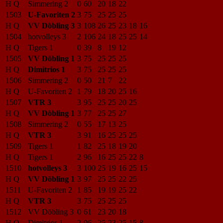
H Q
Simmering 2
0
60
20
18
22
1503
U-Favoriten 2
3
75
25
25
25
H Q
VV Döbling 3
3
108
26
25
23
18
16
1504
hotvolleys 3
2
106
24
18
25
25
14
H Q
Tigers 1
0
39
8
19
12
1505
VV Döbling 1
3
75
25
25
25
H Q
Dimitrios 1
3
75
25
25
25
1506
Simmering 2
0
50
21
7
22
H Q
U-Favoriten 2
1
79
18
20
25
16
1507
VTR 3
3
95
25
25
20
25
H Q
VV Döbling 1
3
77
25
25
27
1508
Simmering 2
0
55
17
13
25
H Q
VTR 3
3
91
16
25
25
25
1509
Tigers 1
1
82
25
18
19
20
H Q
Tigers 1
2
96
16
25
25
22
8
1510
hotvolleys 3
3
100
25
19
16
25
15
H Q
VV Döbling 1
3
97
25
25
22
25
1511
U-Favoriten 2
1
85
19
19
25
22
H Q
VTR 3
3
75
25
25
25
1512
VV Döbling 3
0
61
23
20
18
H Q
Dimitrios 1
2
96
25
23
25
15
8