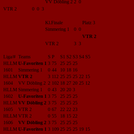
VV Döbling 2
2 0
VTR 2
0 0 3
Kl.Finale
Platz 3
Simmering 1
0 0
VTR 2
VTR 2
3 3
Liga/#
Teams
S
P
S1
S2
S3
S4
S5
HLLM
U-Favoriten 1
3
75
25
25
25
1601
Simmering 1
0
44
10
18
16
HLLM
VTR 2
3
112
25
25
25
22
15
1604
VV Döbling 2
2
102
18
27
20
25
12
HLLM
Simmering 1
0
43
20
20
3
1602
U-Favoriten 1
3
75
25
25
25
HLLM
VV Döbling 2
3
75
25
25
25
1605
VTR 2
0
67
22
22
23
HLLM
VTR 2
0
55
18
15
22
1606
VV Döbling 2
3
75
25
25
25
HLLM
U-Favoriten 1
3
109
25
25
25
19
15