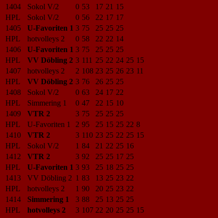
1404
Sokol V/2
0
53
17
21
15
HPL
Sokol V/2
0
56
22
17
17
1405
U-Favoriten 1
3
75
25
25
25
HPL
hotvolleys 2
0
58
22
22
14
1406
U-Favoriten 1
3
75
25
25
25
HPL
VV Döbling 2
3
111
25
22
24
25
15
1407
hotvolleys 2
2
108
23
25
26
23
11
HPL
VV Döbling 2
3
76
26
25
25
1408
Sokol V/2
0
63
24
17
22
HPL
Simmering 1
0
47
22
15
10
1409
VTR 2
3
75
25
25
25
HPL
U-Favoriten 1
2
95
25
15
25
22
8
1410
VTR 2
3
110
23
25
22
25
15
HPL
Sokol V/2
1
84
21
22
25
16
1412
VTR 2
3
92
25
25
17
25
HPL
U-Favoriten 1
3
93
25
18
25
25
1413
VV Döbling 2
1
83
13
25
23
22
HPL
hotvolleys 2
1
90
20
25
23
22
1414
Simmering 1
3
88
25
13
25
25
HPL
hotvolleys 2
3
107
22
20
25
25
15