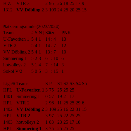
H Z
VTR 3
2
95
26
18
25
17
9
1312
VV Döbling 2
3
109
24
25
20
25
15
Platzierungsrunde (2023/2024)
Team
#
S
N
|
Sätze
|
PNK
U-Favoriten 1
5
4
1
14
:
4
13
VTR 2
5
4
1
14
:
7
12
VV Döbling 2
5
4
1
13
:
7
10
Simmering 1
5
2
3
6
:
10
6
hotvolleys 2
5
1
4
7
:
14
3
Sokol V/2
5
0
5
3
:
15
1
Liga/#
Teams
S
P
S1
S2
S3
S4
S5
HPL
U-Favoriten 1
3
75
25
25
25
1401
Simmering 1
0
57
19
21
17
HPL
VTR 2
2
96
11
25
25
29
6
1402
VV Döbling 2
3
109
25
16
22
31
15
HPL
VTR 2
3
97
25
22
25
25
1403
hotvolleys 2
1
83
23
25
17
18
HPL
Simmering 1
3
75
25
25
25