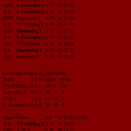
1208
U-Favoriten 1
3
75
25
25
25
H Y
U-Favoriten 1
3
75
25
25
25
1209
Simmering 1
0
47
14
15
18
H Y
VV Döbling 3
0
33
12
6
15
1210
Simmering 1
3
75
25
25
25
H Y
U-Favoriten 1
3
75
25
25
25
1211
VV Döbling 3
0
34
10
13
11
H Y
Simmering 1
3
75
25
25
25
1212
hotvolleys 3
0
48
15
13
20
Landesliga Gruppe Z (2023/2024)
Team
#
S
N
|
Sätze
|
PNK
VV Döbling 2
6
5
1
16
:
8
13
hotvolleys 2
6
3
3
13
:
13
9
VTR 3
6
2
4
12
:
15
8
U-Favoriten 2
6
2
4
10
:
15
6
Liga/#
Teams
S
P
S1
S2
S3
S4
S5
H Z
VV Döbling 2
3
75
25
25
25
1301
VTR 3
0
40
10
15
15