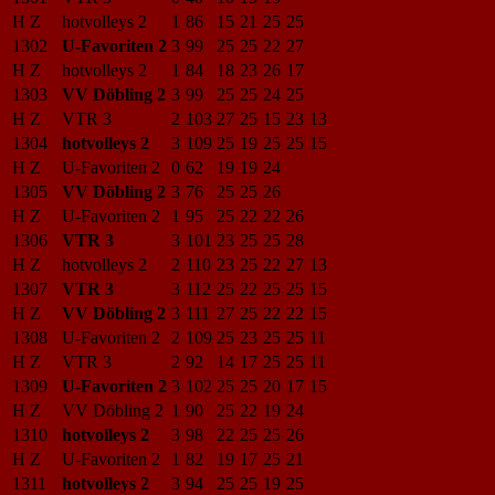
H Z
hotvolleys 2
1
86
15
21
25
25
1302
U-Favoriten 2
3
99
25
25
22
27
H Z
hotvolleys 2
1
84
18
23
26
17
1303
VV Döbling 2
3
99
25
25
24
25
H Z
VTR 3
2
103
27
25
15
23
13
1304
hotvolleys 2
3
109
25
19
25
25
15
H Z
U-Favoriten 2
0
62
19
19
24
1305
VV Döbling 2
3
76
25
25
26
H Z
U-Favoriten 2
1
95
25
22
22
26
1306
VTR 3
3
101
23
25
25
28
H Z
hotvolleys 2
2
110
23
25
22
27
13
1307
VTR 3
3
112
25
22
25
25
15
H Z
VV Döbling 2
3
111
27
25
22
22
15
1308
U-Favoriten 2
2
109
25
23
25
25
11
H Z
VTR 3
2
92
14
17
25
25
11
1309
U-Favoriten 2
3
102
25
25
20
17
15
H Z
VV Döbling 2
1
90
25
22
19
24
1310
hotvolleys 2
3
98
22
25
25
26
H Z
U-Favoriten 2
1
82
19
17
25
21
1311
hotvolleys 2
3
94
25
25
19
25