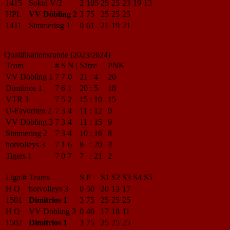
1415
Sokol V/2
2
105
25
25
23
19
13
HPL
VV Döbling 2
3
75
25
25
25
1411
Simmering 1
0
61
21
19
21
Qualifikationsrunde (2023/2024)
Team
#
S
N
|
Sätze
|
PNK
VV Döbling 1
7
7
0
21
:
4
20
Dimitrios 1
7
6
1
20
:
5
18
VTR 3
7
5
2
15
:
10
15
U-Favoriten 2
7
3
4
11
:
12
9
VV Döbling 3
7
3
4
11
:
15
9
Simmering 2
7
3
4
10
:
16
8
hotvolleys 3
7
1
6
8
:
20
3
Tigers 1
7
0
7
7
:
21
2
Liga/#
Teams
S
P
S1
S2
S3
S4
S5
H Q
hotvolleys 3
0
50
20
13
17
1501
Dimitrios 1
3
75
25
25
25
H Q
VV Döbling 3
0
46
17
18
11
1502
Dimitrios 1
3
75
25
25
25