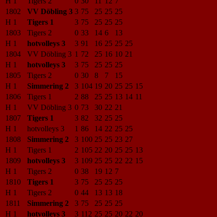
H 1
Tigers 2
0
30
11
12
7
1802
VV Döbling 3
3
75
25
25
25
H 1
Tigers 1
3
75
25
25
25
1803
Tigers 2
0
33
14
6
13
H 1
hotvolleys 3
3
91
16
25
25
25
1804
VV Döbling 3
1
72
25
16
10
21
H 1
hotvolleys 3
3
75
25
25
25
1805
Tigers 2
0
30
8
7
15
H 1
Simmering 2
3
104
19
20
25
25
15
1806
Tigers 1
2
88
25
25
13
14
11
H 1
VV Döbling 3
0
73
30
22
21
1807
Tigers 1
3
82
32
25
25
H 1
hotvolleys 3
1
86
14
22
25
25
1808
Simmering 2
3
100
25
25
23
27
H 1
Tigers 1
2
105
22
20
25
25
13
1809
hotvolleys 3
3
109
25
25
22
22
15
H 1
Tigers 2
0
38
19
12
7
1810
Tigers 1
3
75
25
25
25
H 1
Tigers 2
0
44
13
13
18
1811
Simmering 2
3
75
25
25
25
H 1
hotvolleys 3
3
112
25
25
20
22
20