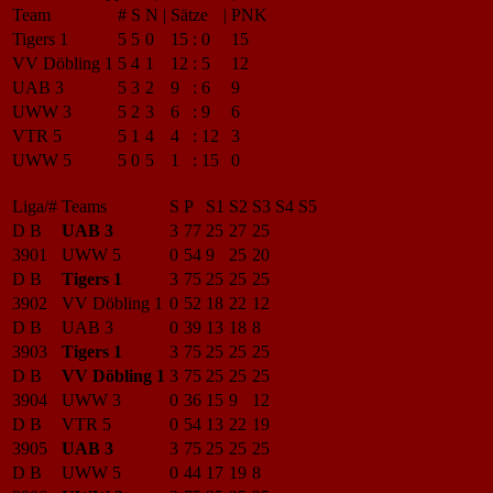
Team
#
S
N
|
Sätze
|
PNK
Tigers 1
5
5
0
15
:
0
15
VV Döbling 1
5
4
1
12
:
5
12
UAB 3
5
3
2
9
:
6
9
UWW 3
5
2
3
6
:
9
6
VTR 5
5
1
4
4
:
12
3
UWW 5
5
0
5
1
:
15
0
Liga/#
Teams
S
P
S1
S2
S3
S4
S5
D B
UAB 3
3
77
25
27
25
3901
UWW 5
0
54
9
25
20
D B
Tigers 1
3
75
25
25
25
3902
VV Döbling 1
0
52
18
22
12
D B
UAB 3
0
39
13
18
8
3903
Tigers 1
3
75
25
25
25
D B
VV Döbling 1
3
75
25
25
25
3904
UWW 3
0
36
15
9
12
D B
VTR 5
0
54
13
22
19
3905
UAB 3
3
75
25
25
25
D B
UWW 5
0
44
17
19
8