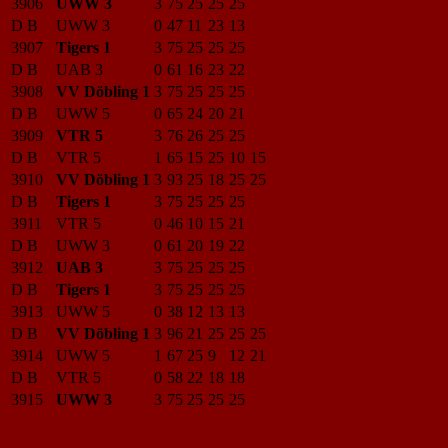
3906
UWW 3
3
75
25
25
25
D B
UWW 3
0
47
11
23
13
3907
Tigers 1
3
75
25
25
25
D B
UAB 3
0
61
16
23
22
3908
VV Döbling 1
3
75
25
25
25
D B
UWW 5
0
65
24
20
21
3909
VTR 5
3
76
26
25
25
D B
VTR 5
1
65
15
25
10
15
3910
VV Döbling 1
3
93
25
18
25
25
D B
Tigers 1
3
75
25
25
25
3911
VTR 5
0
46
10
15
21
D B
UWW 3
0
61
20
19
22
3912
UAB 3
3
75
25
25
25
D B
Tigers 1
3
75
25
25
25
3913
UWW 5
0
38
12
13
13
D B
VV Döbling 1
3
96
21
25
25
25
3914
UWW 5
1
67
25
9
12
21
D B
VTR 5
0
58
22
18
18
3915
UWW 3
3
75
25
25
25