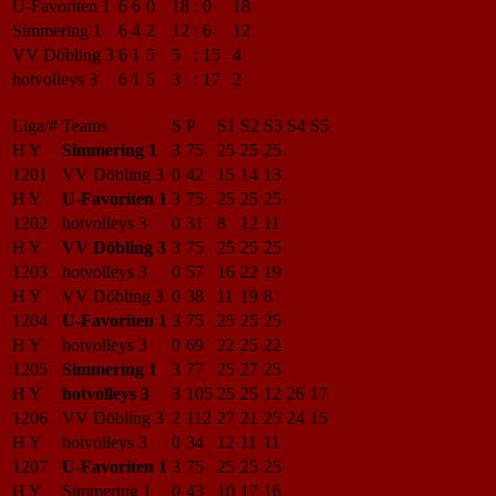
U-Favoriten 1
6
6
0
18
:
0
18
Simmering 1
6
4
2
12
:
6
12
VV Döbling 3
6
1
5
5
:
15
4
hotvolleys 3
6
1
5
3
:
17
2
Liga/#
Teams
S
P
S1
S2
S3
S4
S5
H Y
Simmering 1
3
75
25
25
25
1201
VV Döbling 3
0
42
15
14
13
H Y
U-Favoriten 1
3
75
25
25
25
1202
hotvolleys 3
0
31
8
12
11
H Y
VV Döbling 3
3
75
25
25
25
1203
hotvolleys 3
0
57
16
22
19
H Y
VV Döbling 3
0
38
11
19
8
1204
U-Favoriten 1
3
75
25
25
25
H Y
hotvolleys 3
0
69
22
25
22
1205
Simmering 1
3
77
25
27
25
H Y
hotvolleys 3
3
105
25
25
12
26
17
1206
VV Döbling 3
2
112
27
21
25
24
15
H Y
hotvolleys 3
0
34
12
11
11
1207
U-Favoriten 1
3
75
25
25
25
H Y
Simmering 1
0
43
10
17
16