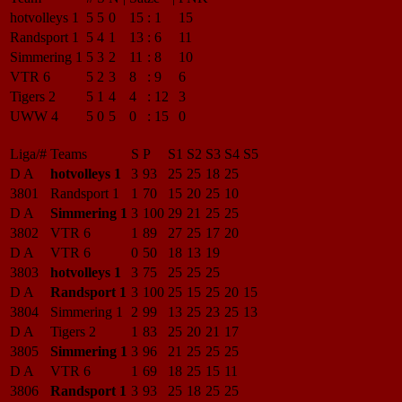
hotvolleys 1
5
5
0
15
:
1
15
Randsport 1
5
4
1
13
:
6
11
Simmering 1
5
3
2
11
:
8
10
VTR 6
5
2
3
8
:
9
6
Tigers 2
5
1
4
4
:
12
3
UWW 4
5
0
5
0
:
15
0
Liga/#
Teams
S
P
S1
S2
S3
S4
S5
D A
hotvolleys 1
3
93
25
25
18
25
3801
Randsport 1
1
70
15
20
25
10
D A
Simmering 1
3
100
29
21
25
25
3802
VTR 6
1
89
27
25
17
20
D A
VTR 6
0
50
18
13
19
3803
hotvolleys 1
3
75
25
25
25
D A
Randsport 1
3
100
25
15
25
20
15
3804
Simmering 1
2
99
13
25
23
25
13
D A
Tigers 2
1
83
25
20
21
17
3805
Simmering 1
3
96
21
25
25
25
D A
VTR 6
1
69
18
25
15
11
3806
Randsport 1
3
93
25
18
25
25