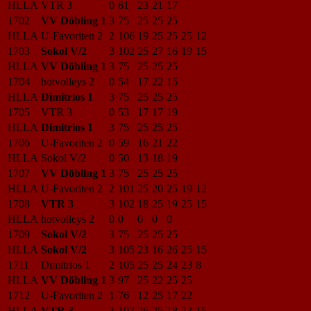
HLLA
VTR 3
0
61
23
21
17
1702
VV Döbling 1
3
75
25
25
25
HLLA
U-Favoriten 2
2
106
19
25
25
25
12
1703
Sokol V/2
3
102
25
27
16
19
15
HLLA
VV Döbling 1
3
75
25
25
25
1704
hotvolleys 2
0
54
17
22
15
HLLA
Dimitrios 1
3
75
25
25
25
1705
VTR 3
0
53
17
17
19
HLLA
Dimitrios 1
3
75
25
25
25
1706
U-Favoriten 2
0
59
16
21
22
HLLA
Sokol V/2
0
50
13
18
19
1707
VV Döbling 1
3
75
25
25
25
HLLA
U-Favoriten 2
2
101
25
20
25
19
12
1708
VTR 3
3
102
18
25
19
25
15
HLLA
hotvolleys 2
0
0
0
0
0
1709
Sokol V/2
3
75
25
25
25
HLLA
Sokol V/2
3
105
23
16
26
25
15
1711
Dimitrios 1
2
105
25
25
24
23
8
HLLA
VV Döbling 1
3
97
25
22
25
25
1712
U-Favoriten 2
1
76
12
25
17
22
HLLA
VTR 3
3
107
26
25
18
23
15