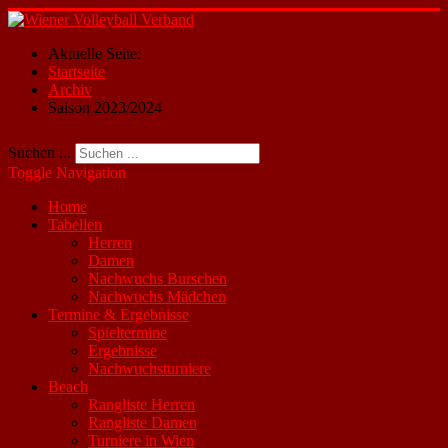
Aktuelle Seite:
Startseite
Archiv
Saison 2023/2024
Suchen ...
Toggle Navigation
Home
Tabellen
Herren
Damen
Nachwuchs Burschen
Nachwuchs Mädchen
Termine & Ergebnisse
Spieltermine
Ergebnisse
Nachwuchsturniere
Beach
Rangliste Herren
Rangliste Damen
Turniere in Wien