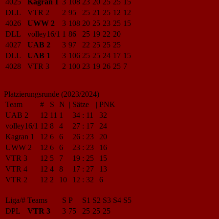
4025
Kagran 1
3
108
23
20
25
25
15
DLL
VTR 2
2
95
25
21
25
12
12
4026
UWW 2
3
108
20
25
23
25
15
DLL
volley16/1
1
86
25
19
22
20
4027
UAB 2
3
97
22
25
25
25
DLL
UAB 1
3
106
25
25
24
17
15
4028
VTR 3
2
100
23
19
26
25
7
Platzierungsrunde (2023/2024)
Team
#
S
N
|
Sätze
|
PNK
UAB 2
12
11
1
34
:
11
32
volley16/1
12
8
4
27
:
17
24
Kagran 1
12
6
6
26
:
23
20
UWW 2
12
6
6
23
:
23
16
VTR 3
12
5
7
19
:
25
15
VTR 4
12
4
8
17
:
27
13
VTR 2
12
2
10
12
:
32
6
Liga/#
Teams
S
P
S1
S2
S3
S4
S5
DPL
VTR 3
3
75
25
25
25