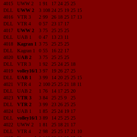
4015
UWW 2
1
91
17
24
25
25
DLL
UWW 2
3
108
24
25
19
25
15
4016
VTR 3
2
99
26
18
25
17
13
DLL
VTR 4
0
57
23
17
17
4017
UWW 2
3
75
25
25
25
DLL
UAB 1
0
47
13
23
11
4018
Kagran 1
3
75
25
25
25
DLL
Kagran 1
0
55
16
22
17
4020
UAB 2
3
75
25
25
25
DLL
VTR 3
1
92
25
24
25
18
4019
volley16/1
3
97
19
26
27
25
DLL
UAB 1
3
99
14
20
25
25
15
4021
VTR 4
2
100
25
25
21
18
11
DLL
UAB 2
1
76
14
17
25
20
4023
VTR 3
3
84
25
25
9
25
DLL
VTR 2
3
99
23
26
25
25
4024
UAB 1
1
85
25
24
19
17
DLL
volley16/1
3
89
14
25
25
25
4022
UWW 2
1
81
25
18
21
17
DLL
VTR 4
2
98
25
25
17
21
10