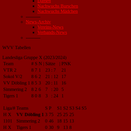
Damen
Nachwuchs Burschen
Nachwuchs Mädchen
----------
News-Archiv
Vereins-News
Verbands-News
----------
WVV Tabellen
Landesliga Gruppe X (2023/2024)
Team
#
S
N
|
Sätze
|
PNK
VTR 2
8
7
1
23
:
7
21
Sokol V/2
8
6
2
21
:
12
17
VV Döbling 1
8
5
3
20
:
11
16
Simmering 2
8
2
6
7
:
20
5
Tigers 1
8
0
8
3
:
24
1
Liga/#
Teams
S
P
S1
S2
S3
S4
S5
H X
VV Döbling 1
3
75
25
25
25
1101
Simmering 2
0
46
18
15
13
H X
Tigers 1
0
30
9
13
8