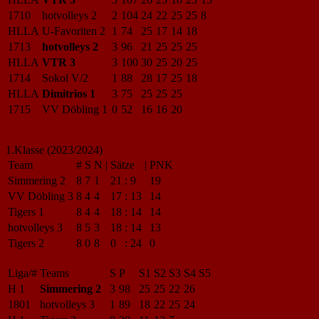
1710
hotvolleys 2
2
104
24
22
25
25
8
HLLA
U-Favoriten 2
1
74
25
17
14
18
1713
hotvolleys 2
3
96
21
25
25
25
HLLA
VTR 3
3
100
30
25
20
25
1714
Sokol V/2
1
88
28
17
25
18
HLLA
Dimitrios 1
3
75
25
25
25
1715
VV Döbling 1
0
52
16
16
20
1.Klasse (2023/2024)
Team
#
S
N
|
Sätze
|
PNK
Simmering 2
8
7
1
21
:
9
19
VV Döbling 3
8
4
4
17
:
13
14
Tigers 1
8
4
4
18
:
14
14
hotvolleys 3
8
5
3
18
:
14
13
Tigers 2
8
0
8
0
:
24
0
Liga/#
Teams
S
P
S1
S2
S3
S4
S5
H 1
Simmering 2
3
98
25
25
22
26
1801
hotvolleys 3
1
89
18
22
25
24