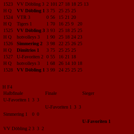
1523
VV Döbling 3
2
101
27
18
18
25
13
H Q
VV Döbling 1
3
75
25
25
25
1524
VTR 3
0
56
15
21
20
H Q
Tigers 1
1
70
16
25
9
20
1525
VV Döbling 3
3
93
25
18
25
25
H Q
hotvolleys 3
1
90
25
18
24
23
1526
Simmering 2
3
98
22
25
26
25
H Q
Dimitrios 1
3
75
25
25
25
1527
U-Favoriten 2
0
55
16
21
18
H Q
hotvolleys 3
1
68
26
14
10
18
1528
VV Döbling 1
3
99
24
25
25
25
H F4
Halbfinale
Finale
Sieger
U-Favoriten 1
3 3
U-Favoriten 1
3 3
Simmering 1
0 0
U-Favoriten 1
VV Döbling 2
3 3 2