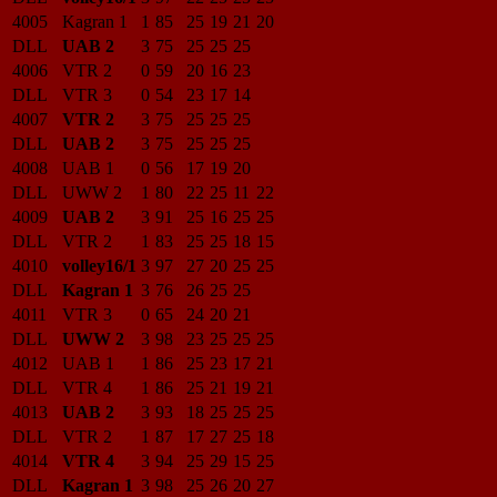
4005
Kagran 1
1
85
25
19
21
20
DLL
UAB 2
3
75
25
25
25
4006
VTR 2
0
59
20
16
23
DLL
VTR 3
0
54
23
17
14
4007
VTR 2
3
75
25
25
25
DLL
UAB 2
3
75
25
25
25
4008
UAB 1
0
56
17
19
20
DLL
UWW 2
1
80
22
25
11
22
4009
UAB 2
3
91
25
16
25
25
DLL
VTR 2
1
83
25
25
18
15
4010
volley16/1
3
97
27
20
25
25
DLL
Kagran 1
3
76
26
25
25
4011
VTR 3
0
65
24
20
21
DLL
UWW 2
3
98
23
25
25
25
4012
UAB 1
1
86
25
23
17
21
DLL
VTR 4
1
86
25
21
19
21
4013
UAB 2
3
93
18
25
25
25
DLL
VTR 2
1
87
17
27
25
18
4014
VTR 4
3
94
25
29
15
25
DLL
Kagran 1
3
98
25
26
20
27