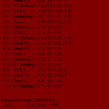
1112
Sokol V/2
3
99
24
25
25
25
H X
VV Döbling 1
2
104
15
25
28
22
14
1113
VTR 2
3
106
25
14
26
25
16
H X
Simmering 2
3
87
25
14
8
25
15
1114
Tigers 1
2
104
20
25
25
21
13
H X
Simmering 2
0
45
13
14
18
1115
VTR 2
3
75
25
25
25
H X
VV Döbling 1
2
103
25
26
22
15
15
1116
Sokol V/2
3
112
21
24
25
25
17
H X
Sokol V/2
3
75
25
25
25
1117
Tigers 1
0
59
21
17
21
H X
Simmering 2
0
35
9
11
15
1118
VV Döbling 1
3
75
25
25
25
H X
VTR 2
3
96
21
25
25
25
1119
Sokol V/2
1
75
25
12
16
22
H X
Tigers 1
0
38
18
6
14
1120
VV Döbling 1
3
75
25
25
25
Landesliga Gruppe Y (2023/2024)
Team
#
S
N
|
Sätze
|
PNK