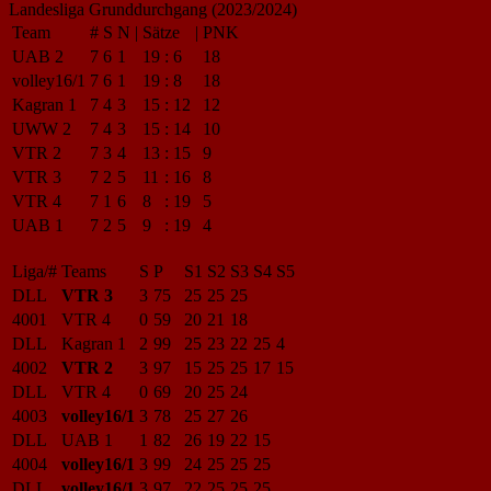
Landesliga Grunddurchgang (2023/2024)
Team
#
S
N
|
Sätze
|
PNK
UAB 2
7
6
1
19
:
6
18
volley16/1
7
6
1
19
:
8
18
Kagran 1
7
4
3
15
:
12
12
UWW 2
7
4
3
15
:
14
10
VTR 2
7
3
4
13
:
15
9
VTR 3
7
2
5
11
:
16
8
VTR 4
7
1
6
8
:
19
5
UAB 1
7
2
5
9
:
19
4
Liga/#
Teams
S
P
S1
S2
S3
S4
S5
DLL
VTR 3
3
75
25
25
25
4001
VTR 4
0
59
20
21
18
DLL
Kagran 1
2
99
25
23
22
25
4
4002
VTR 2
3
97
15
25
25
17
15
DLL
VTR 4
0
69
20
25
24
4003
volley16/1
3
78
25
27
26
DLL
UAB 1
1
82
26
19
22
15
4004
volley16/1
3
99
24
25
25
25
DLL
volley16/1
3
97
22
25
25
25