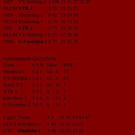
1607
VV Döbling 2
2
106
23
21
27
25
10
HLLM
VTR 2
3
75
25
25
25
1610
Simmering 1
0
42
13
10
19
HLLM
Simmering 1
0
55
19
13
23
1611
VTR 2
3
75
25
25
25
HLLM
VV Döbling 2
0
55
17
20
18
1608
U-Favoriten 1
3
75
25
25
25
Aufstiegsrunde (2023/2024)
Team
#
S
N
|
Sätze
|
PNK
Dimitrios 1
5
4
1
14
:
4
13
VV Döbling 1
5
4
1
12
:
4
12
Sokol V/2
5
3
2
10
:
10
7
VTR 3
5
3
2
9
:
11
7
hotvolleys 2
5
1
4
6
:
13
4
U-Favoriten 2
5
0
5
6
:
15
2
Liga/#
Teams
S
P
S1
S2
S3
S4
S5
HLLA
hotvolleys 2
1
84
21
17
25
21
1701
Dimitrios 1
3
90
25
25
15
25