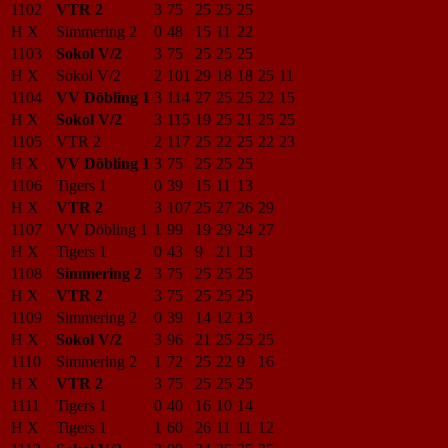
1102
VTR 2
3
75
25
25
25
H X
Simmering 2
0
48
15
11
22
1103
Sokol V/2
3
75
25
25
25
H X
Sokol V/2
2
101
29
18
18
25
11
1104
VV Döbling 1
3
114
27
25
25
22
15
H X
Sokol V/2
3
115
19
25
21
25
25
1105
VTR 2
2
117
25
22
25
22
23
H X
VV Döbling 1
3
75
25
25
25
1106
Tigers 1
0
39
15
11
13
H X
VTR 2
3
107
25
27
26
29
1107
VV Döbling 1
1
99
19
29
24
27
H X
Tigers 1
0
43
9
21
13
1108
Simmering 2
3
75
25
25
25
H X
VTR 2
3
75
25
25
25
1109
Simmering 2
0
39
14
12
13
H X
Sokol V/2
3
96
21
25
25
25
1110
Simmering 2
1
72
25
22
9
16
H X
VTR 2
3
75
25
25
25
1111
Tigers 1
0
40
16
10
14
H X
Tigers 1
1
60
26
11
11
12