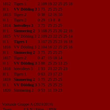
1812
Tigers 1
2
109
19
22
25
25
18
H 1
VV Döbling 3
3
75
25
25
25
1813
Tigers 2
0
38
12
16
10
H 1
Tigers 2
0
29
13
8
8
1814
hotvolleys 3
3
75
25
25
25
H 1
Simmering 2
3
108
25
25
20
22
16
1815
VV Döbling 3
2
109
23
22
25
25
14
H 1
Tigers 1
3
107
25
25
23
16
18
1816
VV Döbling 3
2
104
16
22
25
25
16
H 1
Simmering 2
3
75
25
25
25
1817
Tigers 2
0
47
15
18
14
H 1
VV Döbling 3
3
88
25
25
13
25
1818
hotvolleys 3
1
93
23
22
25
23
H 1
Tigers 1
0
63
23
17
23
1819
Simmering 2
3
75
25
25
25
H 1
VV Döbling 3
3
75
25
25
25
1820
Simmering 2
0
53
11
19
23
Vorrunde Gruppe A (2023/2024)
Team
#
S
N
|
Sätze
|
PNK