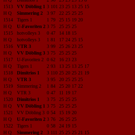
1513
VV Döbling 1
3
101
23
25
13
25
15
H Q
Simmering 2
3
97
22
25
25
25
1514
Tigers 1
1
79
25
15
19
20
H Q
U-Favoriten 2
3
75
25
25
25
1515
hotvolleys 3
0
47
14
18
15
H Q
hotvolleys 3
1
81
17
24
25
15
1516
VTR 3
3
99
25
26
23
25
H Q
VV Döbling 3
3
75
25
25
25
1517
U-Favoriten 2
0
62
16
23
23
H Q
Tigers 1
2
93
13
25
13
25
17
1518
Dimitrios 1
3
110
25
20
25
21
19
H Q
VTR 3
3
95
20
25
25
25
1519
Simmering 2
1
84
25
20
17
22
H Q
VTR 3
0
47
11
19
17
1520
Dimitrios 1
3
75
25
25
25
H Q
VV Döbling 1
3
75
25
25
25
1521
VV Döbling 3
0
54
15
19
20
H Q
U-Favoriten 2
3
76
26
25
25
1522
Tigers 1
0
58
24
19
15
H Q
Simmering 2
3
111
25
25
25
21
15