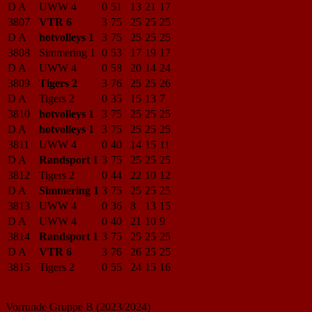
D A
UWW 4
0
51
13
21
17
3807
VTR 6
3
75
25
25
25
D A
hotvolleys 1
3
75
25
25
25
3808
Simmering 1
0
53
17
19
17
D A
UWW 4
0
58
20
14
24
3809
Tigers 2
3
76
25
25
26
D A
Tigers 2
0
35
15
13
7
3810
hotvolleys 1
3
75
25
25
25
D A
hotvolleys 1
3
75
25
25
25
3811
UWW 4
0
40
14
15
11
D A
Randsport 1
3
75
25
25
25
3812
Tigers 2
0
44
22
10
12
D A
Simmering 1
3
75
25
25
25
3813
UWW 4
0
36
8
13
15
D A
UWW 4
0
40
21
10
9
3814
Randsport 1
3
75
25
25
25
D A
VTR 6
3
76
26
25
25
3815
Tigers 2
0
55
24
15
16
Vorrunde Gruppe B (2023/2024)