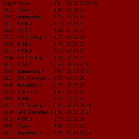
Liga/#
Teams
S
P
S1
S2
S3
S4
S5
HLL
Tigers 1
0
40
10
18
12
1001
Simmering 1
3
75
25
25
25
HLL
VTR 2
3
75
25
25
25
1002
VTR 3
0
28
8
14
6
HLL
VV Döbling 2
0
55
16
20
19
1003
UAB 1
3
75
25
25
25
HLL
VTR 2
3
75
25
25
25
1004
VV Döbling 2
0
56
22
19
15
HLL
VTR 3
1
62
20
25
8
9
1005
Simmering 1
3
93
25
18
25
25
HLL
SPU Favoriten 1
0
55
18
17
20
1006
hotvolleys 2
3
75
25
25
25
HLL
Sokol V/2
0
45
19
13
13
1007
UAB 1
3
75
25
25
25
HLL
VV Döbling 2
1
92
24
25
24
19
1008
SPU Favoriten 1
3
99
26
22
26
25
HLL
VTR 3
3
75
25
25
25
1009
Tigers 1
0
49
13
17
19
HLL
hotvolleys 2
3
99
20
25
29
25