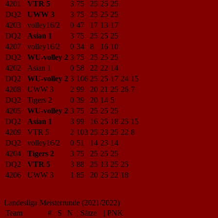
4201
VTR 5
3
75
25
25
25
DQ2
UWW 3
3
75
25
25
25
4203
volley16/2
0
47
17
13
17
DQ2
Asian 1
3
75
25
25
25
4207
volley16/2
0
34
8
16
10
DQ2
WU-volley 2
3
75
25
25
25
4202
Asian 1
0
58
22
22
14
DQ2
WU-volley 2
3
106
25
25
17
24
15
4208
UWW 3
2
99
20
21
25
26
7
DQ2
Tigers 2
0
39
20
14
5
4205
WU-volley 2
3
75
25
25
25
DQ2
Asian 1
3
99
16
25
18
25
15
4209
VTR 5
2
103
25
23
25
22
8
DQ2
volley16/2
0
51
14
23
14
4204
Tigers 2
3
75
25
25
25
DQ2
VTR 5
3
88
25
13
25
25
4206
UWW 3
1
85
20
25
22
18
Landesliga Meisterrunde (2021/2022)
Team
#
S
N
|
Sätze
|
PNK