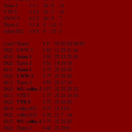
Asian 1
5
4
1
12
:
6
11
VTR 5
5
3
2
12
:
7
10
UWW 3
5
2
3
10
:
9
7
Tigers 2
5
1
4
3
:
12
3
volley16/2
5
0
5
0
:
15
0
Liga/#
Teams
S
P
S1
S2
S3
S4
S5
DQ2
UWW 3
1
82
12
25
21
24
4210
Asian 1
3
89
25
13
25
26
DQ2
Tigers 2
0
51
14
19
18
4211
Asian 1
3
75
25
25
25
DQ2
UWW 3
3
75
25
25
25
4212
Tigers 2
0
55
22
17
16
DQ2
WU-volley 2
3
97
22
25
25
25
4213
VTR 5
1
77
25
21
16
15
DQ2
VTR 5
3
75
25
25
25
4214
volley16/2
0
37
15
13
9
DQ2
volley16/2
0
32
11
7
14
4215
WU-volley 2
3
75
25
25
25
DQ2
Tigers 2
0
42
23
10
9