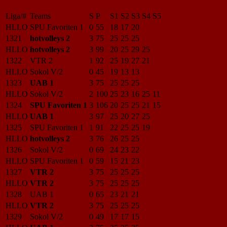
Liga/#
Teams
S
P
S1
S2
S3
S4
S5
HLLO
SPU Favoriten 1
0
55
18
17
20
1321
hotvolleys 2
3
75
25
25
25
HLLO
hotvolleys 2
3
99
20
25
29
25
1322
VTR 2
1
92
25
19
27
21
HLLO
Sokol V/2
0
45
19
13
13
1323
UAB 1
3
75
25
25
25
HLLO
Sokol V/2
2
100
25
23
16
25
11
1324
SPU Favoriten 1
3
106
20
25
25
21
15
HLLO
UAB 1
3
97
25
20
27
25
1325
SPU Favoriten 1
1
91
22
25
25
19
HLLO
hotvolleys 2
3
76
26
25
25
1326
Sokol V/2
0
69
24
23
22
HLLO
SPU Favoriten 1
0
59
15
21
23
1327
VTR 2
3
75
25
25
25
HLLO
VTR 2
3
75
25
25
25
1328
UAB 1
0
65
23
21
21
HLLO
VTR 2
3
75
25
25
25
1329
Sokol V/2
0
49
17
17
15