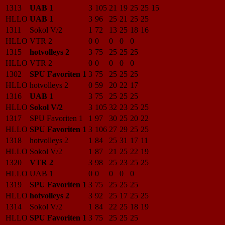
1313
UAB 1
3
105
21
19
25
25
15
HLLO
UAB 1
3
96
25
21
25
25
1311
Sokol V/2
1
72
13
25
18
16
HLLO
VTR 2
0
0
0
0
0
1315
hotvolleys 2
3
75
25
25
25
HLLO
VTR 2
0
0
0
0
0
1302
SPU Favoriten 1
3
75
25
25
25
HLLO
hotvolleys 2
0
59
20
22
17
1316
UAB 1
3
75
25
25
25
HLLO
Sokol V/2
3
105
32
23
25
25
1317
SPU Favoriten 1
1
97
30
25
20
22
HLLO
SPU Favoriten 1
3
106
27
29
25
25
1318
hotvolleys 2
1
84
25
31
17
11
HLLO
Sokol V/2
1
87
21
25
22
19
1320
VTR 2
3
98
25
23
25
25
HLLO
UAB 1
0
0
0
0
0
1319
SPU Favoriten 1
3
75
25
25
25
HLLO
hotvolleys 2
3
92
25
17
25
25
1314
Sokol V/2
1
84
22
25
18
19
HLLO
SPU Favoriten 1
3
75
25
25
25