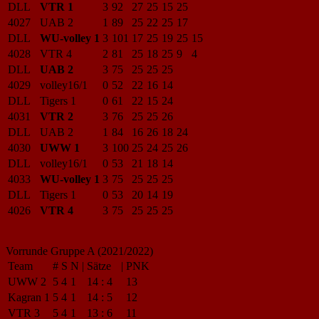
DLL
VTR 1
3
92
27
25
15
25
4027
UAB 2
1
89
25
22
25
17
DLL
WU-volley 1
3
101
17
25
19
25
15
4028
VTR 4
2
81
25
18
25
9
4
DLL
UAB 2
3
75
25
25
25
4029
volley16/1
0
52
22
16
14
DLL
Tigers 1
0
61
22
15
24
4031
VTR 2
3
76
25
25
26
DLL
UAB 2
1
84
16
26
18
24
4030
UWW 1
3
100
25
24
25
26
DLL
volley16/1
0
53
21
18
14
4033
WU-volley 1
3
75
25
25
25
DLL
Tigers 1
0
53
20
14
19
4026
VTR 4
3
75
25
25
25
Vorrunde Gruppe A (2021/2022)
Team
#
S
N
|
Sätze
|
PNK
UWW 2
5
4
1
14
:
4
13
Kagran 1
5
4
1
14
:
5
12
VTR 3
5
4
1
13
:
6
11