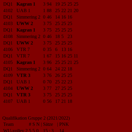
DQ1
Kagran 1
3
94
19
25
25
25
4102
UAB 1
1
88
25
22
21
20
DQ1
Simmering 2
0
46
14
16
16
4103
UWW 2
3
75
25
25
25
DQ1
Kagran 1
3
75
25
25
25
4108
Simmering 2
0
46
18
5
23
DQ1
UWW 2
3
75
25
25
25
4106
VTR 7
0
35
6
13
16
DQ1
VTR 7
1
67
15
16
25
11
4105
Kagran 1
3
96
25
25
21
25
DQ1
Simmering 2
0
64
24
22
18
4109
VTR 3
3
76
26
25
25
DQ1
UAB 1
0
70
25
22
23
4104
UWW 2
3
77
27
25
25
DQ1
VTR 3
3
75
25
25
25
4107
UAB 1
0
56
17
21
18
Qualifikation Gruppe 2 (2021/2022)
Team
#
S
N
|
Sätze
|
PNK
WU-volley 2
5
5
0
15
:
3
14