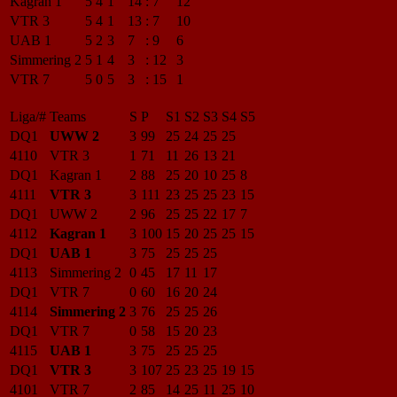
Kagran 1
5
4
1
14
:
7
12
VTR 3
5
4
1
13
:
7
10
UAB 1
5
2
3
7
:
9
6
Simmering 2
5
1
4
3
:
12
3
VTR 7
5
0
5
3
:
15
1
Liga/#
Teams
S
P
S1
S2
S3
S4
S5
DQ1
UWW 2
3
99
25
24
25
25
4110
VTR 3
1
71
11
26
13
21
DQ1
Kagran 1
2
88
25
20
10
25
8
4111
VTR 3
3
111
23
25
25
23
15
DQ1
UWW 2
2
96
25
25
22
17
7
4112
Kagran 1
3
100
15
20
25
25
15
DQ1
UAB 1
3
75
25
25
25
4113
Simmering 2
0
45
17
11
17
DQ1
VTR 7
0
60
16
20
24
4114
Simmering 2
3
76
25
25
26
DQ1
VTR 7
0
58
15
20
23
4115
UAB 1
3
75
25
25
25
DQ1
VTR 3
3
107
25
23
25
19
15
4101
VTR 7
2
85
14
25
11
25
10