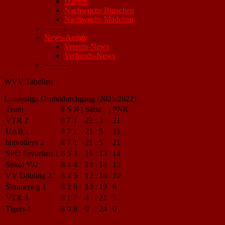
Damen
Nachwuchs Burschen
Nachwuchs Mädchen
----------
News-Archiv
Vereins-News
Verbands-News
----------
WVV Tabellen
Landesliga Grunddurchgang (2021/2022)
Team
#
S
N
|
Sätze
|
PNK
VTR 2
8
7
1
22
:
3
21
UAB 1
8
7
1
21
:
5
21
hotvolleys 2
8
7
1
21
:
5
21
SPU Favoriten 1
8
5
3
16
:
13
14
Sokol V/2
8
4
4
14
:
14
12
VV Döbling 2
8
3
5
12
:
16
10
Simmering 1
8
2
6
10
:
19
6
VTR 3
8
1
7
4
:
21
3
Tigers 1
8
0
8
0
:
24
0