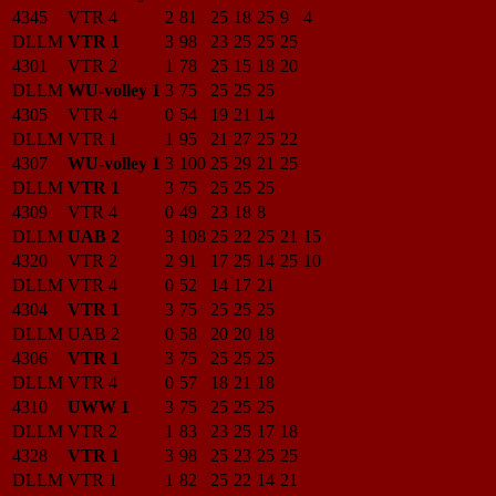
4345
VTR 4
2
81
25
18
25
9
4
DLLM
VTR 1
3
98
23
25
25
25
4301
VTR 2
1
78
25
15
18
20
DLLM
WU-volley 1
3
75
25
25
25
4305
VTR 4
0
54
19
21
14
DLLM
VTR 1
1
95
21
27
25
22
4307
WU-volley 1
3
100
25
29
21
25
DLLM
VTR 1
3
75
25
25
25
4309
VTR 4
0
49
23
18
8
DLLM
UAB 2
3
108
25
22
25
21
15
4320
VTR 2
2
91
17
25
14
25
10
DLLM
VTR 4
0
52
14
17
21
4304
VTR 1
3
75
25
25
25
DLLM
UAB 2
0
58
20
20
18
4306
VTR 1
3
75
25
25
25
DLLM
VTR 4
0
57
18
21
18
4310
UWW 1
3
75
25
25
25
DLLM
VTR 2
1
83
23
25
17
18
4328
VTR 1
3
98
25
23
25
25
DLLM
VTR 1
1
82
25
22
14
21