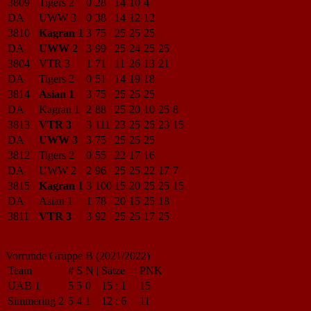
3809
Tigers 2
0
28
14
10
4
DA
UWW 3
0
38
14
12
12
3810
Kagran 1
3
75
25
25
25
DA
UWW 2
3
99
25
24
25
25
3804
VTR 3
1
71
11
26
13
21
DA
Tigers 2
0
51
14
19
18
3814
Asian 1
3
75
25
25
25
DA
Kagran 1
2
88
25
20
10
25
8
3813
VTR 3
3
111
23
25
25
23
15
DA
UWW 3
3
75
25
25
25
3812
Tigers 2
0
55
22
17
16
DA
UWW 2
2
96
25
25
22
17
7
3815
Kagran 1
3
100
15
20
25
25
15
DA
Asian 1
1
78
20
15
25
18
3811
VTR 3
3
92
25
25
17
25
Vorrunde Gruppe B (2021/2022)
Team
#
S
N
|
Sätze
|
PNK
UAB 1
5
5
0
15
:
1
15
Simmering 2
5
4
1
12
:
6
11