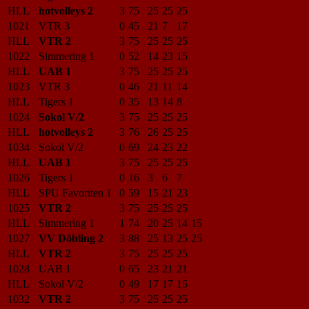
HLL
hotvolleys 2
3
75
25
25
25
1021
VTR 3
0
45
21
7
17
HLL
VTR 2
3
75
25
25
25
1022
Simmering 1
0
52
14
23
15
HLL
UAB 1
3
75
25
25
25
1023
VTR 3
0
46
21
11
14
HLL
Tigers 1
0
35
13
14
8
1024
Sokol V/2
3
75
25
25
25
HLL
hotvolleys 2
3
76
26
25
25
1034
Sokol V/2
0
69
24
23
22
HLL
UAB 1
3
75
25
25
25
1026
Tigers 1
0
16
3
6
7
HLL
SPU Favoriten 1
0
59
15
21
23
1025
VTR 2
3
75
25
25
25
HLL
Simmering 1
1
74
20
25
14
15
1027
VV Döbling 2
3
88
25
13
25
25
HLL
VTR 2
3
75
25
25
25
1028
UAB 1
0
65
23
21
21
HLL
Sokol V/2
0
49
17
17
15
1032
VTR 2
3
75
25
25
25