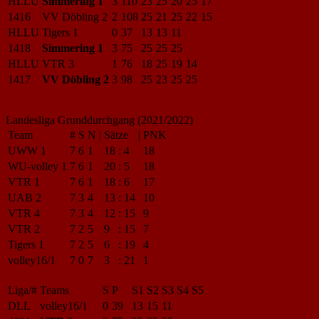
HLLU
Simmering 1
3
110
23
25
20
25
17
1416
VV Döbling 2
2
108
25
21
25
22
15
HLLU
Tigers 1
0
37
13
13
11
1418
Simmering 1
3
75
25
25
25
HLLU
VTR 3
1
76
18
25
19
14
1417
VV Döbling 2
3
98
25
23
25
25
Landesliga Grunddurchgang (2021/2022)
Team
#
S
N
|
Sätze
|
PNK
UWW 1
7
6
1
18
:
4
18
WU-volley 1
7
6
1
20
:
5
18
VTR 1
7
6
1
18
:
6
17
UAB 2
7
3
4
13
:
14
10
VTR 4
7
3
4
12
:
15
9
VTR 2
7
2
5
9
:
15
7
Tigers 1
7
2
5
6
:
19
4
volley16/1
7
0
7
3
:
21
1
Liga/#
Teams
S
P
S1
S2
S3
S4
S5
DLL
volley16/1
0
39
13
15
11