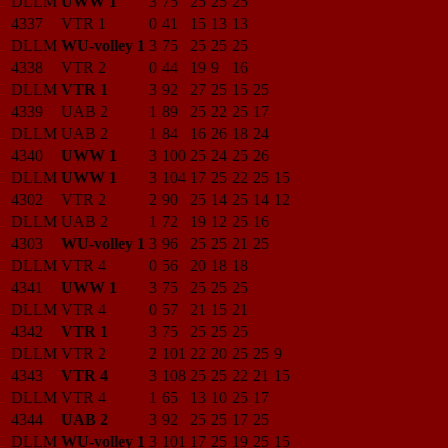
DLLM
UWW 1
3
75
25
25
25
4337
VTR 1
0
41
15
13
13
DLLM
WU-volley 1
3
75
25
25
25
4338
VTR 2
0
44
19
9
16
DLLM
VTR 1
3
92
27
25
15
25
4339
UAB 2
1
89
25
22
25
17
DLLM
UAB 2
1
84
16
26
18
24
4340
UWW 1
3
100
25
24
25
26
DLLM
UWW 1
3
104
17
25
22
25
15
4302
VTR 2
2
90
25
14
25
14
12
DLLM
UAB 2
1
72
19
12
25
16
4303
WU-volley 1
3
96
25
25
21
25
DLLM
VTR 4
0
56
20
18
18
4341
UWW 1
3
75
25
25
25
DLLM
VTR 4
0
57
21
15
21
4342
VTR 1
3
75
25
25
25
DLLM
VTR 2
2
101
22
20
25
25
9
4343
VTR 4
3
108
25
25
22
21
15
DLLM
VTR 4
1
65
13
10
25
17
4344
UAB 2
3
92
25
25
17
25
DLLM
WU-volley 1
3
101
17
25
19
25
15