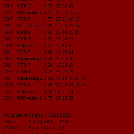
3909
VTR 7
3
75
25
25
25
DB
WU-volley 2
3
97
22
25
25
25
3907
VTR 5
1
77
25
21
16
15
DB
WU-volley 2
1
69
15
25
15
14
3910
UAB 1
3
93
25
18
25
25
DB
VTR 5
3
75
25
25
25
3911
volley16/2
0
37
15
13
9
DB
VTR 7
0
60
16
20
24
3912
Simmering 2
3
76
25
25
26
DB
VTR 7
0
58
15
20
23
3913
UAB 1
3
75
25
25
25
DB
Simmering 2
3
102
18
19
25
25
15
3915
VTR 5
2
96
25
25
23
10
13
DB
volley16/2
0
32
11
7
14
3914
WU-volley 2
3
75
25
25
25
Qualifikation Gruppe 1 (2021/2022)
Team
#
S
N
|
Sätze
|
PNK
UWW 2
5
4
1
14
:
4
13