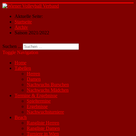
Aktuelle Seite:
Startseite
Archiv
Saison 2021/2022
Suchen ...
Toggle Navigation
Home
Tabellen
Herren
Damen
Nachwuchs Burschen
Nachwuchs Mädchen
Termine & Ergebnisse
Spieltermine
Ergebnisse
Nachwuchsturniere
Beach
Rangliste Herren
Rangliste Damen
Turniere in Wien