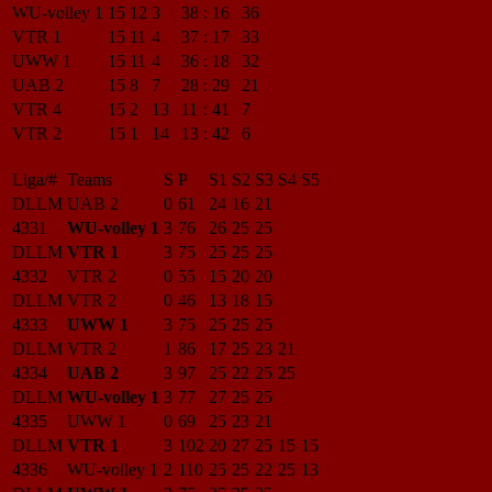
WU-volley 1
15
12
3
38
:
16
36
VTR 1
15
11
4
37
:
17
33
UWW 1
15
11
4
36
:
18
32
UAB 2
15
8
7
28
:
29
21
VTR 4
15
2
13
11
:
41
7
VTR 2
15
1
14
13
:
42
6
Liga/#
Teams
S
P
S1
S2
S3
S4
S5
DLLM
UAB 2
0
61
24
16
21
4331
WU-volley 1
3
76
26
25
25
DLLM
VTR 1
3
75
25
25
25
4332
VTR 2
0
55
15
20
20
DLLM
VTR 2
0
46
13
18
15
4333
UWW 1
3
75
25
25
25
DLLM
VTR 2
1
86
17
25
23
21
4334
UAB 2
3
97
25
22
25
25
DLLM
WU-volley 1
3
77
27
25
25
4335
UWW 1
0
69
25
23
21
DLLM
VTR 1
3
102
20
27
25
15
15
4336
WU-volley 1
2
110
25
25
22
25
13