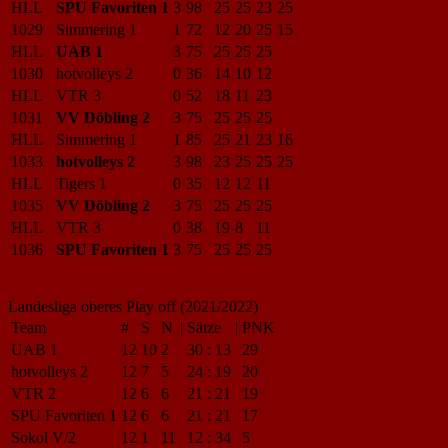
HLL
SPU Favoriten 1
3
98
25
25
23
25
1029
Simmering 1
1
72
12
20
25
15
HLL
UAB 1
3
75
25
25
25
1030
hotvolleys 2
0
36
14
10
12
HLL
VTR 3
0
52
18
11
23
1031
VV Döbling 2
3
75
25
25
25
HLL
Simmering 1
1
85
25
21
23
16
1033
hotvolleys 2
3
98
23
25
25
25
HLL
Tigers 1
0
35
12
12
11
1035
VV Döbling 2
3
75
25
25
25
HLL
VTR 3
0
38
19
8
11
1036
SPU Favoriten 1
3
75
25
25
25
Landesliga oberes Play off (2021/2022)
Team
#
S
N
|
Sätze
|
PNK
UAB 1
12
10
2
30
:
13
29
hotvolleys 2
12
7
5
24
:
19
20
VTR 2
12
6
6
21
:
21
19
SPU Favoriten 1
12
6
6
21
:
21
17
Sokol V/2
12
1
11
12
:
34
5