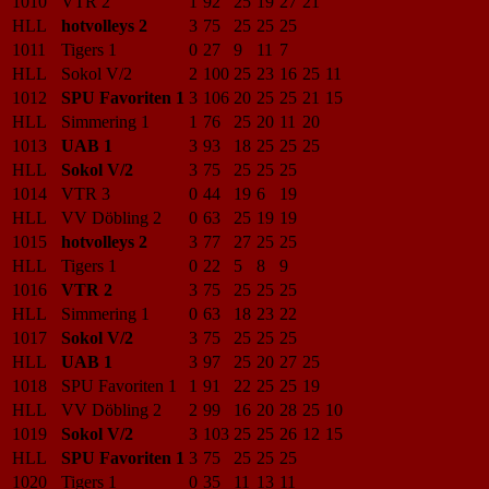
1010
VTR 2
1
92
25
19
27
21
HLL
hotvolleys 2
3
75
25
25
25
1011
Tigers 1
0
27
9
11
7
HLL
Sokol V/2
2
100
25
23
16
25
11
1012
SPU Favoriten 1
3
106
20
25
25
21
15
HLL
Simmering 1
1
76
25
20
11
20
1013
UAB 1
3
93
18
25
25
25
HLL
Sokol V/2
3
75
25
25
25
1014
VTR 3
0
44
19
6
19
HLL
VV Döbling 2
0
63
25
19
19
1015
hotvolleys 2
3
77
27
25
25
HLL
Tigers 1
0
22
5
8
9
1016
VTR 2
3
75
25
25
25
HLL
Simmering 1
0
63
18
23
22
1017
Sokol V/2
3
75
25
25
25
HLL
UAB 1
3
97
25
20
27
25
1018
SPU Favoriten 1
1
91
22
25
25
19
HLL
VV Döbling 2
2
99
16
20
28
25
10
1019
Sokol V/2
3
103
25
25
26
12
15
HLL
SPU Favoriten 1
3
75
25
25
25
1020
Tigers 1
0
35
11
13
11