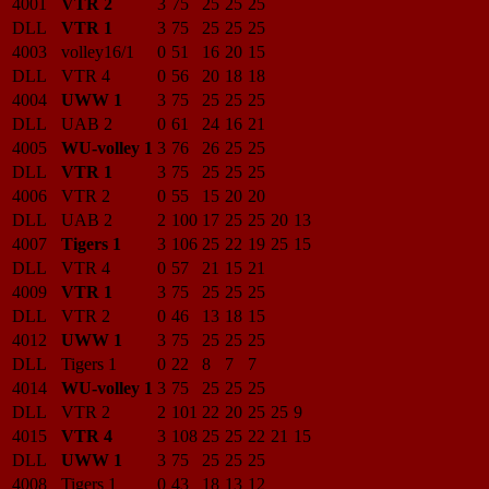
4001
VTR 2
3
75
25
25
25
DLL
VTR 1
3
75
25
25
25
4003
volley16/1
0
51
16
20
15
DLL
VTR 4
0
56
20
18
18
4004
UWW 1
3
75
25
25
25
DLL
UAB 2
0
61
24
16
21
4005
WU-volley 1
3
76
26
25
25
DLL
VTR 1
3
75
25
25
25
4006
VTR 2
0
55
15
20
20
DLL
UAB 2
2
100
17
25
25
20
13
4007
Tigers 1
3
106
25
22
19
25
15
DLL
VTR 4
0
57
21
15
21
4009
VTR 1
3
75
25
25
25
DLL
VTR 2
0
46
13
18
15
4012
UWW 1
3
75
25
25
25
DLL
Tigers 1
0
22
8
7
7
4014
WU-volley 1
3
75
25
25
25
DLL
VTR 2
2
101
22
20
25
25
9
4015
VTR 4
3
108
25
25
22
21
15
DLL
UWW 1
3
75
25
25
25
4008
Tigers 1
0
43
18
13
12