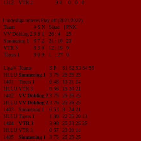
1312
VTR 2
0
0
0
0
0
Landesliga unteres Play off (2021/2022)
Team
#
S
N
|
Sätze
|
PNK
VV Döbling 2
9
8
1
26
:
4
25
Simmering 1
9
7
2
21
:
10
20
VTR 3
9
3
6
12
:
19
9
Tigers 1
9
0
9
1
:
27
0
Liga/#
Teams
S
P
S1
S2
S3
S4
S5
HLLU
Simmering 1
3
75
25
25
25
1401
Tigers 1
0
48
13
21
14
HLLU
VTR 3
0
56
15
20
21
1402
VV Döbling 2
3
75
25
25
25
HLLU
VV Döbling 2
3
76
25
26
25
1403
Simmering 1
0
53
8
24
21
HLLU
Tigers 1
1
80
22
25
20
13
1404
VTR 3
3
98
25
23
25
25
HLLU
VTR 3
0
57
23
20
14
1405
Simmering 1
3
75
25
25
25