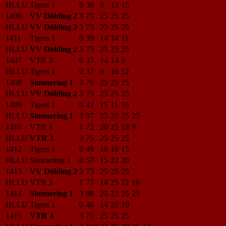
HLLU
Tigers 1
0
36
8
13
15
1406
VV Döbling 2
3
75
25
25
25
HLLU
VV Döbling 2
3
75
25
25
25
1411
Tigers 1
0
39
14
14
11
HLLU
VV Döbling 2
3
75
25
25
25
1407
VTR 3
0
37
14
14
9
HLLU
Tigers 1
0
37
9
16
12
1408
Simmering 1
3
75
25
25
25
HLLU
VV Döbling 2
3
75
25
25
25
1409
Tigers 1
0
42
15
11
16
HLLU
Simmering 1
3
97
25
22
25
25
1410
VTR 3
1
72
20
25
18
9
HLLU
VTR 3
3
75
25
25
25
1412
Tigers 1
0
49
16
18
15
HLLU
Simmering 1
0
57
15
22
20
1413
VV Döbling 2
3
75
25
25
25
HLLU
VTR 3
1
77
14
25
22
16
1414
Simmering 1
3
98
25
23
25
25
HLLU
Tigers 1
0
46
14
22
10
1415
VTR 3
3
75
25
25
25