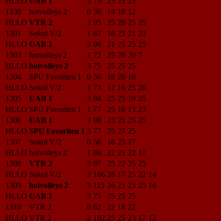
HLLO
UAB 1
3
75
25
25
25
1330
hotvolleys 2
0
36
14
10
12
HLLO
VTR 2
3
95
25
20
25
25
1301
Sokol V/2
1
87
18
25
21
23
HLLO
UAB 1
3
96
21
25
25
25
1303
hotvolleys 2
1
72
25
20
20
7
HLLO
hotvolleys 2
3
75
25
25
25
1304
SPU Favoriten 1
0
56
18
20
18
HLLO
Sokol V/2
1
73
12
16
25
20
1305
UAB 1
3
94
25
25
19
25
HLLO
SPU Favoriten 1
1
77
25
16
13
23
1306
UAB 1
3
98
23
25
25
25
HLLO
SPU Favoriten 1
3
77
25
27
25
1307
Sokol V/2
0
58
16
25
17
HLLO
hotvolleys 2
1
86
22
25
22
17
1308
VTR 2
3
97
25
22
25
25
HLLO
Sokol V/2
2
106
28
17
25
22
14
1309
hotvolleys 2
3
115
26
25
23
25
16
HLLO
UAB 1
3
75
25
25
25
1310
VTR 2
0
62
22
18
22
HLLO
VTR 2
2
102
25
25
23
17
12