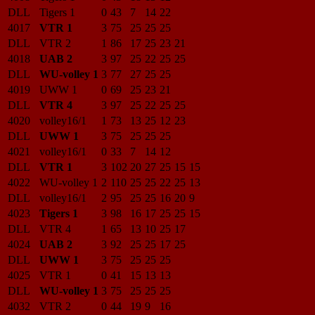
DLL
Tigers 1
0
43
7
14
22
4017
VTR 1
3
75
25
25
25
DLL
VTR 2
1
86
17
25
23
21
4018
UAB 2
3
97
25
22
25
25
DLL
WU-volley 1
3
77
27
25
25
4019
UWW 1
0
69
25
23
21
DLL
VTR 4
3
97
25
22
25
25
4020
volley16/1
1
73
13
25
12
23
DLL
UWW 1
3
75
25
25
25
4021
volley16/1
0
33
7
14
12
DLL
VTR 1
3
102
20
27
25
15
15
4022
WU-volley 1
2
110
25
25
22
25
13
DLL
volley16/1
2
95
25
25
16
20
9
4023
Tigers 1
3
98
16
17
25
25
15
DLL
VTR 4
1
65
13
10
25
17
4024
UAB 2
3
92
25
25
17
25
DLL
UWW 1
3
75
25
25
25
4025
VTR 1
0
41
15
13
13
DLL
WU-volley 1
3
75
25
25
25
4032
VTR 2
0
44
19
9
16