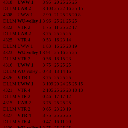
4318
UWW 1
3
95
20
25
25
25
DLLM
UAB 2
3
103
25
22
16
25
15
4308
UWW 1
2
99
21
25
25
20
8
DLLM
WU-volley 1
3
96
25
21
25
25
4322
VTR 2
1
75
11
25
22
17
DLLM
UAB 2
3
75
25
25
25
4325
VTR 4
0
53
16
23
14
DLLM
UWW 1
1
83
16
25
23
19
4323
WU-volley 1
3
91
25
16
25
25
DLLM
VTR 2
0
56
18
15
23
4316
UWW 1
3
75
25
25
25
DLLM
WU-volley 1
0
43
13
14
16
4326
VTR 1
3
75
25
25
25
DLLM
UWW 1
3
109
20
24
25
25
15
4321
VTR 4
2
105
25
26
23
18
13
DLLM
VTR 2
0
46
17
17
12
4315
UAB 2
3
75
25
25
25
DLLM
VTR 2
0
65
23
23
19
4327
VTR 4
3
75
25
25
25
DLLM
VTR 4
0
47
16
11
20
4330
WU-volley 1
3
75
25
25
25