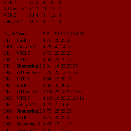
VTR 7
5
3
2
9
:
8
8
WU-volley 2
5
2
3
10
:
10
7
VTR 5
5
1
4
6
:
12
4
volley16/2
5
0
5
0
:
15
0
Liga/#
Teams
S
P
S1
S2
S3
S4
S5
DB
UAB 1
3
75
25
25
25
3901
volley16/2
0
28
4
14
10
DB
VTR 7
3
75
25
25
25
3902
VTR 5
0
58
23
19
16
DB
Simmering 2
3
91
16
25
25
25
3903
WU-volley 2
1
76
25
12
16
23
DB
VTR 5
0
64
19
28
17
3904
UAB 1
3
80
25
30
25
DB
WU-volley 2
2
100
25
18
25
26
6
3905
VTR 7
3
107
16
25
23
28
15
DB
volley16/2
0
23
7
10
6
3906
Simmering 2
3
75
25
25
25
DB
UAB 1
3
75
25
25
25
3908
Simmering 2
0
45
17
11
17
DB
volley16/2
0
30
11
2
17