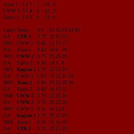
Asian 1
5
2
3
7
:
10
6
UWW 3
5
1
4
4
:
12
3
Tigers 2
5
0
5
0
:
15
0
Liga/#
Teams
S
P
S1
S2
S3
S4
S5
DA
VTR 3
3
75
25
25
25
3801
UWW 3
0
42
12
13
17
DA
Asian 1
0
43
16
9
18
3802
UWW 2
3
75
25
25
25
DA
Tigers 2
0
30
19
3
8
3803
Kagran 1
3
75
25
25
25
DA
UWW 3
1
82
12
25
21
24
3805
Asian 1
3
89
25
13
25
26
DA
Tigers 2
0
43
16
15
12
3806
UWW 2
3
75
25
25
25
DA
UWW 2
3
75
25
25
25
3807
UWW 3
0
31
10
12
9
DA
Kagran 1
3
75
25
25
25
3808
Asian 1
0
36
12
14
10
DA
VTR 3
3
75
25
25
25