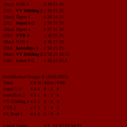
18mA
VTR 3
0
39
21
18
2311
VV Döbling 2
2
50
25
25
18mA
Tigers 1
0
29
14
15
2312
Sokol V/2
2
50
25
25
18mA
Tigers 1
0
27
11
16
2313
VTR 3
2
50
25
25
18mA
VTR 1
0
36
17
19
2314
hotvolleys 1
2
50
25
25
18mA
VV Döbling 2
2
58
25
18
15
2315
Sokol V/2
1
56
23
25
8
Qualifikation Gruppe B (2024/2025)
Team
#
S
N
|
Sätze
|
PNK
Sokol V/1
4
4
0
8
:
1
8
hotvolleys 2
4
3
1
6
:
3
6
VV Döbling 1
4
2
2
6
:
4
4
VTR 2
4
1
3
2
:
6
2
VC Real 1
4
0
4
0
:
8
0
Liga/#
Teams
S
P
S1
S2
S3
S4
S5