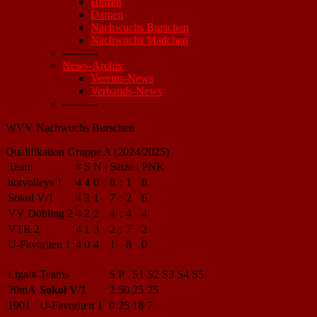
Herren
Damen
Nachwuchs Burschen
Nachwuchs Mädchen
----------
News-Archiv
Vereins-News
Verbands-News
----------
WVV Nachwuchs Burschen
Qualifikation Gruppe A (2024/2025)
Team
#
S
N
|
Sätze
|
PNK
hotvolleys 1
4
4
0
8
:
1
8
Sokol V/1
4
3
1
7
:
2
6
VV Döbling 2
4
2
2
4
:
4
4
VTR 2
4
1
3
2
:
7
2
U-Favoriten 1
4
0
4
1
:
8
0
Liga/#
Teams
S
P
S1
S2
S3
S4
S5
20mA
Sokol V/1
2
50
25
25
1901
U-Favoriten 1
0
25
18
7