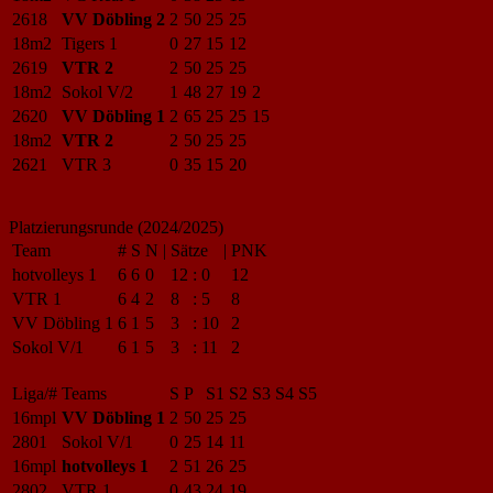
2618
VV Döbling 2
2
50
25
25
18m2
Tigers 1
0
27
15
12
2619
VTR 2
2
50
25
25
18m2
Sokol V/2
1
48
27
19
2
2620
VV Döbling 1
2
65
25
25
15
18m2
VTR 2
2
50
25
25
2621
VTR 3
0
35
15
20
Platzierungsrunde (2024/2025)
Team
#
S
N
|
Sätze
|
PNK
hotvolleys 1
6
6
0
12
:
0
12
VTR 1
6
4
2
8
:
5
8
VV Döbling 1
6
1
5
3
:
10
2
Sokol V/1
6
1
5
3
:
11
2
Liga/#
Teams
S
P
S1
S2
S3
S4
S5
16mpl
VV Döbling 1
2
50
25
25
2801
Sokol V/1
0
25
14
11
16mpl
hotvolleys 1
2
51
26
25
2802
VTR 1
0
43
24
19