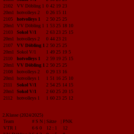
2102
VV Döbling 1
0
42
19
23
20m1
hotvolleys 2
0
26
15
11
2105
hotvolleys 1
2
50
25
25
20m1
VV Döbling 1
1
53
25
18
10
2103
Sokol V/1
2
63
23
25
15
20m1
hotvolleys 2
0
44
23
21
2107
VV Döbling 1
2
50
25
25
20m1
Sokol V/1
1
49
25
19
5
2110
hotvolleys 1
2
59
19
25
15
20m1
VV Döbling 1
2
50
25
25
2108
hotvolleys 2
0
29
13
16
20m1
hotvolleys 1
1
51
16
25
10
2111
Sokol V/1
2
54
25
14
15
20m1
Sokol V/1
2
60
25
20
15
2112
hotvolleys 1
1
60
23
25
12
2.Klasse (2024/2025)
Team
#
S
N
|
Sätze
|
PNK
VTR 1
6
6
0
12
:
1
12