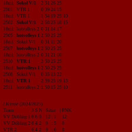
18m1
Sokol V/1
2
51
26
25
2501
VTR 1
0
39
24
15
18m1
VTR 1
1
54
19
25
10
2502
Sokol V/1
2
58
25
18
15
18m1
hotvolleys 2
0
31
14
17
2505
hotvolleys 1
2
50
25
25
18m1
Sokol V/1
0
31
11
20
2507
hotvolleys 1
2
50
25
25
18m1
hotvolleys 2
0
31
21
10
2510
VTR 1
2
50
25
25
18m1
hotvolleys 1
2
50
25
25
2508
Sokol V/1
0
35
13
22
18m1
VTR 1
2
59
25
19
15
2511
hotvolleys 2
1
50
15
25
10
2.Klasse (2024/2025)
Team
#
S
N
|
Sätze
|
PNK
VV Döbling 1
6
6
0
12
:
1
12
VV Döbling 2
6
4
2
9
:
5
8
VTR 2
6
4
2
9
:
6
8