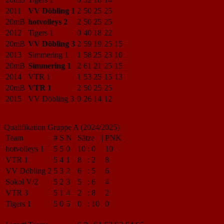
2011
VV Döbling 1
2
50
25
25
20mB
hotvolleys 2
2
50
25
25
2012
Tigers 1
0
40
18
22
20mB
VV Döbling 3
2
59
19
25
15
2013
Simmering 1
1
58
25
23
10
20mB
Simmering 1
2
61
21
25
15
2014
VTR 1
1
53
25
15
13
20mB
VTR 1
2
50
25
25
2015
VV Döbling 3
0
26
14
12
Qualifikation Gruppe A (2024/2025)
Team
#
S
N
|
Sätze
|
PNK
hotvolleys 1
5
5
0
10
:
0
10
VTR 1
5
4
1
8
:
2
8
VV Döbling 2
5
3
2
6
:
5
6
Sokol V/2
5
2
3
5
:
6
4
VTR 3
5
1
4
2
:
8
2
Tigers 1
5
0
5
0
:
10
0