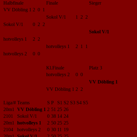
Halbfinale
Finale
Sieger
VV Döbling 1
2 0 1
Sokol V/1
1 2 2
Sokol V/1
0 2 2
Sokol V/1
hotvolleys 1
2 2
hotvolleys 1
2 1 1
hotvolleys 2
0 0
Kl.Finale
Platz 3
hotvolleys 2
0 0
VV Döbling 1
VV Döbling 1
2 2
Liga/#
Teams
S
P
S1
S2
S3
S4
S5
20m1
VV Döbling 1
2
51
25
26
2101
Sokol V/1
0
38
14
24
20m1
hotvolleys 1
2
50
25
25
2104
hotvolleys 2
0
30
11
19
20m1
Sokol V/1
2
50
25
25