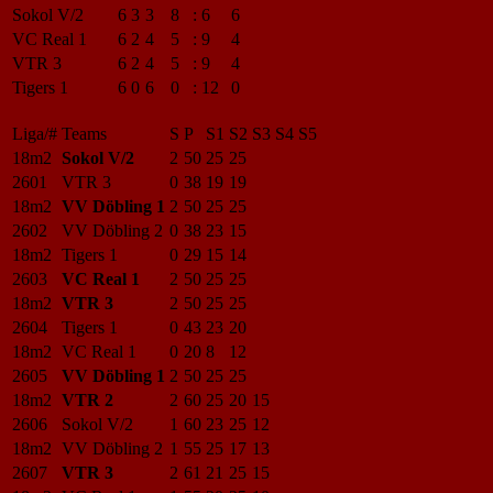
Sokol V/2
6
3
3
8
:
6
6
VC Real 1
6
2
4
5
:
9
4
VTR 3
6
2
4
5
:
9
4
Tigers 1
6
0
6
0
:
12
0
Liga/#
Teams
S
P
S1
S2
S3
S4
S5
18m2
Sokol V/2
2
50
25
25
2601
VTR 3
0
38
19
19
18m2
VV Döbling 1
2
50
25
25
2602
VV Döbling 2
0
38
23
15
18m2
Tigers 1
0
29
15
14
2603
VC Real 1
2
50
25
25
18m2
VTR 3
2
50
25
25
2604
Tigers 1
0
43
23
20
18m2
VC Real 1
0
20
8
12
2605
VV Döbling 1
2
50
25
25
18m2
VTR 2
2
60
25
20
15
2606
Sokol V/2
1
60
23
25
12
18m2
VV Döbling 2
1
55
25
17
13
2607
VTR 3
2
61
21
25
15