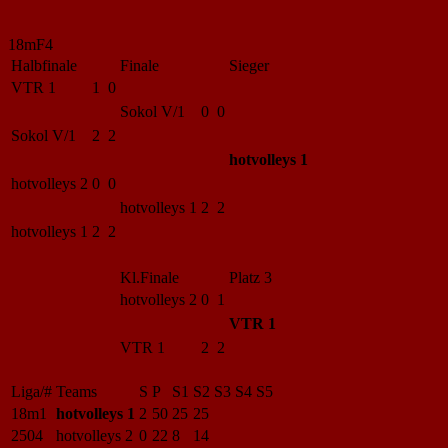
18mF4
Halbfinale
Finale
Sieger
VTR 1
1 0
Sokol V/1
0 0
Sokol V/1
2 2
hotvolleys 1
hotvolleys 2
0 0
hotvolleys 1
2 2
hotvolleys 1
2 2
Kl.Finale
Platz 3
hotvolleys 2
0 1
VTR 1
VTR 1
2 2
Liga/#
Teams
S
P
S1
S2
S3
S4
S5
18m1
hotvolleys 1
2
50
25
25
2504
hotvolleys 2
0
22
8
14