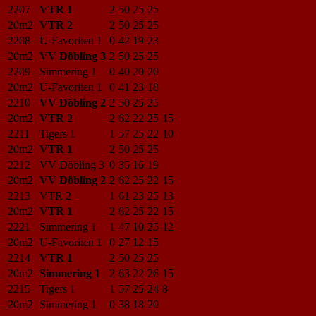
2207
VTR 1
2
50
25
25
20m2
VTR 2
2
50
25
25
2208
U-Favoriten 1
0
42
19
23
20m2
VV Döbling 3
2
50
25
25
2209
Simmering 1
0
40
20
20
20m2
U-Favoriten 1
0
41
23
18
2210
VV Döbling 2
2
50
25
25
20m2
VTR 2
2
62
22
25
15
2211
Tigers 1
1
57
25
22
10
20m2
VTR 1
2
50
25
25
2212
VV Döbling 3
0
35
16
19
20m2
VV Döbling 2
2
62
25
22
15
2213
VTR 2
1
61
23
25
13
20m2
VTR 1
2
62
25
22
15
2221
Simmering 1
1
47
10
25
12
20m2
U-Favoriten 1
0
27
12
15
2214
VTR 1
2
50
25
25
20m2
Simmering 1
2
63
22
26
15
2215
Tigers 1
1
57
25
24
8
20m2
Simmering 1
0
38
18
20