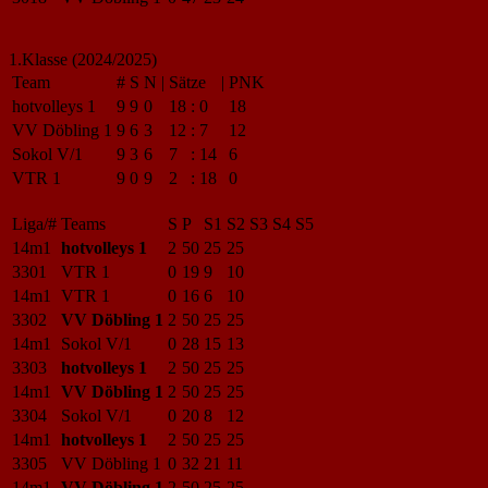
1.Klasse (2024/2025)
Team
#
S
N
|
Sätze
|
PNK
hotvolleys 1
9
9
0
18
:
0
18
VV Döbling 1
9
6
3
12
:
7
12
Sokol V/1
9
3
6
7
:
14
6
VTR 1
9
0
9
2
:
18
0
Liga/#
Teams
S
P
S1
S2
S3
S4
S5
14m1
hotvolleys 1
2
50
25
25
3301
VTR 1
0
19
9
10
14m1
VTR 1
0
16
6
10
3302
VV Döbling 1
2
50
25
25
14m1
Sokol V/1
0
28
15
13
3303
hotvolleys 1
2
50
25
25
14m1
VV Döbling 1
2
50
25
25
3304
Sokol V/1
0
20
8
12
14m1
hotvolleys 1
2
50
25
25
3305
VV Döbling 1
0
32
21
11
14m1
VV Döbling 1
2
50
25
25