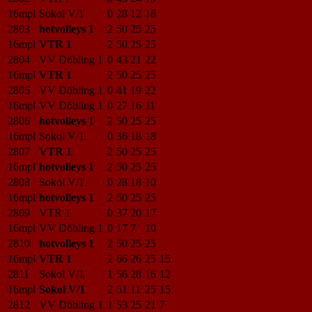
16mpl
Sokol V/1
0
28
12
16
2803
hotvolleys 1
2
50
25
25
16mpl
VTR 1
2
50
25
25
2804
VV Döbling 1
0
43
21
22
16mpl
VTR 1
2
50
25
25
2805
VV Döbling 1
0
41
19
22
16mpl
VV Döbling 1
0
27
16
11
2806
hotvolleys 1
2
50
25
25
16mpl
Sokol V/1
0
36
18
18
2807
VTR 1
2
50
25
25
16mpl
hotvolleys 1
2
50
25
25
2808
Sokol V/1
0
28
18
10
16mpl
hotvolleys 1
2
50
25
25
2809
VTR 1
0
37
20
17
16mpl
VV Döbling 1
0
17
7
10
2810
hotvolleys 1
2
50
25
25
16mpl
VTR 1
2
66
26
25
15
2811
Sokol V/1
1
56
28
16
12
16mpl
Sokol V/1
2
51
11
25
15
2812
VV Döbling 1
1
53
25
21
7