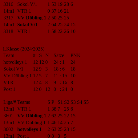
3316
Sokol V/1
1
53
19
28
6
14m1
VTR 1
0
37
16
21
3317
VV Döbling 1
2
50
25
25
14m1
Sokol V/1
2
64
25
24
15
3318
VTR 1
1
58
22
26
10
1.Klasse (2024/2025)
Team
#
S
N
|
Sätze
|
PNK
hotvolleys 1
12
12
0
24
:
1
24
Sokol V/1
12
9
3
18
:
6
18
VV Döbling 1
12
5
7
11
:
15
10
VTR 1
12
4
8
9
:
16
8
Post 1
12
0
12
0
:
24
0
Liga/#
Teams
S
P
S1
S2
S3
S4
S5
13m1
VTR 1
1
38
7
25
6
3601
VV Döbling 1
2
62
25
22
15
13m1
VV Döbling 1
1
46
14
25
7
3602
hotvolleys 1
2
63
25
23
15
13m1
Post 1
0
8
3
5