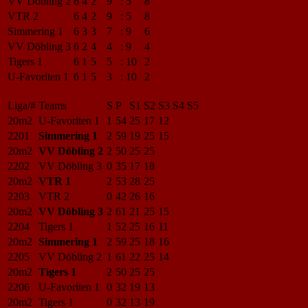
VV Döbling 2
6
4
2
9
:
5
8
VTR 2
6
4
2
9
:
5
8
Simmering 1
6
3
3
7
:
9
6
VV Döbling 3
6
2
4
4
:
9
4
Tigers 1
6
1
5
5
:
10
2
U-Favoriten 1
6
1
5
3
:
10
2
Liga/#
Teams
S
P
S1
S2
S3
S4
S5
20m2
U-Favoriten 1
1
54
25
17
12
2201
Simmering 1
2
59
19
25
15
20m2
VV Döbling 2
2
50
25
25
2202
VV Döbling 3
0
35
17
18
20m2
VTR 1
2
53
28
25
2203
VTR 2
0
42
26
16
20m2
VV Döbling 3
2
61
21
25
15
2204
Tigers 1
1
52
25
16
11
20m2
Simmering 1
2
59
25
18
16
2205
VV Döbling 2
1
61
22
25
14
20m2
Tigers 1
2
50
25
25
2206
U-Favoriten 1
0
32
19
13
20m2
Tigers 1
0
32
13
19