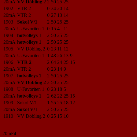
20mA
VV Döbling 2
2
50
25
25
1902
VTR 2
0
34
20
14
20mA
VTR 2
0
27
13
14
1903
Sokol V/1
2
50
25
25
20mA
U-Favoriten 1
0
15
4
11
1904
hotvolleys 1
2
50
25
25
20mA
hotvolleys 1
2
50
25
25
1905
VV Döbling 2
0
23
11
12
20mA
U-Favoriten 1
1
48
26
13
9
1906
VTR 2
2
64
24
25
15
20mA
VTR 2
0
23
14
9
1907
hotvolleys 1
2
50
25
25
20mA
VV Döbling 2
2
50
25
25
1908
U-Favoriten 1
0
23
18
5
20mA
hotvolleys 1
2
62
22
25
15
1909
Sokol V/1
1
55
25
18
12
20mA
Sokol V/1
2
50
25
25
1910
VV Döbling 2
0
25
15
10
20mF4