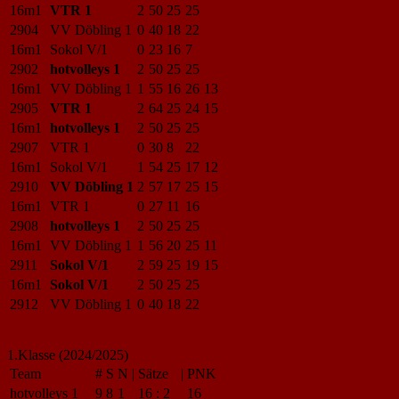
16m1
VTR 1
2
50
25
25
2904
VV Döbling 1
0
40
18
22
16m1
Sokol V/1
0
23
16
7
2902
hotvolleys 1
2
50
25
25
16m1
VV Döbling 1
1
55
16
26
13
2905
VTR 1
2
64
25
24
15
16m1
hotvolleys 1
2
50
25
25
2907
VTR 1
0
30
8
22
16m1
Sokol V/1
1
54
25
17
12
2910
VV Döbling 1
2
57
17
25
15
16m1
VTR 1
0
27
11
16
2908
hotvolleys 1
2
50
25
25
16m1
VV Döbling 1
1
56
20
25
11
2911
Sokol V/1
2
59
25
19
15
16m1
Sokol V/1
2
50
25
25
2912
VV Döbling 1
0
40
18
22
1.Klasse (2024/2025)
Team
#
S
N
|
Sätze
|
PNK
hotvolleys 1
9
8
1
16
:
2
16