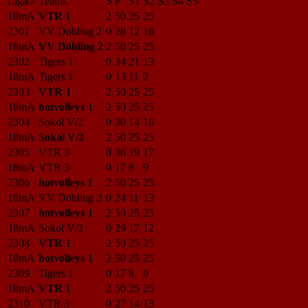
Liga/#
Teams
S
P
S1
S2
S3
S4
S5
18mA
VTR 1
2
50
25
25
2301
VV Döbling 2
0
28
12
16
18mA
VV Döbling 2
2
50
25
25
2302
Tigers 1
0
34
21
13
18mA
Tigers 1
0
13
11
2
2303
VTR 1
2
50
25
25
18mA
hotvolleys 1
2
50
25
25
2304
Sokol V/2
0
30
14
16
18mA
Sokol V/2
2
50
25
25
2305
VTR 3
0
36
19
17
18mA
VTR 3
0
17
8
9
2306
hotvolleys 1
2
50
25
25
18mA
VV Döbling 2
0
24
11
13
2307
hotvolleys 1
2
50
25
25
18mA
Sokol V/2
0
29
17
12
2308
VTR 1
2
50
25
25
18mA
hotvolleys 1
2
50
25
25
2309
Tigers 1
0
17
8
9
18mA
VTR 1
2
50
25
25
2310
VTR 3
0
27
14
13