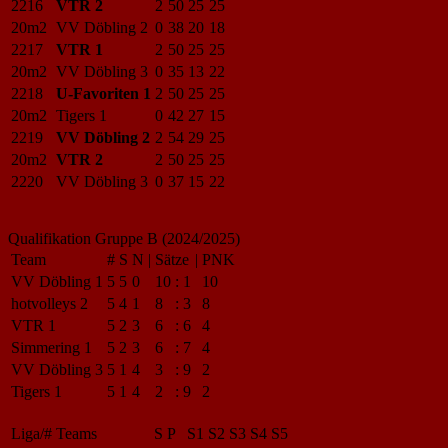
2216
VTR 2
2
50
25
25
20m2
VV Döbling 2
0
38
20
18
2217
VTR 1
2
50
25
25
20m2
VV Döbling 3
0
35
13
22
2218
U-Favoriten 1
2
50
25
25
20m2
Tigers 1
0
42
27
15
2219
VV Döbling 2
2
54
29
25
20m2
VTR 2
2
50
25
25
2220
VV Döbling 3
0
37
15
22
Qualifikation Gruppe B (2024/2025)
Team
#
S
N
|
Sätze
|
PNK
VV Döbling 1
5
5
0
10
:
1
10
hotvolleys 2
5
4
1
8
:
3
8
VTR 1
5
2
3
6
:
6
4
Simmering 1
5
2
3
6
:
7
4
VV Döbling 3
5
1
4
3
:
9
2
Tigers 1
5
1
4
2
:
9
2
Liga/#
Teams
S
P
S1
S2
S3
S4
S5