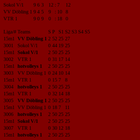
Sokol V/1
9
6
3
12
:
7
12
VV Döbling 1
9
4
5
9
:
10
8
VTR 1
9
0
9
0
:
18
0
Liga/#
Teams
S
P
S1
S2
S3
S4
S5
15m1
VV Döbling 1
2
52
25
27
3001
Sokol V/1
0
44
19
25
15m1
Sokol V/1
2
50
25
25
3002
VTR 1
0
31
17
14
15m1
hotvolleys 1
2
50
25
25
3003
VV Döbling 1
0
24
10
14
15m1
VTR 1
0
15
7
8
3004
hotvolleys 1
2
50
25
25
15m1
VTR 1
0
32
14
18
3005
VV Döbling 1
2
50
25
25
15m1
VV Döbling 1
0
18
7
11
3006
hotvolleys 1
2
50
25
25
15m1
Sokol V/1
2
50
25
25
3007
VTR 1
0
30
12
18
15m1
hotvolleys 1
2
50
25
25