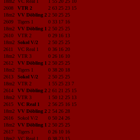
18m2
VC Real 1
1
55
20
25
10
2608
VTR 2
2
63
25
23
15
18m2
VV Döbling 2
2
50
25
25
2609
Tigers 1
0
33
17
16
18m2
VV Döbling 1
2
50
25
25
2610
VTR 2
0
29
16
13
18m2
Sokol V/2
2
50
25
25
2611
VC Real 1
0
36
16
20
18m2
VTR 3
0
26
16
10
2612
VV Döbling 1
2
50
25
25
18m2
Tigers 1
0
38
20
18
2613
Sokol V/2
2
50
25
25
18m2
VTR 2
1
55
25
23
7
2614
VV Döbling 2
2
61
21
25
15
18m2
VTR 3
1
50
12
25
13
2615
VC Real 1
2
56
25
16
15
18m2
VV Döbling 2
2
54
26
28
2616
Sokol V/2
0
50
24
26
18m2
VV Döbling 1
2
50
25
25
2617
Tigers 1
0
26
10
16
18m2
VC Real 1
0
38
23
15