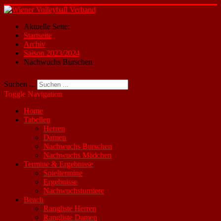
Aktuelle Seite:
Startseite
Archiv
Saison 2023/2024
Nachwuchs Burschen
Suchen ...
Toggle Navigation
Home
Tabellen
Herren
Damen
Nachwuchs Burschen
Nachwuchs Mädchen
Termine & Ergebnisse
Spieltermine
Ergebnisse
Nachwuchsturniere
Beach
Rangliste Herren
Rangliste Damen