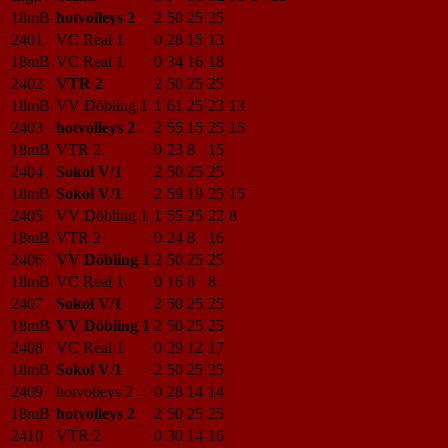
18mB
hotvolleys 2
2
50
25
25
2401
VC Real 1
0
28
15
13
18mB
VC Real 1
0
34
16
18
2402
VTR 2
2
50
25
25
18mB
VV Döbling 1
1
61
25
23
13
2403
hotvolleys 2
2
55
15
25
15
18mB
VTR 2
0
23
8
15
2404
Sokol V/1
2
50
25
25
18mB
Sokol V/1
2
59
19
25
15
2405
VV Döbling 1
1
55
25
22
8
18mB
VTR 2
0
24
8
16
2406
VV Döbling 1
2
50
25
25
18mB
VC Real 1
0
16
8
8
2407
Sokol V/1
2
50
25
25
18mB
VV Döbling 1
2
50
25
25
2408
VC Real 1
0
29
12
17
18mB
Sokol V/1
2
50
25
25
2409
hotvolleys 2
0
28
14
14
18mB
hotvolleys 2
2
50
25
25
2410
VTR 2
0
30
14
16