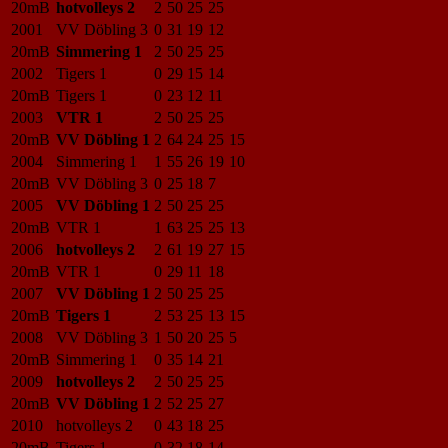
20mB
hotvolleys 2
2
50
25
25
2001
VV Döbling 3
0
31
19
12
20mB
Simmering 1
2
50
25
25
2002
Tigers 1
0
29
15
14
20mB
Tigers 1
0
23
12
11
2003
VTR 1
2
50
25
25
20mB
VV Döbling 1
2
64
24
25
15
2004
Simmering 1
1
55
26
19
10
20mB
VV Döbling 3
0
25
18
7
2005
VV Döbling 1
2
50
25
25
20mB
VTR 1
1
63
25
25
13
2006
hotvolleys 2
2
61
19
27
15
20mB
VTR 1
0
29
11
18
2007
VV Döbling 1
2
50
25
25
20mB
Tigers 1
2
53
25
13
15
2008
VV Döbling 3
1
50
20
25
5
20mB
Simmering 1
0
35
14
21
2009
hotvolleys 2
2
50
25
25
20mB
VV Döbling 1
2
52
25
27
2010
hotvolleys 2
0
43
18
25
20mB
Tigers 1
0
32
18
14