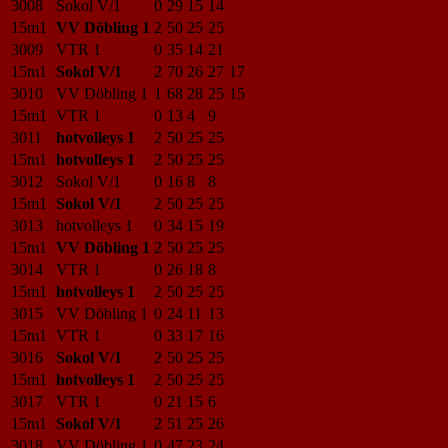
3008
Sokol V/1
0
29
15
14
15m1
VV Döbling 1
2
50
25
25
3009
VTR 1
0
35
14
21
15m1
Sokol V/1
2
70
26
27
17
3010
VV Döbling 1
1
68
28
25
15
15m1
VTR 1
0
13
4
9
3011
hotvolleys 1
2
50
25
25
15m1
hotvolleys 1
2
50
25
25
3012
Sokol V/1
0
16
8
8
15m1
Sokol V/1
2
50
25
25
3013
hotvolleys 1
0
34
15
19
15m1
VV Döbling 1
2
50
25
25
3014
VTR 1
0
26
18
8
15m1
hotvolleys 1
2
50
25
25
3015
VV Döbling 1
0
24
11
13
15m1
VTR 1
0
33
17
16
3016
Sokol V/1
2
50
25
25
15m1
hotvolleys 1
2
50
25
25
3017
VTR 1
0
21
15
6
15m1
Sokol V/1
2
51
25
26
3018
VV Döbling 1
0
47
23
24