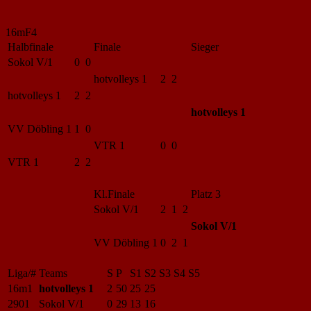
16mF4
Halbfinale
Finale
Sieger
Sokol V/1
0 0
hotvolleys 1
2 2
hotvolleys 1
2 2
hotvolleys 1
VV Döbling 1
1 0
VTR 1
0 0
VTR 1
2 2
Kl.Finale
Platz 3
Sokol V/1
2 1 2
Sokol V/1
VV Döbling 1
0 2 1
Liga/#
Teams
S
P
S1
S2
S3
S4
S5
16m1
hotvolleys 1
2
50
25
25
2901
Sokol V/1
0
29
13
16