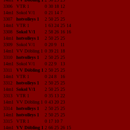
3306
VTR 1
0
30
18
12
14m1
Sokol V/1
0
21
14
7
3307
hotvolleys 1
2
50
25
25
14m1
VTR 1
1
63
24
25
14
3308
Sokol V/1
2
58
26
16
16
14m1
hotvolleys 1
2
50
25
25
3309
Sokol V/1
0
20
9
11
14m1
VV Döbling 1
0
39
21
18
3310
hotvolleys 1
2
50
25
25
14m1
Sokol V/1
0
22
9
13
3311
VV Döbling 1
2
50
25
25
14m1
VTR 1
0
24
8
16
3312
hotvolleys 1
2
50
25
25
14m1
Sokol V/1
2
50
25
25
3313
VTR 1
0
35
13
22
14m1
VV Döbling 1
0
43
20
23
3314
hotvolleys 1
2
50
25
25
14m1
hotvolleys 1
2
50
25
25
3315
VTR 1
0
17
10
7
14m1
VV Döbling 1
2
66
25
26
15