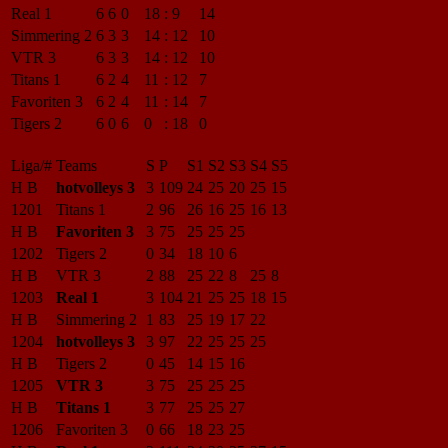
Real 1
6
6
0
18
:
9
14
Simmering 2
6
3
3
14
:
12
10
VTR 3
6
3
3
14
:
12
10
Titans 1
6
2
4
11
:
12
7
Favoriten 3
6
2
4
11
:
14
7
Tigers 2
6
0
6
0
:
18
0
Liga/#
Teams
S
P
S1
S2
S3
S4
S5
H B
hotvolleys 3
3
109
24
25
20
25
15
1201
Titans 1
2
96
26
16
25
16
13
H B
Favoriten 3
3
75
25
25
25
1202
Tigers 2
0
34
18
10
6
H B
VTR 3
2
88
25
22
8
25
8
1203
Real 1
3
104
21
25
25
18
15
H B
Simmering 2
1
83
25
19
17
22
1204
hotvolleys 3
3
97
22
25
25
25
H B
Tigers 2
0
45
14
15
16
1205
VTR 3
3
75
25
25
25
H B
Titans 1
3
77
25
25
27
1206
Favoriten 3
0
66
18
23
25