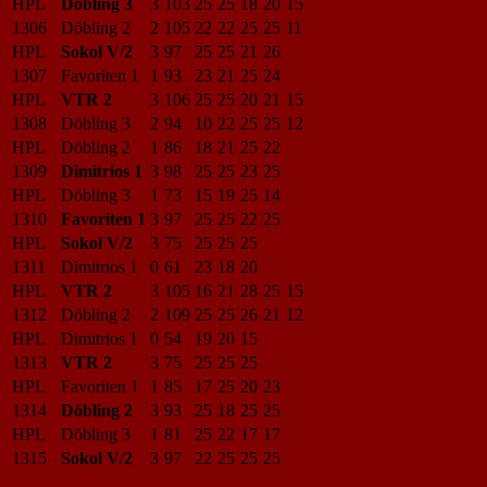
HPL
Döbling 3
3
103
25
25
18
20
15
1306
Döbling 2
2
105
22
22
25
25
11
HPL
Sokol V/2
3
97
25
25
21
26
1307
Favoriten 1
1
93
23
21
25
24
HPL
VTR 2
3
106
25
25
20
21
15
1308
Döbling 3
2
94
10
22
25
25
12
HPL
Döbling 2
1
86
18
21
25
22
1309
Dimitrios 1
3
98
25
25
23
25
HPL
Döbling 3
1
73
15
19
25
14
1310
Favoriten 1
3
97
25
25
22
25
HPL
Sokol V/2
3
75
25
25
25
1311
Dimitrios 1
0
61
23
18
20
HPL
VTR 2
3
105
16
21
28
25
15
1312
Döbling 2
2
109
25
25
26
21
12
HPL
Dimitrios 1
0
54
19
20
15
1313
VTR 2
3
75
25
25
25
HPL
Favoriten 1
1
85
17
25
20
23
1314
Döbling 2
3
93
25
18
25
25
HPL
Döbling 3
1
81
25
22
17
17
1315
Sokol V/2
3
97
22
25
25
25