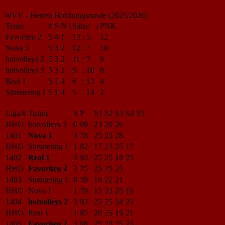
WVV - Herren Hoffnungsrunde (2025/2026)
Team
#
S
N
|
Sätze
|
PNK
Favoriten 2
5
4
1
13
:
5
12
Nova 1
5
3
2
12
:
7
10
hotvolleys 2
5
3
2
11
:
7
9
hotvolleys 3
5
3
2
9
:
10
8
Real 1
5
1
4
6
:
13
4
Simmering 1
5
1
4
5
:
14
2
Liga/#
Teams
S
P
S1
S2
S3
S4
S5
HHO
hotvolleys 3
0
69
23
20
26
1401
Nova 1
3
78
25
25
28
HHO
Simmering 1
1
82
17
23
25
17
1402
Real 1
3
93
25
25
18
25
HHO
Favoriten 2
3
75
25
25
25
1403
Simmering 1
0
59
16
22
21
HHO
Nova 1
1
79
15
23
25
16
1404
hotvolleys 2
3
93
25
25
18
25
HHO
Real 1
1
85
20
25
19
21
1405
Favoriten 2
3
98
25
23
25
25