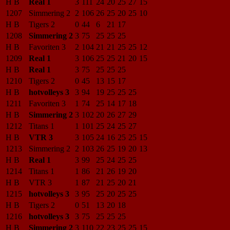
H B
Real 1
3
111
24
20
25
27
15
1207
Simmering 2
2
106
26
25
20
25
10
H B
Tigers 2
0
44
6
21
17
1208
Simmering 2
3
75
25
25
25
H B
Favoriten 3
2
104
21
21
25
25
12
1209
Real 1
3
106
25
25
21
20
15
H B
Real 1
3
75
25
25
25
1210
Tigers 2
0
45
13
15
17
H B
hotvolleys 3
3
94
19
25
25
25
1211
Favoriten 3
1
74
25
14
17
18
H B
Simmering 2
3
102
20
26
27
29
1212
Titans 1
1
101
25
24
25
27
H B
VTR 3
3
105
24
16
25
25
15
1213
Simmering 2
2
103
26
25
19
20
13
H B
Real 1
3
99
25
24
25
25
1214
Titans 1
1
86
21
26
19
20
H B
VTR 3
1
87
21
25
20
21
1215
hotvolleys 3
3
95
25
20
25
25
H B
Tigers 2
0
51
13
20
18
1216
hotvolleys 3
3
75
25
25
25
H B
Simmering 2
3
110
22
23
25
25
15