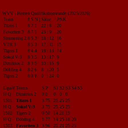
WVV - Herren Qualifikationsrunde (2025/2026)
Team
#
S
N
|
Sätze
|
PNK
Titans 1
8
7
1
22
:
8
20
Favoriten 3
8
7
1
23
:
9
20
Simmering 2
8
5
3
18
:
12
16
VTR 3
8
5
3
17
:
11
15
Tigers 1
8
4
4
18
:
13
14
Sokol V/3
8
3
5
13
:
17
9
Dimitrios 2
8
3
5
10
:
15
9
Döbling 4
8
2
6
8
:
20
5
Tigers 2
8
0
8
0
:
24
0
Liga/#
Teams
S
P
S1
S2
S3
S4
S5
H Q
Dimitrios 2
0
0
0
0
0
1501
Titans 1
3
75
25
25
25
H Q
Sokol V/3
3
75
25
25
25
1502
Tigers 2
0
50
14
21
15
H Q
Döbling 4
1
77
14
25
18
20
1503
Favoriten 3
3
96
25
21
25
25