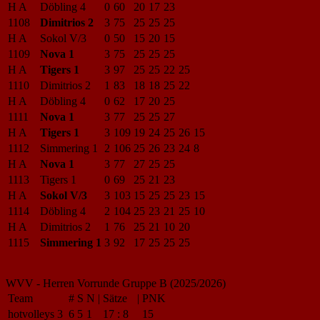
H A
Döbling 4
0
60
20
17
23
1108
Dimitrios 2
3
75
25
25
25
H A
Sokol V/3
0
50
15
20
15
1109
Nova 1
3
75
25
25
25
H A
Tigers 1
3
97
25
25
22
25
1110
Dimitrios 2
1
83
18
18
25
22
H A
Döbling 4
0
62
17
20
25
1111
Nova 1
3
77
25
25
27
H A
Tigers 1
3
109
19
24
25
26
15
1112
Simmering 1
2
106
25
26
23
24
8
H A
Nova 1
3
77
27
25
25
1113
Tigers 1
0
69
25
21
23
H A
Sokol V/3
3
103
15
25
25
23
15
1114
Döbling 4
2
104
25
23
21
25
10
H A
Dimitrios 2
1
76
25
21
10
20
1115
Simmering 1
3
92
17
25
25
25
WVV - Herren Vorrunde Gruppe B (2025/2026)
Team
#
S
N
|
Sätze
|
PNK
hotvolleys 3
6
5
1
17
:
8
15