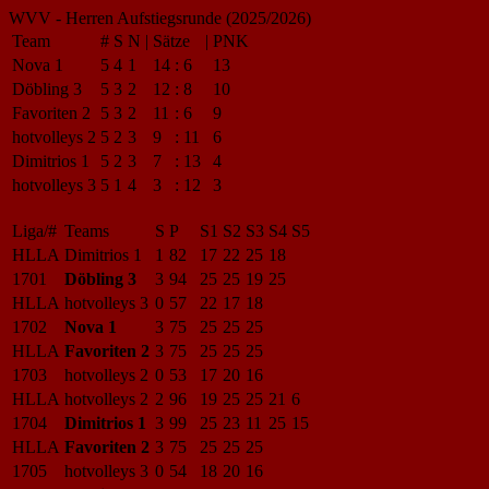
WVV - Herren Aufstiegsrunde (2025/2026)
Team
#
S
N
|
Sätze
|
PNK
Nova 1
5
4
1
14
:
6
13
Döbling 3
5
3
2
12
:
8
10
Favoriten 2
5
3
2
11
:
6
9
hotvolleys 2
5
2
3
9
:
11
6
Dimitrios 1
5
2
3
7
:
13
4
hotvolleys 3
5
1
4
3
:
12
3
Liga/#
Teams
S
P
S1
S2
S3
S4
S5
HLLA
Dimitrios 1
1
82
17
22
25
18
1701
Döbling 3
3
94
25
25
19
25
HLLA
hotvolleys 3
0
57
22
17
18
1702
Nova 1
3
75
25
25
25
HLLA
Favoriten 2
3
75
25
25
25
1703
hotvolleys 2
0
53
17
20
16
HLLA
hotvolleys 2
2
96
19
25
25
21
6
1704
Dimitrios 1
3
99
25
23
11
25
15
HLLA
Favoriten 2
3
75
25
25
25
1705
hotvolleys 3
0
54
18
20
16