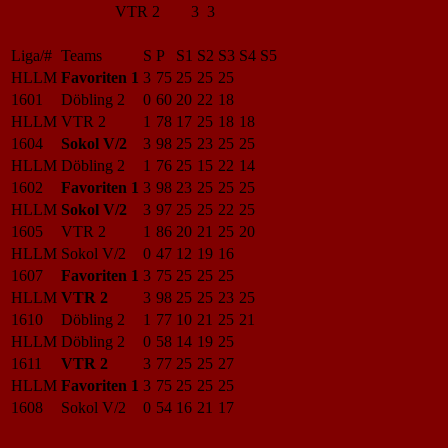
VTR 2
3 3
Liga/#
Teams
S
P
S1
S2
S3
S4
S5
HLLM
Favoriten 1
3
75
25
25
25
1601
Döbling 2
0
60
20
22
18
HLLM
VTR 2
1
78
17
25
18
18
1604
Sokol V/2
3
98
25
23
25
25
HLLM
Döbling 2
1
76
25
15
22
14
1602
Favoriten 1
3
98
23
25
25
25
HLLM
Sokol V/2
3
97
25
25
22
25
1605
VTR 2
1
86
20
21
25
20
HLLM
Sokol V/2
0
47
12
19
16
1607
Favoriten 1
3
75
25
25
25
HLLM
VTR 2
3
98
25
25
23
25
1610
Döbling 2
1
77
10
21
25
21
HLLM
Döbling 2
0
58
14
19
25
1611
VTR 2
3
77
25
25
27
HLLM
Favoriten 1
3
75
25
25
25
1608
Sokol V/2
0
54
16
21
17