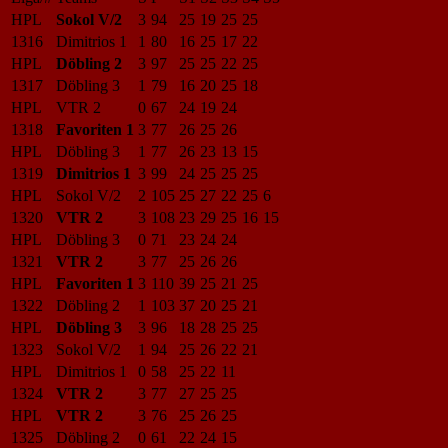
HPL
Sokol V/2
3
94
25
19
25
25
1316
Dimitrios 1
1
80
16
25
17
22
HPL
Döbling 2
3
97
25
25
22
25
1317
Döbling 3
1
79
16
20
25
18
HPL
VTR 2
0
67
24
19
24
1318
Favoriten 1
3
77
26
25
26
HPL
Döbling 3
1
77
26
23
13
15
1319
Dimitrios 1
3
99
24
25
25
25
HPL
Sokol V/2
2
105
25
27
22
25
6
1320
VTR 2
3
108
23
29
25
16
15
HPL
Döbling 3
0
71
23
24
24
1321
VTR 2
3
77
25
26
26
HPL
Favoriten 1
3
110
39
25
21
25
1322
Döbling 2
1
103
37
20
25
21
HPL
Döbling 3
3
96
18
28
25
25
1323
Sokol V/2
1
94
25
26
22
21
HPL
Dimitrios 1
0
58
25
22
11
1324
VTR 2
3
77
27
25
25
HPL
VTR 2
3
76
25
26
25
1325
Döbling 2
0
61
22
24
15