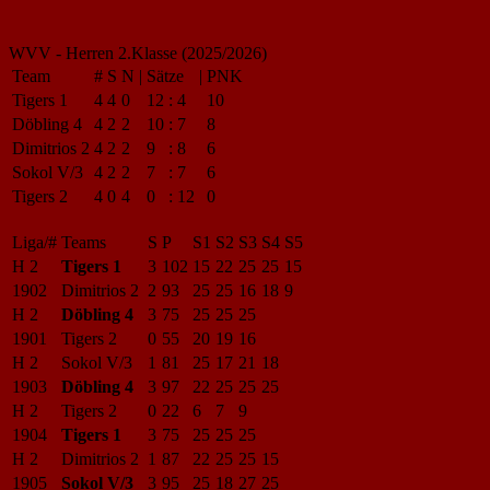
WVV - Herren 2.Klasse (2025/2026)
Team
#
S
N
|
Sätze
|
PNK
Tigers 1
4
4
0
12
:
4
10
Döbling 4
4
2
2
10
:
7
8
Dimitrios 2
4
2
2
9
:
8
6
Sokol V/3
4
2
2
7
:
7
6
Tigers 2
4
0
4
0
:
12
0
Liga/#
Teams
S
P
S1
S2
S3
S4
S5
H 2
Tigers 1
3
102
15
22
25
25
15
1902
Dimitrios 2
2
93
25
25
16
18
9
H 2
Döbling 4
3
75
25
25
25
1901
Tigers 2
0
55
20
19
16
H 2
Sokol V/3
1
81
25
17
21
18
1903
Döbling 4
3
97
22
25
25
25
H 2
Tigers 2
0
22
6
7
9
1904
Tigers 1
3
75
25
25
25
H 2
Dimitrios 2
1
87
22
25
25
15
1905
Sokol V/3
3
95
25
18
27
25