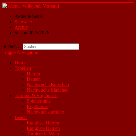
Aktuelle Seite:
Startseite
Archiv
Saison 2025/2026
Suchen ...
Toggle Navigation
Home
Tabellen
Herren
Damen
Nachwuchs Burschen
Nachwuchs Mädchen
Termine & Ergebnisse
Spieltermine
Ergebnisse
Nachwuchsturniere
Beach
Rangliste Herren
Rangliste Damen
Turniere in Wien