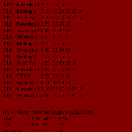
1021
Favoriten 1
3
75
25
25
25
HLL
Döbling 2
3
104
18
20
25
25
16
1022
Favoriten 2
2
107
25
25
22
21
14
HLL
Favoriten 1
3
75
25
25
25
1023
hotvolleys 2
0
43
15
12
16
HLL
Dimitrios 1
0
0
0
0
0
1024
Döbling 2
3
75
25
25
25
HLL
Favoriten 2
0
60
25
19
16
1025
Döbling 3
3
77
27
25
25
HLL
Sokol V/2
1
83
23
19
25
16
1026
Favoriten 1
3
93
25
25
18
25
HLL
VTR 2
3
75
25
25
25
1027
Favoriten 2
0
51
19
20
12
HLL
Favoriten 1
3
105
25
17
23
25
15
1028
Dimitrios 1
2
88
17
25
25
9
12
WVV - Herren Vorrunde Gruppe A (2025/2026)
Team
#
S
N
|
Sätze
|
PNK
Nova 1
5
5
0
15
:
1
15
Simmering 1
5
3
2
12
:
7
10