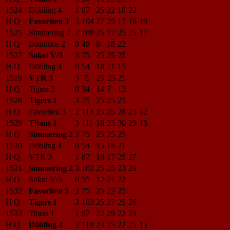
1524
Döbling 4
1
87
25
22
18
22
H Q
Favoriten 3
3
104
27
25
17
16
19
1525
Simmering 2
2
109
25
17
25
25
17
H Q
Dimitrios 2
0
49
9
18
22
1527
Sokol V/3
3
75
25
25
25
H Q
Döbling 4
0
54
18
21
15
1519
VTR 3
3
75
25
25
25
H Q
Tigers 2
0
34
14
7
13
1528
Tigers 1
3
75
25
25
25
H Q
Favoriten 3
2
113
25
25
28
23
12
1529
Titans 1
3
111
18
23
30
25
15
H Q
Simmering 2
3
75
25
25
25
1530
Döbling 4
0
54
15
18
21
H Q
VTR 3
1
87
18
17
25
27
1531
Simmering 2
3
102
25
25
23
29
H Q
Sokol V/3
0
55
12
21
22
1532
Favoriten 3
3
75
25
25
25
H Q
Tigers 1
3
103
25
27
25
26
1533
Titans 1
1
97
22
29
22
24
H Q
Döbling 4
3
110
23
25
22
25
15