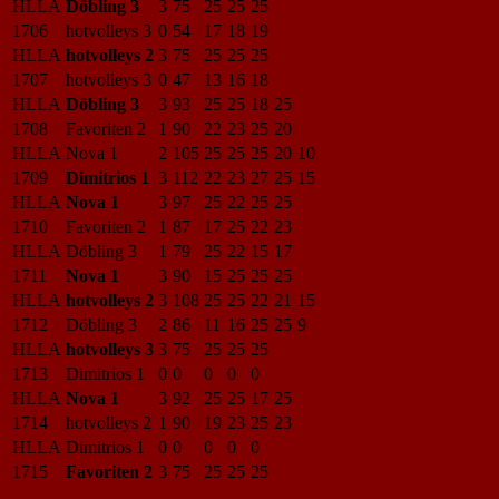
HLLA
Döbling 3
3
75
25
25
25
1706
hotvolleys 3
0
54
17
18
19
HLLA
hotvolleys 2
3
75
25
25
25
1707
hotvolleys 3
0
47
13
16
18
HLLA
Döbling 3
3
93
25
25
18
25
1708
Favoriten 2
1
90
22
23
25
20
HLLA
Nova 1
2
105
25
25
25
20
10
1709
Dimitrios 1
3
112
22
23
27
25
15
HLLA
Nova 1
3
97
25
22
25
25
1710
Favoriten 2
1
87
17
25
22
23
HLLA
Döbling 3
1
79
25
22
15
17
1711
Nova 1
3
90
15
25
25
25
HLLA
hotvolleys 2
3
108
25
25
22
21
15
1712
Döbling 3
2
86
11
16
25
25
9
HLLA
hotvolleys 3
3
75
25
25
25
1713
Dimitrios 1
0
0
0
0
0
HLLA
Nova 1
3
92
25
25
17
25
1714
hotvolleys 2
1
90
19
23
25
23
HLLA
Dimitrios 1
0
0
0
0
0
1715
Favoriten 2
3
75
25
25
25