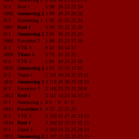
H 1
Real 1
1
98
26
23
25
24
1806
Simmering 2
3
99
28
25
20
26
H 1
Simmering 1
1
92
21
25
22
24
1807
Real 1
3
98
25
22
25
26
H 1
Simmering 2
3
91
16
25
25
25
1808
Favoriten 3
1
84
25
23
17
19
H 1
VTR 3
0
47
16
14
17
1809
Titans 1
3
75
25
25
25
H 1
VTR 3
1
81
16
21
25
19
1810
Simmering 2
3
92
25
25
17
25
H 1
Titans 1
2
111
30
24
21
25
11
1811
Simmering 1
3
113
28
26
25
19
15
H 1
Favoriten 3
2
110
25
25
32
20
8
1812
Real 1
3
111
14
23
34
25
15
H 1
Simmering 1
0
0
0
0
0
1813
Favoriten 3
3
75
25
25
25
H 1
VTR 3
2
102
25
17
25
23
12
1814
Real 1
3
102
22
25
15
25
15
H 1
Titans 1
2
103
25
22
25
18
13
1815
Simmering 2
3
107
23
25
19
25
15