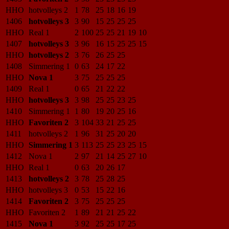
HHO
hotvolleys 2
1
78
25
18
16
19
1406
hotvolleys 3
3
90
15
25
25
25
HHO
Real 1
2
100
25
25
21
19
10
1407
hotvolleys 3
3
96
16
15
25
25
15
HHO
hotvolleys 2
3
76
26
25
25
1408
Simmering 1
0
63
24
17
22
HHO
Nova 1
3
75
25
25
25
1409
Real 1
0
65
21
22
22
HHO
hotvolleys 3
3
98
25
25
23
25
1410
Simmering 1
1
80
19
20
25
16
HHO
Favoriten 2
3
104
33
21
25
25
1411
hotvolleys 2
1
96
31
25
20
20
HHO
Simmering 1
3
113
25
25
23
25
15
1412
Nova 1
2
97
21
14
25
27
10
HHO
Real 1
0
63
20
26
17
1413
hotvolleys 2
3
78
25
28
25
HHO
hotvolleys 3
0
53
15
22
16
1414
Favoriten 2
3
75
25
25
25
HHO
Favoriten 2
1
89
21
21
25
22
1415
Nova 1
3
92
25
25
17
25