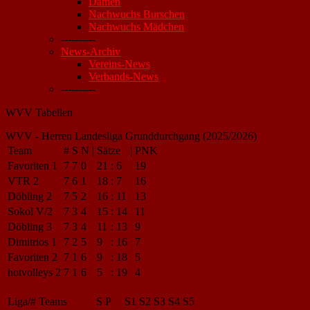
Damen
Nachwuchs Burschen
Nachwuchs Mädchen
----------
News-Archiv
Vereins-News
Verbands-News
----------
WVV Tabellen
WVV - Herren Landesliga Grunddurchgang (2025/2026)
Team
#
S
N
|
Sätze
|
PNK
Favoriten 1
7
7
0
21
:
6
19
VTR 2
7
6
1
18
:
7
16
Döbling 2
7
5
2
16
:
11
13
Sokol V/2
7
3
4
15
:
14
11
Döbling 3
7
3
4
11
:
13
9
Dimitrios 1
7
2
5
9
:
16
7
Favoriten 2
7
1
6
9
:
18
5
hotvolleys 2
7
1
6
5
:
19
4
Liga/#
Teams
S
P
S1
S2
S3
S4
S5