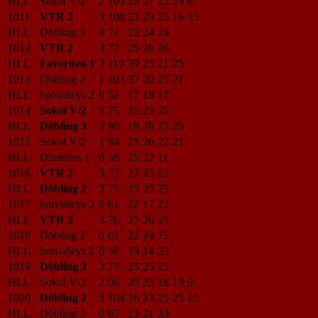
HLL
Sokol V/2
2
105
25
27
22
25
6
1011
VTR 2
3
108
23
29
25
16
15
HLL
Döbling 3
0
71
23
24
24
1012
VTR 2
3
77
25
26
26
HLL
Favoriten 1
3
110
39
25
21
25
1013
Döbling 2
1
103
37
20
25
21
HLL
hotvolleys 2
0
52
17
18
17
1014
Sokol V/2
3
75
25
25
25
HLL
Döbling 3
3
96
18
28
25
25
1015
Sokol V/2
1
94
25
26
22
21
HLL
Dimitrios 1
0
58
25
22
11
1016
VTR 2
3
77
27
25
25
HLL
Döbling 2
3
75
25
25
25
1017
hotvolleys 2
0
61
22
17
22
HLL
VTR 2
3
76
25
26
25
1018
Döbling 2
0
61
22
24
15
HLL
hotvolleys 2
0
56
19
14
23
1019
Döbling 3
3
75
25
25
25
HLL
Sokol V/2
2
96
25
25
18
19
9
1020
Döbling 2
3
104
16
23
25
25
15
HLL
Döbling 3
0
67
23
21
23