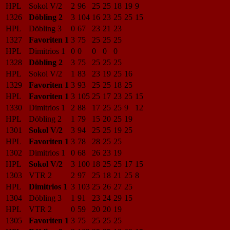
HPL
Sokol V/2
2
96
25
25
18
19
9
1326
Döbling 2
3
104
16
23
25
25
15
HPL
Döbling 3
0
67
23
21
23
1327
Favoriten 1
3
75
25
25
25
HPL
Dimitrios 1
0
0
0
0
0
1328
Döbling 2
3
75
25
25
25
HPL
Sokol V/2
1
83
23
19
25
16
1329
Favoriten 1
3
93
25
25
18
25
HPL
Favoriten 1
3
105
25
17
23
25
15
1330
Dimitrios 1
2
88
17
25
25
9
12
HPL
Döbling 2
1
79
15
20
25
19
1301
Sokol V/2
3
94
25
25
19
25
HPL
Favoriten 1
3
78
28
25
25
1302
Dimitrios 1
0
68
26
23
19
HPL
Sokol V/2
3
100
18
25
25
17
15
1303
VTR 2
2
97
25
18
21
25
8
HPL
Dimitrios 1
3
103
25
26
27
25
1304
Döbling 3
1
91
23
24
29
15
HPL
VTR 2
0
59
20
20
19
1305
Favoriten 1
3
75
25
25
25