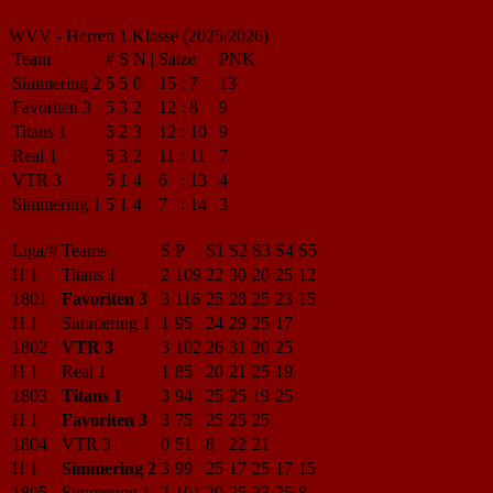
WVV - Herren 1.Klasse (2025/2026)
Team
#
S
N
|
Sätze
|
PNK
Simmering 2
5
5
0
15
:
7
13
Favoriten 3
5
3
2
12
:
8
9
Titans 1
5
2
3
12
:
10
9
Real 1
5
3
2
11
:
11
7
VTR 3
5
1
4
6
:
13
4
Simmering 1
5
1
4
7
:
14
3
Liga/#
Teams
S
P
S1
S2
S3
S4
S5
H 1
Titans 1
2
109
22
30
20
25
12
1801
Favoriten 3
3
116
25
28
25
23
15
H 1
Simmering 1
1
95
24
29
25
17
1802
VTR 3
3
102
26
31
20
25
H 1
Real 1
1
85
20
21
25
19
1803
Titans 1
3
94
25
25
19
25
H 1
Favoriten 3
3
75
25
25
25
1804
VTR 3
0
51
8
22
21
H 1
Simmering 2
3
99
25
17
25
17
15
1805
Simmering 1
2
101
20
25
23
25
8