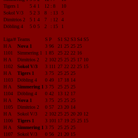
Tigers 1
5
4
1
12
:
8
10
Sokol V/3
5
2
3
8
:
13
5
Dimitrios 2
5
1
4
7
:
12
4
Döbling 4
5
0
5
2
:
15
1
Liga/#
Teams
S
P
S1
S2
S3
S4
S5
H A
Nova 1
3
96
21
25
25
25
1101
Simmering 1
1
85
25
22
22
16
H A
Dimitrios 2
2
102
25
25
25
17
10
1102
Sokol V/3
3
111
27
22
22
25
15
H A
Tigers 1
3
75
25
25
25
1103
Döbling 4
0
49
17
18
14
H A
Simmering 1
3
75
25
25
25
1104
Döbling 4
0
42
13
12
17
H A
Nova 1
3
75
25
25
25
1105
Dimitrios 2
0
57
23
20
14
H A
Sokol V/3
2
102
25
25
20
20
12
1106
Tigers 1
3
101
17
19
25
25
15
H A
Simmering 1
3
75
25
25
25
1107
Sokol V/3
0
56
21
20
15