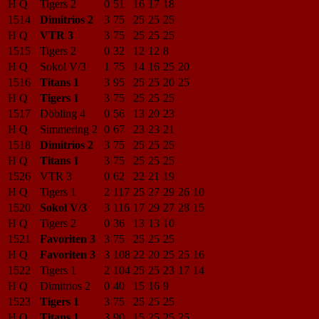
H Q
Tigers 2
0
51
16
17
18
1514
Dimitrios 2
3
75
25
25
25
H Q
VTR 3
3
75
25
25
25
1515
Tigers 2
0
32
12
12
8
H Q
Sokol V/3
1
75
14
16
25
20
1516
Titans 1
3
95
25
25
20
25
H Q
Tigers 1
3
75
25
25
25
1517
Döbling 4
0
56
13
20
23
H Q
Simmering 2
0
67
23
23
21
1518
Dimitrios 2
3
75
25
25
25
H Q
Titans 1
3
75
25
25
25
1526
VTR 3
0
62
22
21
19
H Q
Tigers 1
2
117
25
27
29
26
10
1520
Sokol V/3
3
116
17
29
27
28
15
H Q
Tigers 2
0
36
13
13
10
1521
Favoriten 3
3
75
25
25
25
H Q
Favoriten 3
3
108
22
20
25
25
16
1522
Tigers 1
2
104
25
25
23
17
14
H Q
Dimitrios 2
0
40
15
16
9
1523
Tigers 1
3
75
25
25
25
H Q
Titans 1
3
90
15
25
25
25