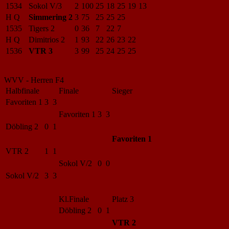
1534
Sokol V/3
2
100
25
18
25
19
13
H Q
Simmering 2
3
75
25
25
25
1535
Tigers 2
0
36
7
22
7
H Q
Dimitrios 2
1
93
22
26
23
22
1536
VTR 3
3
99
25
24
25
25
WVV - Herren F4
Halbfinale
Finale
Sieger
Favoriten 1
3 3
Favoriten 1
3 3
Döbling 2
0 1
Favoriten 1
VTR 2
1 1
Sokol V/2
0 0
Sokol V/2
3 3
Kl.Finale
Platz 3
Döbling 2
0 1
VTR 2