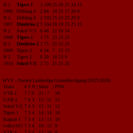
H 2
Tigers 1
3
109
25
20
25
24
15
1906
Döbling 4
2
84
10
25
17
26
6
H 2
Döbling 4
2
102
25
25
23
20
9
1907
Dimitrios 2
3
104
20
19
25
25
15
H 2
Sokol V/3
0
48
22
16
10
1908
Tigers 1
3
75
25
25
25
H 2
Dimitrios 2
3
75
25
25
25
1909
Tigers 2
0
34
7
12
15
H 2
Tigers 2
0
50
18
23
9
1910
Sokol V/3
3
75
25
25
25
WVV - Damen Landesliga Grunddurchgang (2025/2026)
Team
#
S
N
|
Sätze
|
PNK
VTR 2
7
7
0
21
:
7
19
UAB 2
7
4
3
15
:
11
13
Sokol V/2
7
4
3
15
:
11
12
Tigers 1
7
3
4
14
:
14
10
Kagran 1
7
3
4
13
:
13
10
volley16/1
7
3
4
10
:
15
9
VTR 4
7
3
4
13
:
16
8