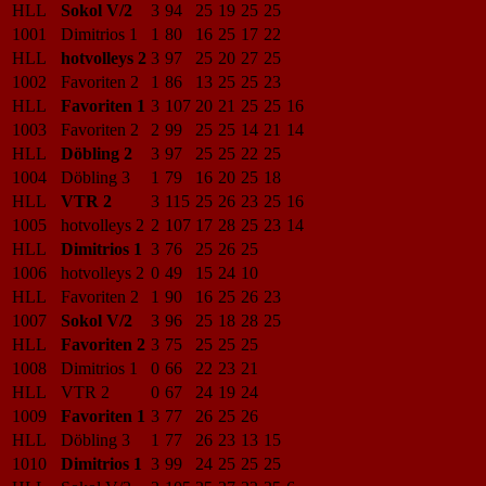
HLL
Sokol V/2
3
94
25
19
25
25
1001
Dimitrios 1
1
80
16
25
17
22
HLL
hotvolleys 2
3
97
25
20
27
25
1002
Favoriten 2
1
86
13
25
25
23
HLL
Favoriten 1
3
107
20
21
25
25
16
1003
Favoriten 2
2
99
25
25
14
21
14
HLL
Döbling 2
3
97
25
25
22
25
1004
Döbling 3
1
79
16
20
25
18
HLL
VTR 2
3
115
25
26
23
25
16
1005
hotvolleys 2
2
107
17
28
25
23
14
HLL
Dimitrios 1
3
76
25
26
25
1006
hotvolleys 2
0
49
15
24
10
HLL
Favoriten 2
1
90
16
25
26
23
1007
Sokol V/2
3
96
25
18
28
25
HLL
Favoriten 2
3
75
25
25
25
1008
Dimitrios 1
0
66
22
23
21
HLL
VTR 2
0
67
24
19
24
1009
Favoriten 1
3
77
26
25
26
HLL
Döbling 3
1
77
26
23
13
15
1010
Dimitrios 1
3
99
24
25
25
25