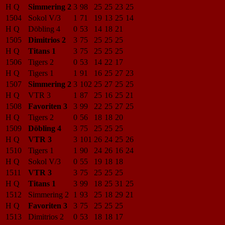
H Q
Simmering 2
3
98
25
25
23
25
1504
Sokol V/3
1
71
19
13
25
14
H Q
Döbling 4
0
53
14
18
21
1505
Dimitrios 2
3
75
25
25
25
H Q
Titans 1
3
75
25
25
25
1506
Tigers 2
0
53
14
22
17
H Q
Tigers 1
1
91
16
25
27
23
1507
Simmering 2
3
102
25
27
25
25
H Q
VTR 3
1
87
25
16
25
21
1508
Favoriten 3
3
99
22
25
27
25
H Q
Tigers 2
0
56
18
18
20
1509
Döbling 4
3
75
25
25
25
H Q
VTR 3
3
101
26
24
25
26
1510
Tigers 1
1
90
24
26
16
24
H Q
Sokol V/3
0
55
19
18
18
1511
VTR 3
3
75
25
25
25
H Q
Titans 1
3
99
18
25
31
25
1512
Simmering 2
1
93
25
18
29
21
H Q
Favoriten 3
3
75
25
25
25
1513
Dimitrios 2
0
53
18
18
17