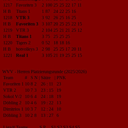
1217
Favoriten 3
2
100
25
25
22
17
11
H B
Titans 1
1
87
24
22
25
16
1218
VTR 3
3
92
26
25
16
25
H B
Favoriten 3
3
107
20
25
25
22
15
1219
VTR 3
2
104
25
21
21
25
12
H B
Titans 1
3
75
25
25
25
1220
Tigers 2
0
52
18
18
16
H B
hotvolleys 3
2
98
25
25
17
20
11
1221
Real 1
3
105
21
19
25
25
15
WVV - Herren Platzierungsrunde (2025/2026)
Team
#
S
N
|
Sätze
|
PNK
Favoriten 1
10
8
2
26
:
11
23
VTR 2
10
7
3
23
:
15
19
Sokol V/2
10
6
4
24
:
18
19
Döbling 2
10
4
6
19
:
22
13
Dimitrios 1
10
3
7
12
:
24
10
Döbling 3
10
2
8
13
:
27
6
Liga/#
Teams
S
P
S1
S2
S3
S4
S5